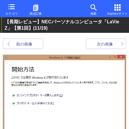
カテゴリ
過去記事
検索
Impressサイト
【長期レビュー】NECパーソナルコンピュータ「LaVie
Z」【第1回】
(11/19)
前の画像
次の画像