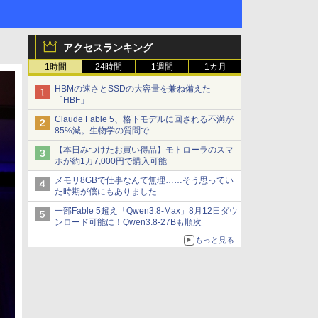
アクセスランキング
1時間
24時間
1週間
1カ月
HBMの速さとSSDの大容量を兼ね備えた
「HBF」
Claude Fable 5、格下モデルに回される不満が
85%減。生物学の質問で
【本日みつけたお買い得品】モトローラのスマ
ホが約1万7,000円で購入可能
メモリ8GBで仕事なんて無理……そう思ってい
た時期が僕にもありました
一部Fable 5超え「Qwen3.8-Max」8月12日ダウ
ンロード可能に！Qwen3.8-27Bも順次
もっと見る