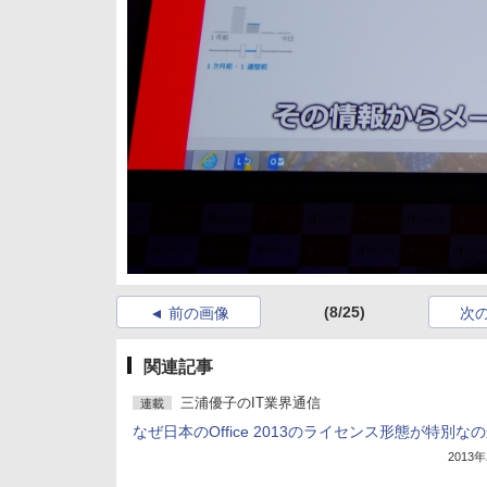
(8/25)
前の画像
次
関連記事
三浦優子のIT業界通信
連載
なぜ日本のOffice 2013のライセンス形態が特別な
2013