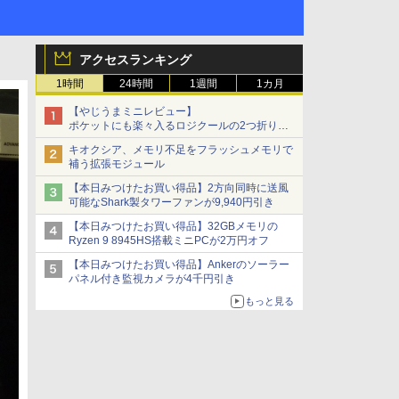
アクセスランキング
1時間
24時間
1週間
1カ月
【やじうまミニレビュー】
ポケットにも楽々入るロジクールの2つ折りマ
ウス「Mobi Fold」。その気になるギミックと
キオクシア、メモリ不足をフラッシュメモリで
は？
補う拡張モジュール
【本日みつけたお買い得品】2方向同時に送風
可能なShark製タワーファンが9,940円引き
【本日みつけたお買い得品】32GBメモリの
Ryzen 9 8945HS搭載ミニPCが2万円オフ
【本日みつけたお買い得品】Ankerのソーラー
パネル付き監視カメラが4千円引き
もっと見る