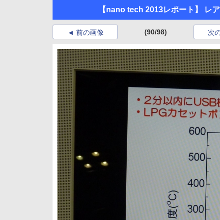
【nano tech 2013レポー
(90/98)
前の画像
次