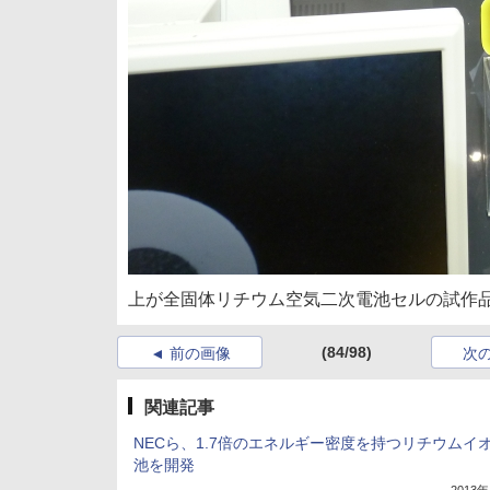
上が全固体リチウム空気二次電池セルの試作
(84/98)
前の画像
次
関連記事
NECら、1.7倍のエネルギー密度を持つリチウムイ
池を開発