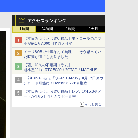
アクセスランキング
1時間
24時間
1週間
1カ月
【本日みつけたお買い得品】モトローラのスマ
ホが約1万7,000円で購入可能
メモリ8GBで仕事なんて無理……そう思ってい
た時期が僕にもありました
【西川和久の不定期コラム】
超小型11LにRTX 5080！ZOTAC「MAGNUS
ONE」最上位機の実力を探る
一部Fable 5超え「Qwen3.8-Max」8月12日ダウ
ンロード可能に！Qwen3.8-27Bも順次
【本日みつけたお買い得品】レノボの15.3型ノ
ートが4万5千円引きでセール中
もっと見る