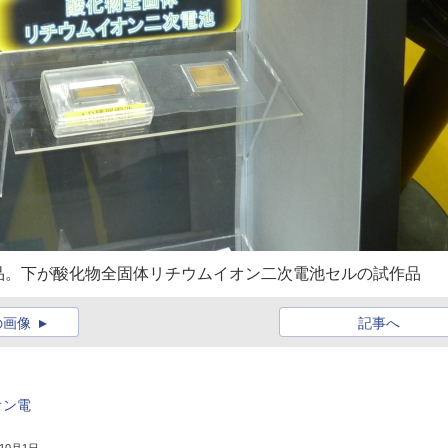
品。下が酸化物全固体リチウムイオン二次電池セルの試作品
の画像
記事へ
オン電