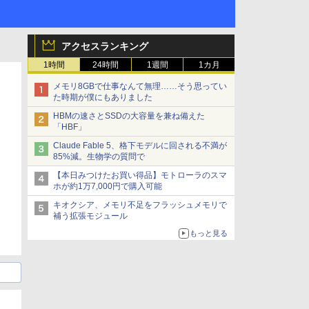
アクセスランキング
1時間
24時間
1週間
1カ月
メモリ8GBで仕事なんて無理……そう思ってい
た時期が僕にもありました
HBMの速さとSSDの大容量を兼ね備えた
「HBF」
Claude Fable 5、格下モデルに回される不満が
85%減。生物学の質問で
【本日みつけたお買い得品】モトローラのスマ
ホが約1万7,000円で購入可能
キオクシア、メモリ不足をフラッシュメモリで
補う拡張モジュール
もっと見る