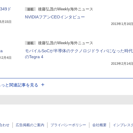
349ド
後藤弘茂のWeekly海外ニュース
連載
NVIDIAフアンCEOインタビュー
年5月15日
2013年1月16
後藤弘茂のWeekly海外ニュース
連載
a
モバイルSoCが半導体のテクノロジドライバになった時代
のTegra 4
3年2月4日
2013年2月14
もっと関連記事を見る
合わせ
広告掲載のご案内
プライバシーポリシー
会社概要
インプレス