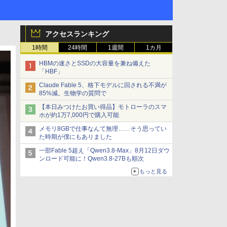
アクセスランキング
1時間
24時間
1週間
1カ月
HBMの速さとSSDの大容量を兼ね備えた
「HBF」
Claude Fable 5、格下モデルに回される不満が
85%減。生物学の質問で
【本日みつけたお買い得品】モトローラのスマ
ホが約1万7,000円で購入可能
メモリ8GBで仕事なんて無理……そう思ってい
た時期が僕にもありました
一部Fable 5超え「Qwen3.8-Max」8月12日ダウ
ンロード可能に！Qwen3.8-27Bも順次
もっと見る