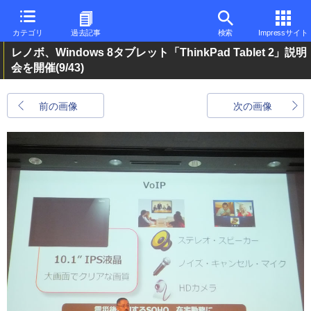
カテゴリ
過去記事
検索
Impressサイト
レノボ、Windows 8タブレット「ThinkPad Tablet 2」説明
会を開催
(9/43)
前の画像
次の画像