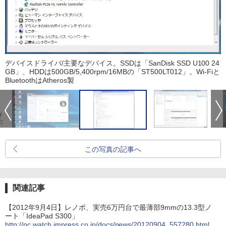
デバイスドライバ/主要なデバイス。SSDは「SanDisk SSD U100 24
GB」、HDDは500GB/5,400rpm/16MBの「ST500LT012」。Wi-Fiと
BluetoothはAtheros製
この写真の記事へ
関連記事
【2012年9月4日】レノボ、実売6万円台で最薄部9mmの13.3型ノ
ート「IdeaPad S300」
http://pc.watch.impress.co.jp/docs/news/20120904_557280.html