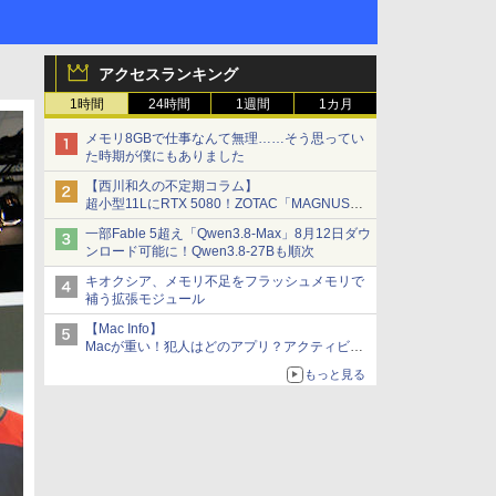
アクセスランキング
1時間
24時間
1週間
1カ月
メモリ8GBで仕事なんて無理……そう思ってい
た時期が僕にもありました
【西川和久の不定期コラム】
超小型11LにRTX 5080！ZOTAC「MAGNUS
ONE」最上位機の実力を探る
一部Fable 5超え「Qwen3.8-Max」8月12日ダウ
ンロード可能に！Qwen3.8-27Bも順次
キオクシア、メモリ不足をフラッシュメモリで
補う拡張モジュール
【Mac Info】
Macが重い！犯人はどのアプリ？アクティビテ
ィモニタで突き止める
もっと見る