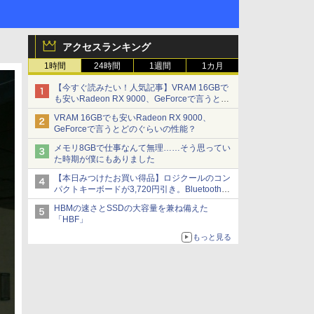
アクセスランキング
1時間
24時間
1週間
1カ月
【今すぐ読みたい！人気記事】VRAM 16GBで
も安いRadeon RX 9000、GeForceで言うとど
のぐらいの性能？ - PC Watch
VRAM 16GBでも安いRadeon RX 9000、
GeForceで言うとどのぐらいの性能？
メモリ8GBで仕事なんて無理……そう思ってい
た時期が僕にもありました
【本日みつけたお買い得品】ロジクールのコン
パクトキーボードが3,720円引き。Bluetoothで3
台接続対応
HBMの速さとSSDの大容量を兼ね備えた
「HBF」
もっと見る