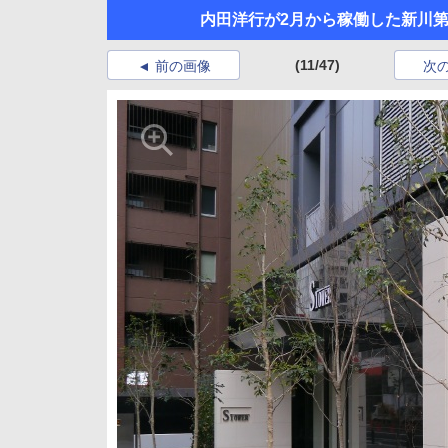
内田洋行が2月から稼働した新川第
(11/47)
前の画像
次