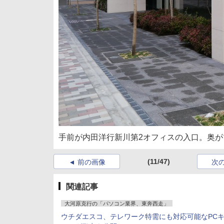
手前が内田洋行新川第2オフィスの入口。奥
(11/47)
前の画像
次
関連記事
大河原克行の「パソコン業界、東奔西走」
ウチダエスコ、テレワーク特需にも対応可能なPC