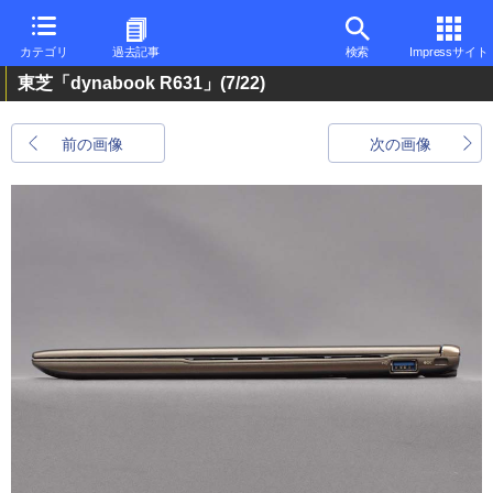
カテゴリ
過去記事
検索
Impressサイト
東芝「dynabook R631」
(7/22)
前の画像
次の画像