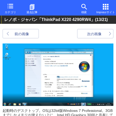
カテゴリ
過去記事
検索
Impressサイト
レノボ・ジャパン「ThinkPad X220 4290RW4」
(13/21)
前の画像
次の画像
起動時のデスクトップ。OSは32bit版Windows 7 Professional。3GB
までしかメモリが使えない上に、Intel HD Graphics 3000と共有して