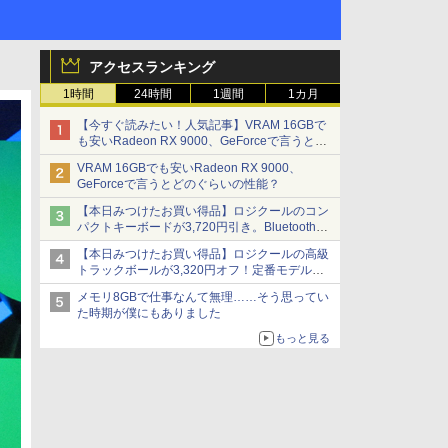
アクセスランキング
1時間
24時間
1週間
1カ月
【今すぐ読みたい！人気記事】VRAM 16GBで
も安いRadeon RX 9000、GeForceで言うとど
のぐらいの性能？ - PC Watch
VRAM 16GBでも安いRadeon RX 9000、
GeForceで言うとどのぐらいの性能？
【本日みつけたお買い得品】ロジクールのコン
パクトキーボードが3,720円引き。Bluetoothで3
台接続対応
【本日みつけたお買い得品】ロジクールの高級
トラックボールが3,320円オフ！定番モデルも
5,280円に割引中
メモリ8GBで仕事なんて無理……そう思ってい
た時期が僕にもありました
もっと見る