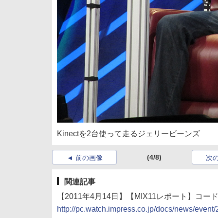
Kinectを2台使って走るジェリービーンズ
(4/8)
前の画像
次
関連記事
【2011年4月14日】【MIX11レポート】コードネー
http://pc.watch.impress.co.jp/docs/news/even