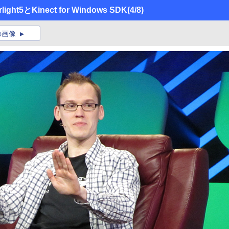
ht5とKinect for Windows SDK
(4/8)
の画像