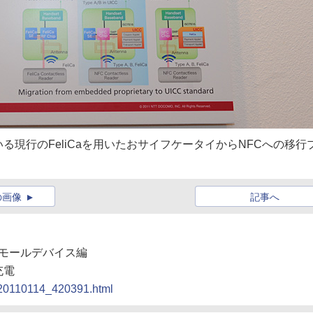
る現行のFeliCaを用いたおサイフケータイからNFCへの移行
の画像
記事へ
】スモールデバイス編
充電
t/20110114_420391.html