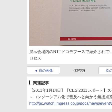
展示会場内のNTTドコモブースで紹介されてい
ロセス
(26/33)
前の画像
次
関連記事
【2011年1月14日】【CES 2011レポート
～コンソーシアム化で普及へと向かう無接点
http://pc.watch.impress.co.jp/docs/news/even