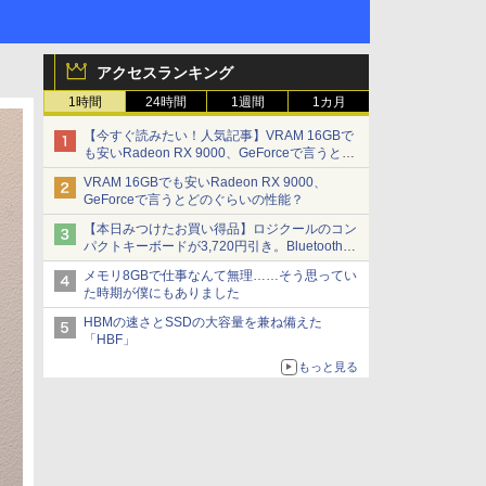
アクセスランキング
1時間
24時間
1週間
1カ月
【今すぐ読みたい！人気記事】VRAM 16GBで
も安いRadeon RX 9000、GeForceで言うとど
のぐらいの性能？ - PC Watch
VRAM 16GBでも安いRadeon RX 9000、
GeForceで言うとどのぐらいの性能？
【本日みつけたお買い得品】ロジクールのコン
パクトキーボードが3,720円引き。Bluetoothで3
台接続対応
メモリ8GBで仕事なんて無理……そう思ってい
た時期が僕にもありました
HBMの速さとSSDの大容量を兼ね備えた
「HBF」
もっと見る