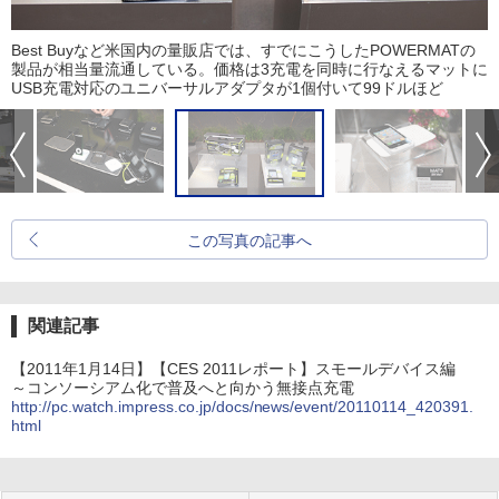
Best Buyなど米国内の量販店では、すでにこうしたPOWERMATの
製品が相当量流通している。価格は3充電を同時に行なえるマットに
USB充電対応のユニバーサルアダプタが1個付いて99ドルほど
この写真の記事へ
関連記事
【2011年1月14日】【CES 2011レポート】スモールデバイス編
～コンソーシアム化で普及へと向かう無接点充電
http://pc.watch.impress.co.jp/docs/news/event/20110114_420391.
html