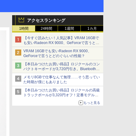
アクセスランキング
1時間
24時間
1週間
1カ月
【今すぐ読みたい！人気記事】VRAM 16GBで
も安いRadeon RX 9000、GeForceで言うとど
のぐらいの性能？ - PC Watch
VRAM 16GBでも安いRadeon RX 9000、
GeForceで言うとどのぐらいの性能？
【本日みつけたお買い得品】ロジクールのコン
パクトキーボードが3,720円引き。Bluetoothで3
台接続対応
メモリ8GBで仕事なんて無理……そう思ってい
た時期が僕にもありました
【本日みつけたお買い得品】ロジクールの高級
トラックボールが3,320円オフ！定番モデルも
5,280円に割引中
もっと見る