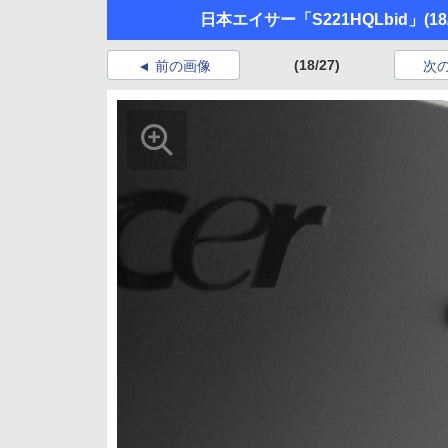
日本エイサー「S221HQLbid」
(18
(18/27)
前の画像
次