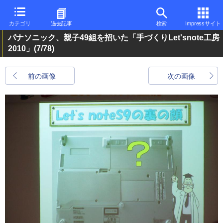
カテゴリ
過去記事
検索
Impressサイト
パナソニック、親子49組を招いた「手づくりLet'snote工房
2010」
(7/78)
前の画像
次の画像