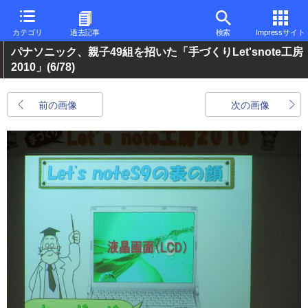
カテゴリ
過去記事
検索
Impressサイト
パナソニック、親子49組を招いた「手づくりLet'snote工房
2010」
(6/78)
前の画像
次の画像