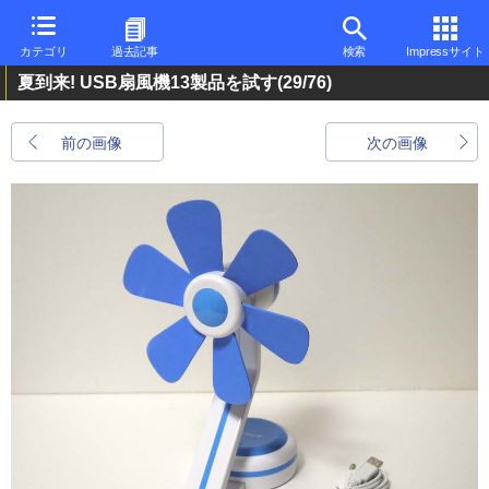
カテゴリ
過去記事
検索
Impressサイト
夏到来! USB扇風機13製品を試す
(29/76)
前の画像
次の画像