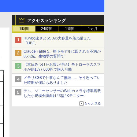
アクセスランキング
1時間
24時間
1週間
1カ月
HBMの速さとSSDの大容量を兼ね備えた
「HBF」
Claude Fable 5、格下モデルに回される不満が
85%減。生物学の質問で
【本日みつけたお買い得品】モトローラのスマ
ホが約1万7,000円で購入可能
メモリ8GBで仕事なんて無理……そう思ってい
た時期が僕にもありました
デル、ソニーセンサーのWebカメラを標準搭載
した小規模会議向け43型4Kモニター
もっと見る