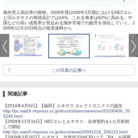
海外売上高比率の推移。2008年度(2009年3月期)におけるNECエレ
と旧ルネサスの単純合計では44%。これを将来は60%に高める。中
国などの高い成長率が見込める海外市場での販売を強化していく。2
009年12月15日時点の発表資料から
この写真の記事へ
関連記事
【2010年4月6日】【福田】ルネサス エレクトロニクスの誕生
http://pc.watch.impress.co.jp/docs/column/semicon/20100406_35
9246.html
【2009年12月16日】NECエレとルネサス、合併契約を1カ月前倒
しで締結
http://pc.watch.impress.co.jp/docs/news/20091216_336115.html
【2009年3月26日】ルネサス、次世代32bitCPUコア「RX」を採用