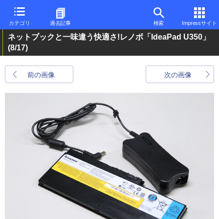
カテゴリ
過去記事
検索
Impressサイト
ネットブックと一味違う快適さ!レノボ「IdeaPad U350」
(8/17)
前の画像
次の画像