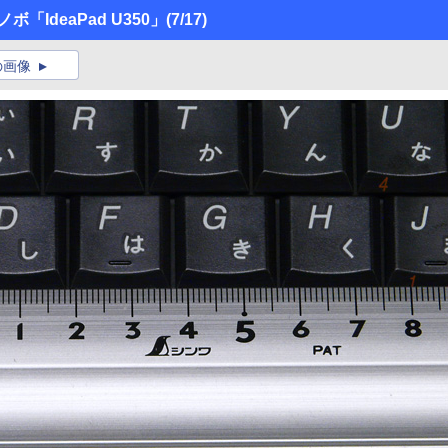
IdeaPad U350」
(7/17)
の画像