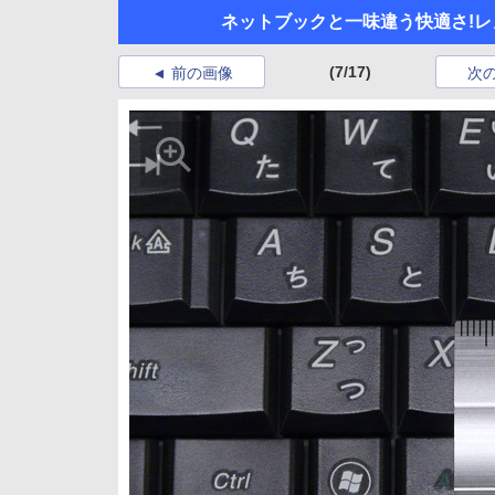
ネットブックと一味違う快適さ!レノボ「
(7/17)
前の画像
次