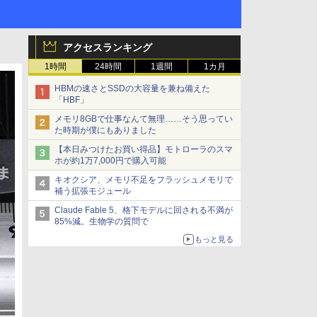
アクセスランキング
1時間
24時間
1週間
1カ月
HBMの速さとSSDの大容量を兼ね備えた
「HBF」
メモリ8GBで仕事なんて無理……そう思ってい
た時期が僕にもありました
【本日みつけたお買い得品】モトローラのスマ
ホが約1万7,000円で購入可能
キオクシア、メモリ不足をフラッシュメモリで
補う拡張モジュール
Claude Fable 5、格下モデルに回される不満が
85%減。生物学の質問で
もっと見る