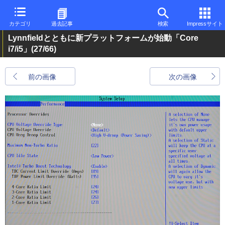
カテゴリ
過去記事
検索
Impressサイト
Lynnfieldとともに新プラットフォームが始動「Core
i7/i5」
(27/66)
前の画像
次の画像