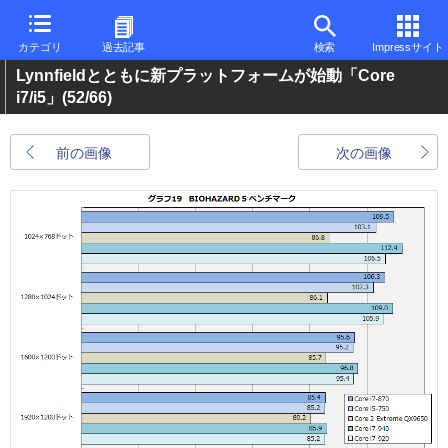
カテゴリ
過去記事
検索
Impressサイト
Lynnfieldとともに新プラットフォームが始動「Core
i7/i5」
(52/66)
前の画像
次の画像