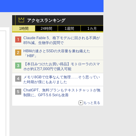
アクセスランキング
1時間
24時間
1週間
1カ月
Claude Fable 5、格下モデルに回される不満が
85%減。生物学の質問で
HBMの速さとSSDの大容量を兼ね備えた
「HBF」
【本日みつけたお買い得品】モトローラのスマ
ホが約1万7,000円で購入可能
メモリ8GBで仕事なんて無理……そう思ってい
た時期が僕にもありました
ChatGPT、無料プランもテキストチャットが無
制限に。GPT-5.6 Solも改善
もっと見る