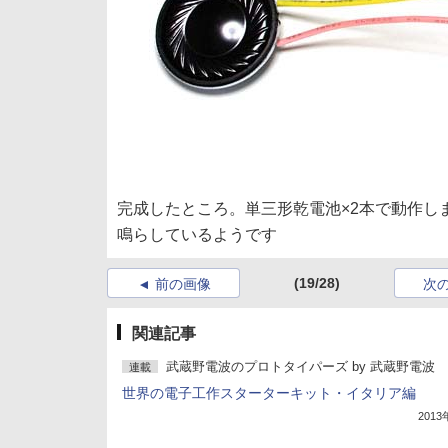
完成したところ。単三形乾電池×2本で動作します
鳴らしているようです
(19/28)
前の画像
次
関連記事
武蔵野電波のプロトタイパーズ
by
武蔵野電波
連載
世界の電子工作スターターキット・イタリア編
201