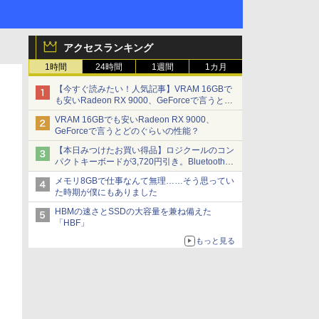
アクセスランキング
1時間
24時間
1週間
1カ月
【今すぐ読みたい！人気記事】VRAM 16GBで
も安いRadeon RX 9000、GeForceで言うとど
のぐらいの性能？ - PC Watch
VRAM 16GBでも安いRadeon RX 9000、
GeForceで言うとどのぐらいの性能？
【本日みつけたお買い得品】ロジクールのコン
パクトキーボードが3,720円引き。Bluetoothで3
台接続対応
メモリ8GBで仕事なんて無理……そう思ってい
た時期が僕にもありました
HBMの速さとSSDの大容量を兼ね備えた
「HBF」
もっと見る