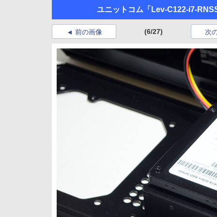
ユニットコム「Lev-C122-i7-RN
(6/27)
前の画像
次