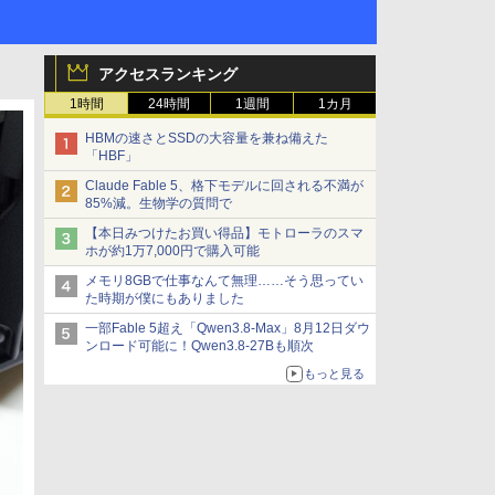
アクセスランキング
1時間
24時間
1週間
1カ月
HBMの速さとSSDの大容量を兼ね備えた
「HBF」
Claude Fable 5、格下モデルに回される不満が
85%減。生物学の質問で
【本日みつけたお買い得品】モトローラのスマ
ホが約1万7,000円で購入可能
メモリ8GBで仕事なんて無理……そう思ってい
た時期が僕にもありました
一部Fable 5超え「Qwen3.8-Max」8月12日ダウ
ンロード可能に！Qwen3.8-27Bも順次
もっと見る