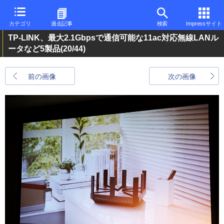
カテゴリ
過去記事
検索
Impressサイト
TP-LINK、最大2.1Gbpsで通信可能な11ac対応無線LANル
ータなど5製品
(20/44)
前の画像
次の画像