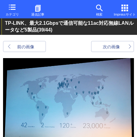
カテゴリ
過去記事
検索
Impressサイト
TP-LINK、最大2.1Gbpsで通信可能な11ac対応無線LANル
ータなど5製品
(39/44)
前の画像
次の画像