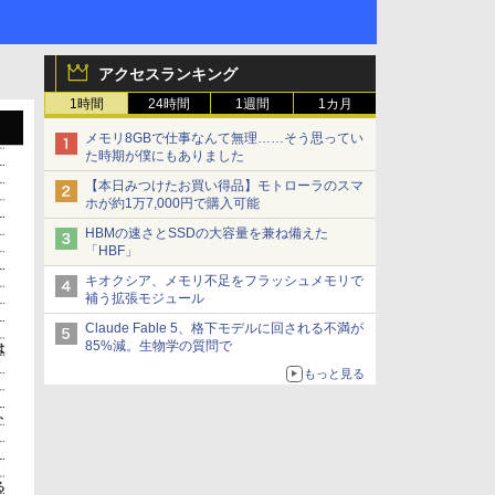
アクセスランキング
1時間
24時間
1週間
1カ月
メモリ8GBで仕事なんて無理……そう思ってい
た時期が僕にもありました
【本日みつけたお買い得品】モトローラのスマ
ホが約1万7,000円で購入可能
HBMの速さとSSDの大容量を兼ね備えた
「HBF」
キオクシア、メモリ不足をフラッシュメモリで
補う拡張モジュール
Claude Fable 5、格下モデルに回される不満が
85%減。生物学の質問で
もっと見る