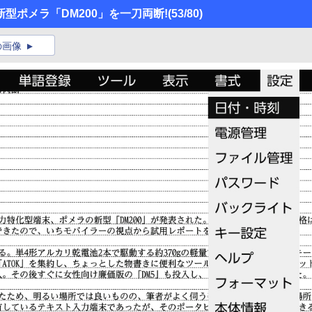
型ポメラ「DM200」を一刀両断!
(53/80)
の画像