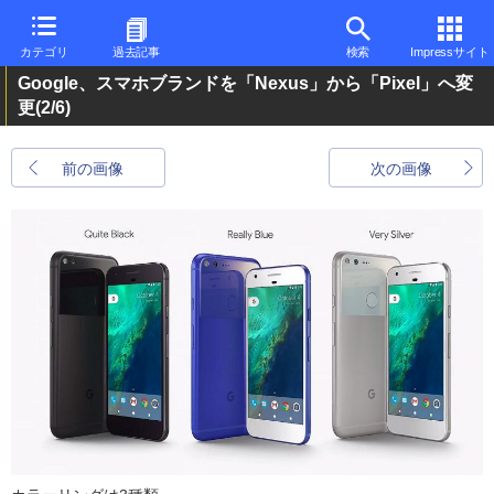
カテゴリ
過去記事
検索
Impressサイト
Google、スマホブランドを「Nexus」から「Pixel」へ変
更
(2/6)
前の画像
次の画像