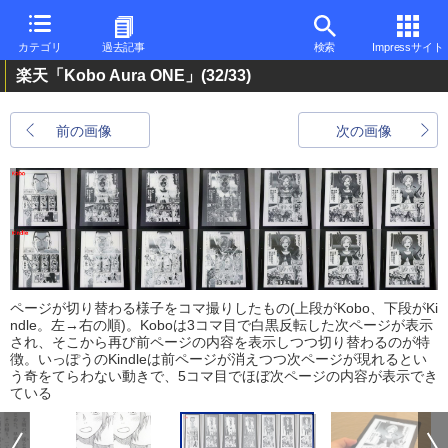
カテゴリ
過去記事
検索
Impressサイト
楽天「Kobo Aura ONE」
(32/33)
前の画像
次の画像
ページが切り替わる様子をコマ撮りしたもの(上段がKobo、下段がKi
ndle。左→右の順)。Koboは3コマ目で白黒反転した次ページが表示
され、そこから再び前ページの内容を表示しつつ切り替わるのが特
徴。いっぽうのKindleは前ページが消えつつ次ページが現れるとい
う奇をてらわない動きで、5コマ目でほぼ次ページの内容が表示でき
ている