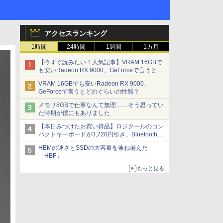
アクセスランキング
1時間
24時間
1週間
1カ月
【今すぐ読みたい！人気記事】VRAM 16GBで
も安いRadeon RX 9000、GeForceで言うとど
のぐらいの性能？ - PC Watch
VRAM 16GBでも安いRadeon RX 9000、
GeForceで言うとどのぐらいの性能？
メモリ8GBで仕事なんて無理……そう思ってい
た時期が僕にもありました
【本日みつけたお買い得品】ロジクールのコン
パクトキーボードが3,720円引き。Bluetoothで3
台接続対応
HBMの速さとSSDの大容量を兼ね備えた
「HBF」
もっと見る