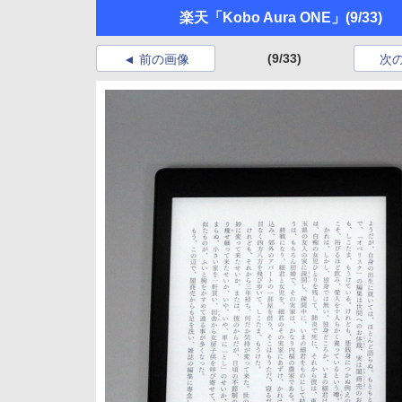
楽天「Kobo Aura ONE」
(9/33)
(9/33)
前の画像
次