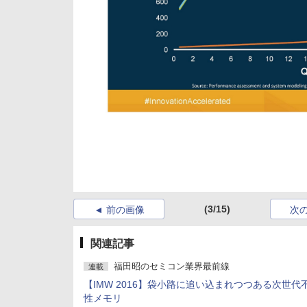
(3/15)
前の画像
次
関連記事
福田昭のセミコン業界最前線
連載
【IMW 2016】袋小路に追い込まれつつある次世代
性メモリ