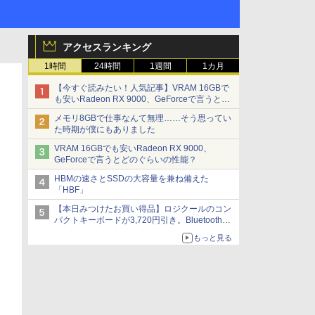
アクセスランキング
1時間
24時間
1週間
1カ月
【今すぐ読みたい！人気記事】VRAM 16GBで
も安いRadeon RX 9000、GeForceで言うとど
のぐらいの性能？ - PC Watch
メモリ8GBで仕事なんて無理……そう思ってい
た時期が僕にもありました
VRAM 16GBでも安いRadeon RX 9000、
GeForceで言うとどのぐらいの性能？
HBMの速さとSSDの大容量を兼ね備えた
「HBF」
【本日みつけたお買い得品】ロジクールのコン
パクトキーボードが3,720円引き。Bluetoothで3
台接続対応
もっと見る