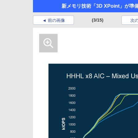
新メモリ技術「3D XPoint」が準
(3/15)
前の画像
次