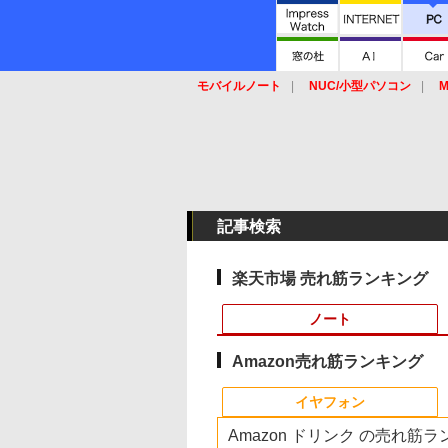
モバイルノート
NUC/小型パソコン
M
SSD
キーボード
マウス
記事検索
楽天市場 売れ筋ランキング
ノート
Amazon売れ筋ランキング
10
10
10
10
1
1
1
1
2
2
2
2
イヤフォン
Amazon ドリンク の売れ筋