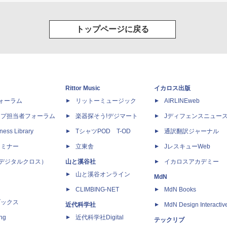
酒屋「のぶ」(22) (角川
HUNTER×HUNTER モノクロ版
スーパーの裏でヤニ吸うふた
ス・エース)
39 (ジャンプコミックスDIGITAL)
巻 (デジタル版ビッグガン
ミックス)
トップページに戻る
￥572
￥810
Rittor Music
イカロス出版
dフォーラム
リットーミュージック
AIRLINEweb
ップ担当者フォーラム
楽器探そう!デジマート
Jディフェンスニュー
ness Library
TシャツPOD T-OD
通訳翻訳ジャーナル
セミナー
立東舎
JレスキューWeb
 X（デジタルクロス）
山と溪谷社
イカロスアカデミー
山と溪谷オンライン
MdN
CLIMBING-NET
MdN Books
ブックス
近代科学社
MdN Design Interactiv
ing
近代科学社Digital
テックリブ