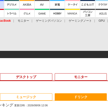
acBook
モニター
ゲーミングパソコン
ゲーミングノート
GPU
デスクトップ
モニター
3
3
3
3
4
4
4
4
5
5
5
5
ミュージック
ドリンク
ランキング
更新日時：2026/08/06 12:06