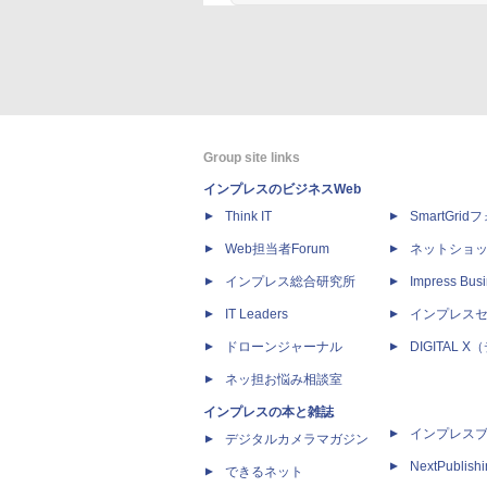
薬屋のひとりごと 17巻 (デジタル
異世界居
版ビッグガンガンコミックス)
コミック
￥770
￥832
Group site links
インプレスのビジネスWeb
Think IT
SmartGri
Web担当者Forum
ネットショ
インプレス総合研究所
Impress Busi
IT Leaders
インプレス
ドローンジャーナル
DIGITAL
ネッ担お悩み相談室
インプレスの本と雑誌
インプレス
デジタルカメラマガジン
NextPublish
できるネット