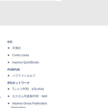
り 9
ONE PIECE モノクロ版 115 (ジャ
ガンコ
ンプコミックスDIGITAL)
￥594
ICE
天海社
ス
Comic curea
impress QuickBooks
PUBFUN
パブファンセルフ
IPGネットワーク
TシャツPOD pTa.shop
カスタム写真集POD fabli
e
Impress Group Publication
Information