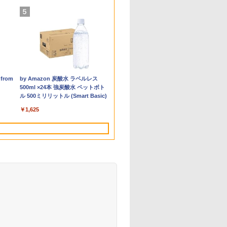
【ポイント5倍&1500円
【エントリーでポイント
晶モニター Dell Pro 22
YNAMIC CHORD
最大180日保証｜第10世
【エントリーでポイント
アイ・オー・データ ワイ
アンダーニンジャ（18）
新品 ノートパソコン
【1500円OFFクーポン】
☆240Hz新発売！楽天1
誰かこの状況を説明して
レビュー投稿 
GetorliミニPC
【送料無料】T
パックンの森
OFFクーポン】【フル
10倍】 【Aランク 良品】
ニター E2225HM 21.5
isual collection -
代｜中古ノートパソコン
100％還元チャンス】
ド液晶ディスプレイ
【電子書籍】[ 花沢健吾 ]
office2019 付き
【マウス＋キーボード付
位！23.8インチ 240Hz ゲ
ください！ ～契約から始
MS Office 20
6600H搭載(
23.8型液晶
ども投資セット
HD&WEBカメラ】ノート
P ProDesk 400 G4 DM
型 フルHD リフレッシュ
LASH BACK-
Windows11 office付き｜
GMKtec G10 ミニ
21.5/23.8/27型
Windows11 Pro オフィス
属】デスクトップパソコ
ーミング モニター 24.5イ
まるウェディング～ 12
載｜中古ノー
5825U/7430
DY24-9T / B2
ック・ハーラン
￥792
パソコン 中古 パソコン
メモリ16GB増設済 第8世
ート 100Hz VESA 対応
Core i3 第10世代｜メモ
PC【AMD Ryzen 5
1920×1080/アナログRGB
搭載 14.1インチ WEBカ
ン 中古 パソコン
ンチ 27インチ
（アリアンローズコミッ
Windows11 
mini pc 6
FullHD 1920x
29,800
37,800
12,100
4,180
￥29,800
￥61,999
￥12,280
￥29,800
￥39,800
￥11,999
￥792
￥29,800
￥66,040
￥6,480
￥3,300
3.3インチ SSD1TB メモ
 Core i5 SSD256GB
DMI DisplayPort VGA
リ8GB SSD256GB｜15.6
3500U DDR4 16GB
HDMI/ブラック/スピーカ
メラ内蔵
Microsoft Office付き 初
【240Hz/144Hz/120Hz/100Hz】
クス） [ 木野咲カズラ ]
ンキー DVD 搭
最大4.5GHz
sub,DVI,Disp
】
rom
Xiaomi シャオミ REDMI Buds 8
On My Road (Stadium ver.)
by Amazon 炭酸水 ラベルレス
8GB Core i5 第10世代
VMe Windows11 Pro 中
モニター 液晶 液晶モニタ
インチ｜メーカー選択可
512GB/256GB/1T SSD】
ー：あり/よりサステナブ
期設定不要 ストレージ 最
1ms HDMI フルHD
i5 第7世代 メ
ン 16GB LPD
ルHD(1920×1
ン
Lite ワイヤレスイヤホン
500ml ×24本 強炭酸水 ペットボト
icrosoft Office付き
古パソコン デスクトップ
ー 液晶ディスプレイ デル
能｜整備済み 中古パソコ
4C/8T 3.7GHz 64GB 16T
ルなディスプレイへ/3辺
大1TB メモリ32GB
VA/IPS 非光沢 1ms応答
SSD 256G
NVMe SSD 
ィスプレイ 
￥250
小型軽
Bluetooth 5.4 ノイズキャンセリン
ル 500ミリリットル (Smart Basic)
indows11 富士通
小さい 手のひらサイズ 省
21.5インチ パソコンモニ
ン｜Microsoft office
拡張 Windows11 Pro
フレームレス
Corei5 第9世代 HP
2mm狭額縁 液晶 pcモニ
Lenovo Thin
3画面出力対応
/24型 ワイド
大36時
グ ANC 36時間再生
ifebook U9310 office搭
スペース 中古PC
ター 新品
2019搭載｜ノートパソコ
8K/4K 3画面出力 LAN *2
Prodesk 400 G6 SF デス
ター パソコンモニター
Bluetooth W
HDMI/DP/Type
ー【3ケ月保
￥2,980
￥1,625
ードレ
載 中古ノートパソコン 安
ン｜中古パソコン｜パソ
WiFi5 Bluetooth5.0
クトップ 中古パソコン
HDR/チルト/スピーカー
中古 パソコン
Bluetooth5
グ 自
い ノートPC パソコン 軽
コン｜中古ノートPC｜ノ
Nucbox みにpc Ryzen 5
Windows11 Pro pc
内蔵 kksmart
Word Excel
LAN
 マイク
量 薄型
ートPC
N95/N97/N100/4300U/N150
 スポ
より高性能
ホワイ