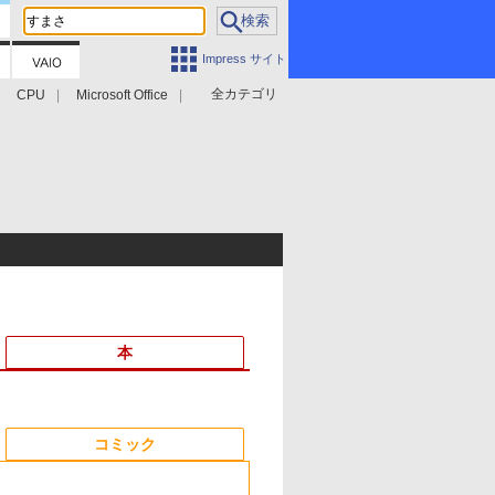
Impress サイト
全カテゴリ
CPU
Microsoft Office
本
6
6
6
6
7
7
7
7
8
8
8
8
9
9
9
9
コミック