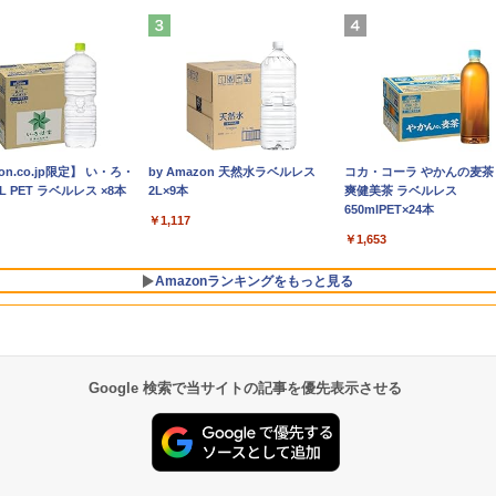
4】中古
enovo
 液晶ディ
垣 えみ
【マラソンP5倍/10%オフ
中古パソコン | HP |
【1,000円クーポン＋ポイ
100日後に英語がものにな
エントリーで最大10倍！
中古パソコン | HP |
モニター 23.8インチ
【全巻】DRAGON BALL
Lenovo ThinkPad X13
【送料無料】DT：DELL
【新商品特価11699円！
【送料無料】日経エンタ
液
D
ディスプ
クーポン】【ワケあり/激
ProDesk 600 G4 SFF |
ント最大31.5%還元！】
る1日10分 ネイティブ英
｜【Win11正式対応モデ
ProOne 600 G5 All-in-
144Hz FHD pcモニター
1-42巻セット （ジャンプ
Gen1 Gen2 Gen3 モデル
Optiplex 3080 SFF Core
8/11 1:59迄】モバイルモ
テインメント9月号特別表
モ
v
 第8世代
T メモリ最
 PCモ
安商品】 中古ノートパソ
Windows11 | デスクトッ
PCモニター 液晶ディスプ
語書き写し [ ブレット・
ル】アウトレット 第8世
One | Windows11 | 一体
フリッカーレス FullHD
コミックス） [ 鳥山 明 ]
選択可能 [ Windows11 /
i3-10100 3.60GHz /メモ
ニター 15.6インチ ポータ
紙版 2026年9月号 【日経
H
F
5.6イン
 二画面
リッカー
コン レノボ Lenovo
プ | 一年保証 | 第8世代 |
レイ 24インチ VA FHD
リンゼイ ]
代 Core i5 ノートパソコ
型 | 一年保証 | 第9世代 |
ブルーライトカット ノン
Office付き / SSD 256GB
リ：16GB /SSD：256GB
ブルモニター モバイルデ
エンタテインメント増
レ
￥15,800
￥21,980
￥10,143
￥1,980
￥22,399
￥29,980
￥10,980
￥20,328
￥30,800
￥32,800
￥11,699
￥980
￥
￥
￥
￥
16GB
ット オ
1.5イン
ThinkPad L380 第8世代
Core i5 8500 3.0(〜最大
1080P フルHD 非光沢デ
ン Win11対応 15.6型 大画
Core i3 9100T 3.1(～最大
グレア ディスプレイ
512GB / メモリ 8GB
/無線LAN/Windows11
ィスプレイ 1920×1080 フ
刊】【雑誌】
1
代
H
Soundcore P31i ブラック
AYNE feat. Flo Milli,
on.co.jp限定】 い・ろ・
Anker Soundcore Liberty 5 ミッ
On My Road (Stadium ver.)
by Amazon 天然水ラベルレス
【2026年アップグレード版
BUGS LIFE
コカ・コーラ やかんの麦茶 f
テンキー付
D ブル
Core i5 メモリ8GB/16GB
4.1)GHz | MEM:8GB |
ィスプレイ
面中古PC 富士通 NEC
3.7)GHz | MEM:16GB |
HDMI 144hz pcモニター
16GB / 第10世代 第11世
Pro/ 中古良い WPS
ルHD IPSパネル 非光沢
リ
N
b [Explicit]
L PET ラベルレス ×8本
ドナイトブラック
2L×9本
AOKIMI ワイヤレスイヤホ
爽健美茶 ラベルレス
 USB
Aパネル
SSD128/256GB/512GB
SSD:256GB(NVMe) |
（100Hz/VGA/HDMI1.4
DELL 新品SSD搭載 メモ
SSD:256GB(新品) | DVD-
Adaptive-Sync ブラック
代 第12世代 Intel Core
Office付き デスクトップ
HDR スピーカー内蔵 保
M
￥250
￥250
bluetooth イヤホン V12 
650mlPET×24本
fice
パソコン
ノングレ
13.3インチ Windows11
DVDマルチ | 無線LAN:な
ブルーライト軽減 フリッ
リ最大32GB 新品SSD最
ROM | 無線LAN:なし |
MAXZEN MJM24IC01
i5] 初期設定不要 Office
PC &おまけ付き（中古
護カバー付き 軽量 薄型
W
￥14,990
￥1,117
量 ブルートゥースHi-Fi 最
搭載 ノ
コン ミ
CH02
Pro 送料無料 保証付き
し | Win11Pro64Bit
カーレス VESA対応
大2TB Office付き DVD内
Webカメラ内蔵 | フルHD
MJM24IC02-F144 マクス
中古ノートパソコン 中古
USB式キーボートとマウ
Type-C ミニHDMI 在宅
L
￥1,964
￥1,653
間再生 ぶるーとゅーす コ
 ノート
パソコン
Adaptive Sync対応
蔵/テンキー/WEBカメラ
| Win11Pro64Bit | ACア
ゼン
パソコン 中古pc レノボ
ス） 3ケ月保証
テレワーク simplus シン
ス ENCノイズキャンセリン
PC オ
4000:1コントラスト チル
選択可 中古パソコン
ダプター付属
シンクパッド【Win11正
プラス SP-MBM156 【送
Amazonランキングをもっと見る
動ペアリング Type-C充電
ト調節可 PCモニター
式対応】
料無料】
付き 防水 タッチ式音量調整
KTC H24V27
ーツ/通勤/通学/WEB会議(
ト)
Google 検索で当サイトの記事を優先表示させる