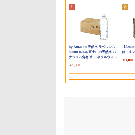
投稿 5年保証｜
ミニPC Ryzen 5
】TF: 富士通
の森のお金塾こ
2025年最新版 12型 パソ
Dell OptiPlex 5000 SFF
【楽天1位 累計販売100万
コンピュータ会計 基本
中古パソコン | Dell |
エアリア 世田谷電器 世田
【マラソンセール期間中
2027 近江兄弟社中学校・
【最新Office202
ミニPC Dell HP L
モニター 21.5型
買わない生活 [ 稲
e 2024 H&B 搭
搭載(性能が
液晶ディスプレイ
ット [ パトリ
コン 小型ノートPC 新品
第12世代 Core i5 メモリ
台突破】モバイルモニタ
テキスト [ 弥生スクール
Latitude 3500 |
谷の給水塔 キーボード用
ポイント5倍】中古モニタ
直前対策合格セット問題
ノート Lenovo
高速CPU 第8世代
スプレイ ベゼル 
子 ]
ノートパソコン
7430Uを上回る)
/ B24-9 TS/
ラン ]
office搭載 windows11
16GB SSD 512GB Office
ー 15.6インチ フルHD 4K
プロジェクトメンバー ]
Windows11 | ノートPC |
メンテナンスツール キー
ー 19〜27インチ サイズ
集(5冊) 中学受験 過去問
ThinkPad L580
Corei3/i5-8500
レイ 液晶モニター
￥1,980
11 Office付｜テ
c 6コア12スレッド
920x1080/ D-
Celeron Pentium N3700
付き Type-C Windows11
タッチパネル バッテリー
一年保証 | 第8世代 | Core
キャップ外し スイッチプ
選択可能 HDMI /
の傾向と対策 / 参考書 自
Core i5 大画面 1
大16GB SSD1TB
ニター 壁掛け フ
￥34,800
￥73,800
￥12,999
￥2,530
￥25,980
￥1,580
￥4,580
￥19,250
￥26,800
￥17,888
￥9,480
D 搭載｜Core
GHz ミニパソコ
Displayport フ
最大2.8GHz 360度画面回
デスクトップPC 中古パソ
内蔵 選べる13モデル 非光
i5-8265U 1.6(〜最大
ラー AR-REMOVE
DisplayPort / VGA / DVI
宅学習 送料無料 / 受験専
チ液晶 メモリ8GB/
デュアル アウトレ
レス FreeSync 2
Anker Soundcore P40i オフホワ
BRUCE WAYNE feat. Flo Milli,
by Amazon 天然水 ラベルレス
Anker 
BRUCE W
【Amaz
代 メモリ 8GB
LPDDR5 512GB
20×1080) 中古デ
転により タッチパネル対
コン
沢IPS パネル Type-C対応
3.9)GHz | MEM:8GB |
端子選択可能 店長おまか
門サクセス
新品SSD 1TB 
フィス付き 最新
チ 角度調節 FullH
イト
ATL Jacob [Explicit]
500ml ×24本 富士山の天然水 バ
ATL Jaco
は・す 2
56GB｜店長厳選
SD コンパクトpc
イ 中古モニター
応 8G SSD 512G
HDMI モニター 持ち運び
SSD:256GB(新品) | 光学
せ ケーブル付き サブモニ
き Webカメラ内蔵
MSOffice2024可
ーライトカット V
￥4,990
ナジウム含有 水 ミネラルウォー
ThinkPad 15.6型
力対応
ワイド 液晶モニタ
Windows11 Webカメラ
ディスプレイ サブディス
ドライブ非搭載 | 無線
ターにおすすめ 動作確認
3.0 無線LAN搭載 of
Win11Pro 中古
VESAフル FHD
￥5,990
￥250
￥250
￥1,001
ター ペットボトル 静岡県産 500
th Wi-Fi 無線｜
Type-C WiFi6
月保証】
5G WiFi Bluetooth 12イ
プレイ デュアルモニター
LAN:あり | Webカメラ内
済み 30日保証 送料無料
付き Windows11
デスクトップパソ
ア MAXZEN JM22
￥1,380
ミリリットル (Smart Basic)
コン 中古PC
th5.3 デュアル
ンチノートパソコン
ミニPC対応 EVICIV
蔵 | フルHD | テンキー |
ートPC パソコン
ニPC デル 中古
el
Office搭載
Win11Pro64Bit | ACアダ
中古パソコン 中古
デスクトップPC
プター付属
フィス 中古