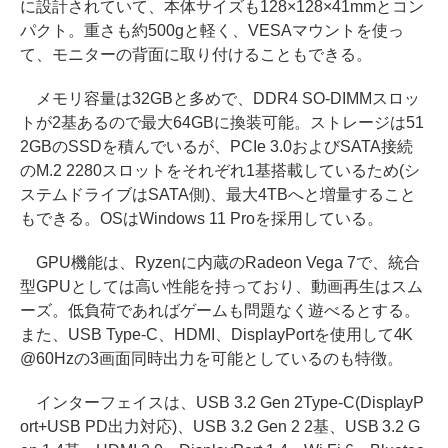
に設計されていて、本体サイズも128×128×41mmとコン
パクト。重さも約500gと軽く、VESAマウントを使っ
て、モニターの背面に取り付けることもできる。
メモリ容量は32GBと多めで、DDR4 SO-DIMMスロッ
トが2基あるので最大64GBに換装可能。ストレージは51
2GBのSSDを積んでいるが、PCIe 3.0およびSATA接続
のM.2 2280スロットをそれぞれ1基搭載しているため(シ
ステムドライブはSATA側)、最大4TBへと増量すること
もできる。OSはWindows 11 Proを採用している。
GPU機能は、Ryzenに内蔵のRadeon Vega 7で、統合
型GPUとしては高い性能を持っており、動画再生はスム
ーズ。低負荷であればゲームも問題なく遊べるとする。
また、USB Type-C、HDMI、DisplayPortを使用して4K
@60Hzの3画面同時出力を可能としているのも特徴。
インターフェイスは、USB 3.2 Gen 2Type-C(DisplayP
ort+USB PD出力対応)、USB 3.2 Gen 2 2基、USB 3.2 G