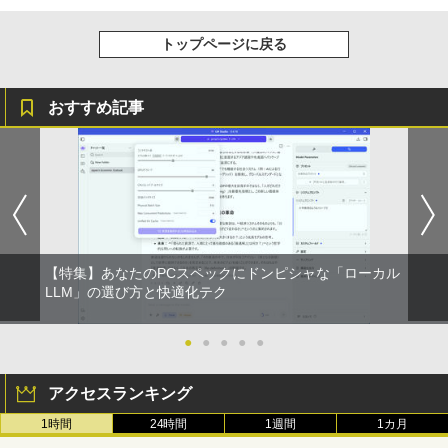
トップページに戻る
おすすめ記事
【特集】あなたのPCスペックにドンピシャな「ローカル
LLM」の選び方と快適化テク
●
●
●
●
●
アクセスランキング
1時間
24時間
1週間
1カ月