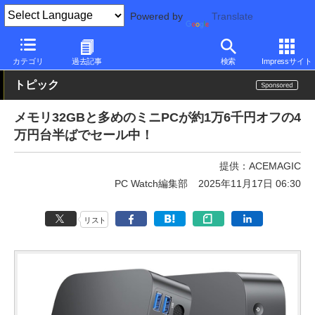
Powered by
Translate
PC Watch
パソコン/タブレット/スマートフォン
NUC/小型パソコ
カテゴリ
過去記事
検索
Impressサイト
トピック
メモリ32GBと多めのミニPCが約1万6千円オフの4
万円台半ばでセール中！
提供：
ACEMAGIC
PC Watch編集部
2025年11月17日 06:30
リスト