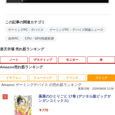
この記事の関連カテゴリ
ゲーミングPC・デバイス
ゲーミングPC・デバイス関連ニュース
自作PC
CPU・GPU性能実測
楽天市場 売れ筋ランキング
ノート
デスクトップ
モニター
本
Amazon売れ筋ランキング
イヤフォン
ミュージック
ドリンク
コミック
中古パソコン | Dell | Latitude 3590 | Wi
【★最大100%ポイント】おまかせ 中古
【おまかせ】モニター 23インチ 1920x1
オレンジページ 2026 10/17号増刊＜グレ
1
1
1
1
Amazon ゲーミングデバイス の売れ筋ランキング
ndows11 | ノートPC | 一年保証 | 第8世
パソコン Windows XP Celeron or Core
080 フルHD HDMI PCモニター 中古ディ
ー＞ [雑誌]
代 | Core i5 8250U 1.6(〜最大3.4)GHz |
2 メモリ 4GB HDD 250GB DVDドライブ
スプレイ
更新日時：2026/08/08 12:06
MEM:8GB | SSD:256GB(新品) | 光学ド
搭載 リフレッシュPC デスクトップ 中古
￥1,689
Anker Soundcore P40i オフホワイト
BRUCE WAYNE feat. Flo Milli, ATL Jacob
by Amazon 天然水 ラベルレス 500ml ×24本
薬屋のひとりごと 17巻 (デジタル版ビッグガ
ライブ:非搭載 | 無線LAN:あり | Webカ
安心保証 初期設定不要
￥6,600
[Explicit]
富士山の天然水 バナジウム含有 水 ミネラル
ンガンコミックス)
メラ内蔵 | テンキー | Win11Pro64Bit | A
ウォーター ペットボトル 静岡県産 500ミリリ
￥7,990
Cアダプター付属
￥9,980
ットル (Smart Basic)
￥250
￥770