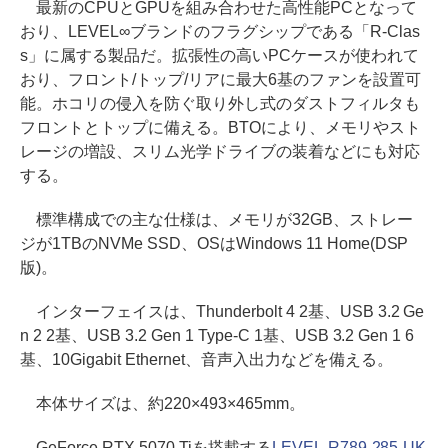
最新のCPUとGPUを組み合わせた高性能PCとなって
おり、LEVEL∞ブランドのフラグシップである「R-Clas
s」に属する製品だ。拡張性の高いPCケースが使われて
おり、フロント/トップ/リアに最大6基のファンを設置可
能。ホコリの侵入を防ぐ取り外し式のダストフィルタも
フロントとトップに備える。BTOにより、メモリやスト
レージの増設、スリム光学ドライブの装着などにも対応
する。
標準構成での主な仕様は、メモリが32GB、ストレー
ジが1TBのNVMe SSD、OSはWindows 11 Home(DSP
版)。
インターフェイスは、Thunderbolt 4 2基、USB 3.2 Ge
n 2 2基、USB 3.2 Gen 1 Type-C 1基、USB 3.2 Gen 1 6
基、10Gigabit Ethernet、音声入出力などを備える。
本体サイズは、約220×493×465mm。
GeForce RTX 5070 Tiを搭載する
LEVEL-R789-285-UK