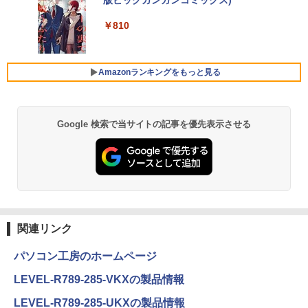
版ビッグガンガンコミックス)
コカ・コーラ やかんの麦茶 from 爽健美茶 ラ
隊 全16巻セット
TB/Wi-fi/Bluetooth/13.3型 フルHD/カメ
ベルレス 650mlPET×24本
￥250
ラ/Office/HDMI/USB-C/USB3.0/パソコン
￥810
￥22,660
中古PC 中古ノートパソコン Windows11
Xiaomi シャオミ REDMI Buds 8 Lite ワイヤ
￥2,009
モニター 21.5インチ 黒 白 100Hz ゲーミ
5
レスイヤホン Bluetooth 5.4 ノイズキャンセ
hp Z420 Workstation Xeon E5-1660 3.
ングモニター【1ms応答 2mmベゼルレ
5
リング ANC 36時間再生
￥16,800
3GHz 16GB 128GB(SSD)+500GB(HDD)
ス】pcモニター 1920*1080 FHD パソコ
Amazonランキングをもっと見る
Quadro K600 DVD+-RW Windows7 Pro
ン モニター VA非光沢 4000:1 HDMI 角度
64bit 難有 【中古】【20260325】
￥3,480
調整 VESA Freesync スピーカー内蔵 kk
smart 最強配送 HG-215
【全商品10%OFF+P5倍】HP 250 G7 第
￥24,000
5
8世代 Core i5 Windows11 Pro メモリ 8
￥12,399
Google 検索で当サイトの記事を優先表示させる
GB 16GB SSD 256GB 512GB 15型 テン
キー WEBカメラ DVDマルチ HDMI USB
3.1WPS Office 2 中古ノートPC 中古パ
ソコン ノートPC 中古ノートパソコン
￥26,400
関連リンク
パソコン工房のホームページ
LEVEL-R789-285-VKXの製品情報
LEVEL-R789-285-UKXの製品情報