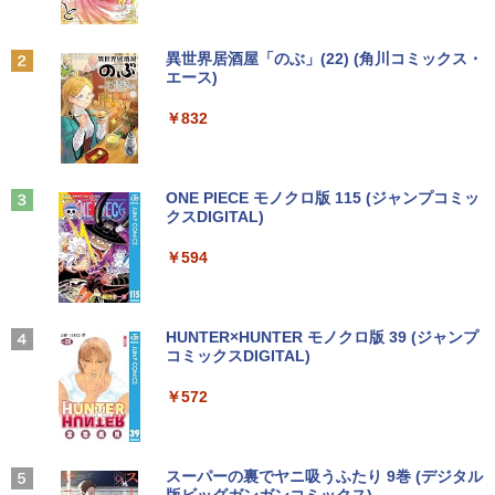
￥18,000
送料無料【中古】剣客商売 1〜54巻 まで
【500円クーポン＋ポイント最大31.5%還
2
2
￥1,380
の全巻セット SPコミックス 大島やすい
元！】モバイルモニター 15.6 インチ FH
ち リイド社（青年コミック）
【中古】純正ATI Apple Radeon HD 577
D 1920×1080 1080P Fast IPS パネル 非
2
Anker Soundcore P31i ブラック
BRUCE WAYNE feat. Flo Milli, ATL Jacob
異世界居酒屋「のぶ」(22) (角川コミックス・
0 1GB ビデオカード Mac Pro デスクト
光沢 1000:1 高コントラスト 超軽量 600
[Explicit]
エース)
【Amazon.co.jp限定】 い・ろ・は・す 2L P
【中古】 マウスコンピューター m-Book
ップ 102C0160200
g スピーカー内蔵 Type-C/HDMI 接続 PS
￥22,000
2
ET ラベルレス ×8本
￥5,990
SSD搭載 Core i5 7200U Windows11 Ho
5/Switch/PC/スマホ対応
￥250
￥832
me Wi-Fi 長期保証 [95023]
￥15,007
￥1,112
￥8,490
￥18,600
【特典】GIANNA HOMMES ISSUE05 co
3
ver 山中柔太朗(B4サイズ両面ピンナッ
Anker Soundcore Liberty 5 ミッドナイトブ
On My Road (Stadium ver.)
ONE PIECE モノクロ版 115 (ジャンプコミッ
プ)
Windows11 中古パソコン EPSON エプ
3
ラック
クスDIGITAL)
by Amazon 天然水ラベルレス 2L×9本
ソン Endeavor ST20E Celeron N3160
アイ・オー・データ機器 ワイド液晶ディ
3
￥250
【超軽量2in1 タッチパネル】中古 ノー
メモリ8GB HDD500GB 18.5インチ ディ
スプレイ 23.8型/LCD-A241DB
￥2,200
3
￥14,990
￥594
￥1,117
トパソコン TOSHIBA 型落ち dynabook
スプレイ マウス キーボード WPS Office
VC72 第7世代 Core i5 メモリ8GB SSD2
付き オフィス デスクトップ 90日保証
￥12,370
56GB 12.5型フルHD Windows11 MS Of
【中古】
fice付き 軽量 持ち運び便利 WiFi Blueto
転生したら第七王子だったので、気まま
4
oth Type-C USB3.0 安心保証
【2026年アップグレード版】AOKIMI ワイヤ
On My Road (Stadium ver.)
HUNTER×HUNTER モノクロ版 39 (ジャンプ
￥17,600
に魔術を極めます（24） 【電子書籍】[
レスイヤホン bluetooth イヤホン V12 小型
コミックスDIGITAL)
by Amazon 炭酸水 ラベルレス 500ml ×24本
石沢庸介 ]
【当日発送】I-O DATA アイ・オー・デー
4
軽量 ブルートゥースHi-Fi 最大36時間再生 ぶ
強炭酸水 ペットボトル 500ミリリットル (Sm
￥20,800
￥250
タ 5年保証 3辺フレームレス&広視野角A
るーとゅーす コードレス ENCノイズキャン
art Basic)
￥572
DSパネル 23.8型ワイド液晶 ブラック 24
￥825
セリング 自動ペアリング Type-C充電 マイク
【中古】Dospara◆デスクトップPC/Cor
インチ相当 PCモニター LCD-A241DB L
4
付き 防水 タッチ式音量調整 スポーツ/通勤/通
￥1,625
e i5/16GB/2019年/HB//【パソコン】
CDA241DB 【NE直】
学/WEB会議(ホワイト)
【★最大100%ポイント】富士通 LIFEBO
4
OK U938/第7世代 Core i5/メモリ:4GB/8
BUGS LIFE
スーパーの裏でヤニ吸うふたり 9巻 (デジタル
￥22,660
￥12,720
【3千円以上送料無料】新装版 沈黙の艦
5
￥1,964
GB/12GB/SSD:128GB/256GB/512GB/1