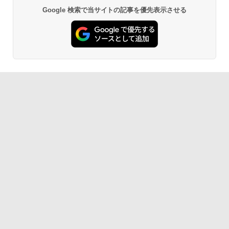
￥21,800
Anker Soundcore P31i ブラック
BRUCE WAYNE feat. Flo Milli, ATL Jacob
by Amazon 天然水 ラベルレス 500ml ×24本
異世界居酒屋「のぶ」(22) (角川コミックス・
Google 検索で当サイトの記事を優先表示させる
[Explicit]
富士山の天然水 バナジウム含有 水 ミネラル
エース)
ウォーター ペットボトル 静岡県産 500ミリリ
￥5,990
ットル (Smart Basic)
￥250
￥832
￥1,380
Anker Soundcore Liberty 5 ミッドナイトブ
見知らぬ糸
ONE PIECE モノクロ版 115 (ジャンプコミッ
ラック
クスDIGITAL)
by Amazon 炭酸水 ラベルレス 500ml ×24本
強炭酸水 ペットボトル 500ミリリットル (Sm
￥250
art Basic)
￥14,990
￥594
￥1,625
【2026年アップグレード版】AOKIMI ワイヤ
On My Road (Stadium ver.)
HUNTER×HUNTER モノクロ版 39 (ジャンプ
レスイヤホン bluetooth イヤホン V12 小型
コミックスDIGITAL)
by Amazon 天然水ラベルレス 2L×9本
軽量 ブルートゥースHi-Fi 最大36時間再生 ぶ
￥250
るーとゅーす コードレス ENCノイズキャン
￥572
￥1,117
セリング 自動ペアリング Type-C充電 マイク
付き 防水 タッチ式音量調整 スポーツ/通勤/通
学/WEB会議(ホワイト)
On My Road (Stadium ver.)
スーパーの裏でヤニ吸うふたり 9巻 (デジタル
￥1,964
版ビッグガンガンコミックス)
【Amazon.co.jp限定】 伊藤園 磨かれて、澄
みきった日本の水 2L 8本 ラベルレス [ ケース
￥250
] [ 水 ] [ ペットボトル ] [ 箱買い ] [ ストック
￥810