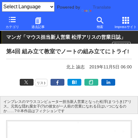
Powered by
Translate
PC Watch
パソコン/タブレット/スマートフォン
ノートパソコン
カテゴリ
過去記事
検索
Impressサイト
マンガ「マウス担当新人営業 松浮アリスの営業日誌」
第4回 組み立て教室でノートの組み立てにトライ!
北上 諭志
2019年11月5日 06:00
リスト
インプレスのマウスコンピューター担当新人営業となった松浮(まつうき)アリ
ス。元気な隠れ腐女子(?)の彼女が一人前の営業になれる日はいつになるの
か……?※本作品はフィクションです