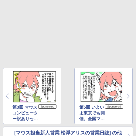
Xiaomi シャオミ REDMI Buds 8 Lite ワイヤ
] [ 水分補給 ]
レスイヤホン Bluetooth 5.4 ノイズキャンセ
リング ANC 36時間再生
￥998
￥3,480
第3回 マウス
第5回 いよい
コンピュータ
よ東京でも開
ー訳ありセー
催。全国マウ
ル潜入大作
スキャラバン
戦!
はこんな感じ
[マウス担当新人営業 松浮アリスの営業日誌] の他