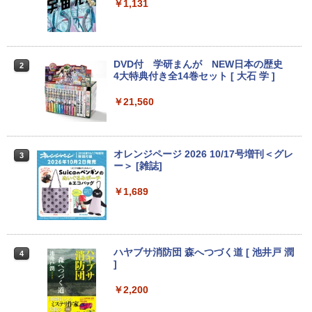
用不可※レビューキャンペーンは除く /
Hz | MEM:8GB | SSD:256GB | DVDマル
ub VGA HDMI ディスプレイ PS4 switch
￥1,131
ノートパソコン専用】
チ | 無線LAN:なし | Win11Pro64bit
対応 スイッチ 【中古】
￥1,000
￥12,000
￥5,200
DVD付 学研まんが NEW日本の歴史
2
4大特典付き全14巻セット [ 大石 学 ]
【期間限定★新品無線マウス付】中古ノ
HP ProDesk 400 G6 DM 【Core i5 1050
中古モニター | 液晶ディスプレイ | PHILI
2
2
2
ートパソコン Windows11 Office2019搭
0T/メモリ16GB(DDR4)/SSD256GB(M.2
PS | 243V5QHABA/11 | 23.6インチワイ
￥21,560
載 15.6型 テンキー付き Celeron 第8世代
NVMe)/Win11Pro-64bit】【中古/送料無
ド 1920×1080(フルHD) | LEDバックライ
Core i3 Core i5 メモリ4GB/16GB SSD1
料】※沖縄・離島を除く
ト | スピーカー内蔵 | 3系統入力(VGA・D
28GB～1TB Webカメラ DVD 無線LAN
VI-D・HDMI) | VGAケーブル・電源ケー
店長おまかせPC 初期設定済 送料無料
ブル付属【30日保証】
￥32,980
オレンジページ 2026 10/17号増刊＜グレ
3
【中古】
ー＞ [雑誌]
￥5,980
￥9,999
￥1,689
【正規永久版Office付き】ミニpc 【Intel
3
N5095 LPDDR4X 16GB 256GB SSD】m
ini pc Windows11 Pro 超軽量 4コア/4ス
【ポイント最大28倍】 lenovo モニター
3
超得1,000円OFF｜新生活応援 豪華特典
レッド 2.9GHz ミニパソコン 静音 M.2 2
L22-4e 21.5インチ ワイド フルHD 1920
3
付き｜最新OS対応 第8世代｜最大180日
242 SATA WIFI6 Bluetooth5.2 4K HDMI
×1080 IPS 4ms 250nit リフレッシュレー
ハヤブサ消防団 森へつづく道 [ 池井戸 潤
4
保証｜Core i3 第8世代｜中古ノートパソ
2画面出力 デスクトップPC みにpc 省エ
ト 100Hz HDMI VGA D-Sub チルト VES
]
コン Windows11 office付き｜中古ノー
ネ オフィス高速起動 省電力 静音設計
A規格 67D5KAC6JP レノボ ディスプレ
トパソコン 15.6 テンキー付き｜ノートパ
イ 液晶モニター 【展示品特価】
￥2,200
ソコン Microsoft Office付き｜ノートパ
￥49,800
ソコンWindows11 第8世代
￥8,980