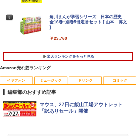
￥19,800
【★最大100%ポイント】【Win11正式対
4
角川まんが学習シリーズ 日本の歴史
5
応】Dell OptiPlex 3070 SFF/第9世代 Co
【お買い物マラソ開催中！P最大31.5%還
4
全16巻+別巻5冊定番セット [ 山本 博文
re i5/メモリ:8GB/16GB/32GB/SSD:256
元】五年保証 白 モバイルモニター 15.6
]
【今だけ】全品ポイント10倍 お買い物マ
GB/512GB/1TB/USB 3.1/DP/HDMI/Wi-fi/
インチ FHD 1920×1080 1080P Fast IPS
4
ラソン★8/4～8/11★中古パソコン ノー
2画面出力/Windows11/Windows10/Offi
パネル PU保護カバー付き 非光沢 1200:1
￥23,760
トPC NEC VersaPro VX-4 PC-VKT16XZ
ce/中古 デスクトップ デスクトップPC
高コントラスト 超軽量 640g スピーカー
G4 Core i5 8250U メモリ8GB / 16GB 中
内蔵 Type-C/HDMI 接続 PS5/Switch/PC/
古SSD 2.5インチ128GB / 256GB / 512G
スマホ対応 MFP156T1F
￥37,800
B Windows11 Pro 64bit【送料無料】
楽天ランキングをもっと見る
【1年保証】
￥8,999
Amazon売れ筋ランキング
￥17,800
NEC Mate ML-D 単体 Windows11 64bit
5
HDMI Core i5 12400 メモリー16GB 高
イヤフォン
ミュージック
ドリンク
コミック
速SSD256GB+HDD500GB DVDマルチ
【楽天1位!1,600円OFFクーポン 8/4 20:
5
デスクトップパソコン【中古】【30日保
00-8/11 01:59】Xiaomi Monitor A24i 20
編集部のおすすめ記事
【1500円OFFクーポン】【テンキー&Wi
証】20007027
26 ディスプレイ 1080P 23.8インチ 144
5
-Fi】ノートパソコン 15.6インチ SSD128
Hzリフレッシュレート sRGB99% 1670
Anker Soundcore P40i オフホワイト
BRUCE WAYNE feat. Flo Milli, ATL Jacob
【Amazon.co.jp限定】 い・ろ・は・す 2L P
薬屋のひとりごと 17巻 (デジタル版ビッグガ
マウス、27日に飯山工場アウトレット
GB メモリ8GB Core i3 第8世代 Micros
万色 300nits ΔE＜1 低ブルーライト 大
￥59,800
[Explicit]
ET ラベルレス ×8本
ンガンコミックス)
oft Office付き Windows11 Lenovo Thi
画面 TÜV認証 目にやさしい 調整可能な
「訳ありセール」開催
￥7,990
nkpad L580 中古ノートパソコン PC パ
スタンド VESA
￥250
￥1,112
￥770
ソコン 中古ノートPC 中古PC SSD1TB
メモリ16GB 中古パソコン レノボ
￥12,580