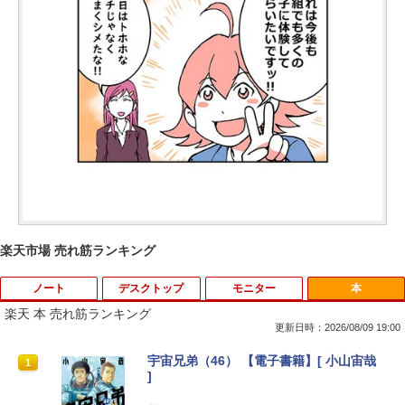
楽天市場 売れ筋ランキング
ノート
デスクトップ
モニター
本
楽天 本 売れ筋ランキング
更新日時：2026/08/09 19:00
【ノートPC用】【あんしん3ヶ月に延長
中古パソコン | NEC | Mate MKM28L-3 |
NEC AS223WM 液晶モニター 21.5イン
宇宙兄弟（46） 【電子書籍】[ 小山宙哉
1
1
1
1
保証】通常付属している30日の保証期間
Windows11 | デスクトップ | 一年保証 |
チワイド 白 ホワイト 1920×1080 （フル
]
が3ヶ月に延長されます。【単品購入・併
第8世代 | Core i5 8400 2.8(〜最大4.0)G
HD）TN 白色LEDバックライト ミニ D-s