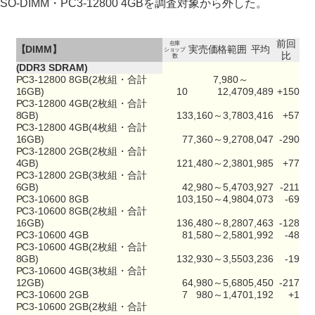
SO-DIMM・PC3-12800 4GBを調査対象から外した。
前回
在庫
【DIMM】
実売価格範囲
平均
ショップ
比
数
(DDR3 SDRAM)
PC3-12800 8GB(2枚組・合計
7,980～
16GB)
10
12,470
9,489
+150
PC3-12800 4GB(2枚組・合計
8GB)
13
3,160～3,780
3,416
+57
PC3-12800 4GB(4枚組・合計
16GB)
7
7,360～9,270
8,047
-290
PC3-12800 2GB(2枚組・合計
4GB)
12
1,480～2,380
1,985
+77
PC3-12800 2GB(3枚組・合計
6GB)
4
2,980～5,470
3,927
-211
PC3-10600 8GB
10
3,150～4,980
4,073
-69
PC3-10600 8GB(2枚組・合計
16GB)
13
6,480～8,280
7,463
-128
PC3-10600 4GB
8
1,580～2,580
1,992
-48
PC3-10600 4GB(2枚組・合計
8GB)
13
2,930～3,550
3,236
-19
PC3-10600 4GB(3枚組・合計
12GB)
6
4,980～5,680
5,450
-217
PC3-10600 2GB
7
980～1,470
1,192
+1
PC3-10600 2GB(2枚組・合計