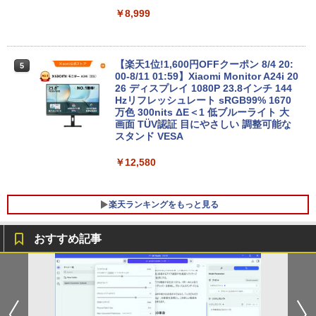
【1年保証】
￥8,999
￥17,800
NEC Mate ML-D 単体 Windows11 64bit
5
HDMI Core i5 12400 メモリー16GB 高
速SSD256GB+HDD500GB DVDマルチ
【楽天1位!1,600円OFFクーポン 8/4 20:
5
デスクトップパソコン【中古】【30日保
00-8/11 01:59】Xiaomi Monitor A24i 20
【1500円OFFクーポン】【テンキー&Wi
証】20007027
26 ディスプレイ 1080P 23.8インチ 144
5
-Fi】ノートパソコン 15.6インチ SSD128
Hzリフレッシュレート sRGB99% 1670
GB メモリ8GB Core i3 第8世代 Micros
万色 300nits ΔE＜1 低ブルーライト 大
￥59,800
oft Office付き Windows11 Lenovo Thi
画面 TÜV認証 目にやさしい 調整可能な
nkpad L580 中古ノートパソコン PC パ
スタンド VESA
ソコン 中古ノートPC 中古PC SSD1TB
メモリ16GB 中古パソコン レノボ
￥12,580
￥21,800
楽天ランキングをもっと見る
おすすめ記事
宇宙兄弟（46） 【電子書籍】[ 小山宙哉
1
]
￥1,131