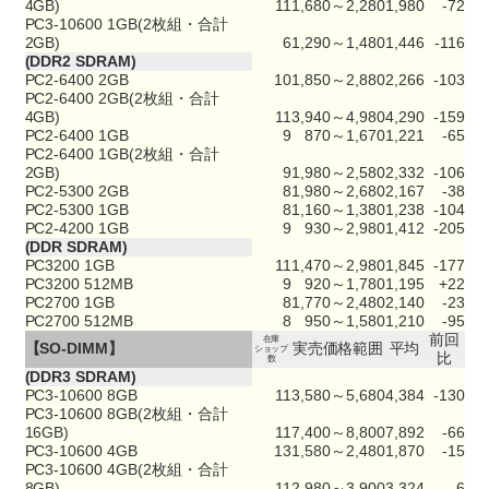
4GB)
11
1,680～2,280
1,980
-72
PC3-10600 1GB(2枚組・合計
2GB)
6
1,290～1,480
1,446
-116
(DDR2 SDRAM)
PC2-6400 2GB
10
1,850～2,880
2,266
-103
PC2-6400 2GB(2枚組・合計
4GB)
11
3,940～4,980
4,290
-159
PC2-6400 1GB
9
870～1,670
1,221
-65
PC2-6400 1GB(2枚組・合計
2GB)
9
1,980～2,580
2,332
-106
PC2-5300 2GB
8
1,980～2,680
2,167
-38
PC2-5300 1GB
8
1,160～1,380
1,238
-104
PC2-4200 1GB
9
930～2,980
1,412
-205
(DDR SDRAM)
PC3200 1GB
11
1,470～2,980
1,845
-177
PC3200 512MB
9
920～1,780
1,195
+22
PC2700 1GB
8
1,770～2,480
2,140
-23
PC2700 512MB
8
950～1,580
1,210
-95
前回
在庫
【SO-DIMM】
実売価格範囲
平均
ショップ
比
数
(DDR3 SDRAM)
PC3-10600 8GB
11
3,580～5,680
4,384
-130
PC3-10600 8GB(2枚組・合計
16GB)
11
7,400～8,800
7,892
-66
PC3-10600 4GB
13
1,580～2,480
1,870
-15
PC3-10600 4GB(2枚組・合計
8GB)
11
2,980～3,900
3,324
-6