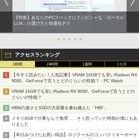
【特集】あなたのPCスペックにドンピシャな「ローカル
DVD付 学研まんが NEW日本の歴史
LLM」の選び方と快適化テク
2
4大特典付き全14巻セット [ 大石 学 ]
●
●
●
●
●
￥21,560
アクセスランキング
オレンジページ 2026 10/17号増刊＜グレ
3
1時間
24時間
1週間
1カ月
ー＞ [雑誌]
【今すぐ読みたい！人気記事】VRAM 16GBでも安いRadeon RX
￥1,689
9000、GeForceで言うとどのぐらいの性能？ - PC Watch
VRAM 16GBでも安いRadeon RX 9000、GeForceで言うとどの
ぐらいの性能？
ハヤブサ消防団 森へつづく道 [ 池井戸 潤
4
HBMの速さとSSDの大容量を兼ね備えた「HBF」
]
メモリ8GBで仕事なんて無理……そう思っていた時期が僕にもあ
￥2,200
りました
【本日みつけたお買い得品】ロジクールのコンパクトキーボード