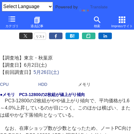
Powered by
Translate
CPU、HDD、メモリ相場情報（秋葉原 '12/6 第1週)(メモリ)
カテゴリ
過去記事
検索
Impressサイト
SSD大幅下落・256GBが13,700円、Intel製120GBは1万円割れ
リスト
【調査地】東京・秋葉原
【調査日】6月2日(土)
【前回調査日】
5月26日(土)
CPU
HDD
メモリ
●メモリ PC3-12800の2枚組が値上がり傾向
PC3-12800の2枚組がやや値上がり傾向で、平均価格が1.6
～4.0%上昇しているのが目につく。このほかは横ばい、また
は緩やかな下落傾向となっている。
なお、在庫ショップ数が少数となったため、ノートPC向け