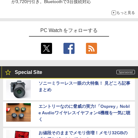
が3,720円引き。Bluetoothで3台接続対応
角川まんが学習シリーズ 日本の歴史
5
もっと見る
全16巻+別巻5冊定番セット [ 山本 博文
]
PC Watch をフォローする
￥23,760
Special Site
ソニーミラーレス一眼の大特集！ 見どころ記事
まとめ
エントリーなのに脅威の実力!「Osprey」Nobl
e Audioワイヤレスイヤフォン4機種を一気に聴
く
お値段そのままでメモリ倍増！メモリ32GBの