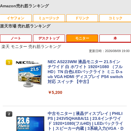
Amazon売れ筋ランキング
イヤフォン
ミュージック
ドリンク
コミック
楽天市場 売れ筋ランキング
ノート
デスクトップ
モニター
本
Anker Soundcore P40i オフホワイト
BRUCE WAYNE feat. Flo Milli, ATL Jacob
【Amazon.co.jp限定】 い・ろ・は・す 2L P
薬屋のひとりごと 17巻 (デジタル版ビッグガ
[Explicit]
ET ラベルレス ×8本
ンガンコミックス)
楽天 モニター 売れ筋ランキング
￥7,990
更新日時：2026/08/09 19:00
￥250
￥1,112
￥770
【ノートPC用】【あんしん3ヶ月に延長
中古パソコン | NEC | Mate MKM28L-3 |
NEC AS223WM 液晶モニター 21.5イン
1
1
1
保証】通常付属している30日の保証期間
Windows11 | デスクトップ | 一年保証 |
チワイド 白 ホワイト 1920×1080 （フル
が3ヶ月に延長されます。【単品購入・併
第8世代 | Core i5 8400 2.8(〜最大4.0)G
HD）TN 白色LEDバックライト ミニ D-s
Anker Soundcore P31i ブラック
BRUCE WAYNE feat. Flo Milli, ATL Jacob
by Amazon 天然水 ラベルレス 500ml ×24本
異世界居酒屋「のぶ」(22) (角川コミックス・
用不可※レビューキャンペーンは除く /
Hz | MEM:8GB | SSD:256GB | DVDマル
ub VGA HDMI ディスプレイ PS4 switch
[Explicit]
富士山の天然水 バナジウム含有 水 ミネラル
エース)
ノートパソコン専用】
チ | 無線LAN:なし | Win11Pro64bit
対応 スイッチ 【中古】
ウォーター ペットボトル 静岡県産 500ミリリ
￥5,990
ットル (Smart Basic)
￥250
￥832
￥1,000
￥12,000
￥5,200
￥1,380
Anker Soundcore Liberty 5 ミッドナイトブ
見知らぬ糸
ONE PIECE モノクロ版 115 (ジャンプコミッ
【期間限定★新品無線マウス付】中古ノ
HP ProDesk 400 G6 DM 【Core i5 1050
中古モニター | 液晶ディスプレイ | PHILI
2
2
2
ラック
クスDIGITAL)
by Amazon 炭酸水 ラベルレス 500ml ×24本
ートパソコン Windows11 Office2019搭
0T/メモリ16GB(DDR4)/SSD256GB(M.2
PS | 243V5QHABA/11 | 23.6インチワイ
強炭酸水 ペットボトル 500ミリリットル (Sm
載 15.6型 テンキー付き Celeron 第8世代
NVMe)/Win11Pro-64bit】【中古/送料無
ド 1920×1080(フルHD) | LEDバックライ
￥250
art Basic)
Core i3 Core i5 メモリ4GB/16GB SSD1
料】※沖縄・離島を除く
ト | スピーカー内蔵 | 3系統入力(VGA・D
￥14,990
￥594