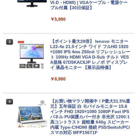
28GB～1TB Webカメラ DVD 無線LAN
VI-D・HDMI) | VGAケーブル・電源ケー
店長おまかせPC 初期設定済 送料無料
ブル付属【30日保証】
￥1,625
￥32,980
【中古】
￥5,980
【2026年アップグレード版】AOKIMI ワイヤ
On My Road (Stadium ver.)
HUNTER×HUNTER モノクロ版 39 (ジャンプ
￥9,999
レスイヤホン bluetooth イヤホン V12 小型
コミックスDIGITAL)
by Amazon 天然水ラベルレス 2L×9本
軽量 ブルートゥースHi-Fi 最大36時間再生 ぶ
【正規永久版Office付き】ミニpc 【Intel
￥250
3
るーとゅーす コードレス ENCノイズキャン
N5095 LPDDR4X 16GB 256GB SSD】m
￥572
￥1,117
セリング 自動ペアリング Type-C充電 マイク
ini pc Windows11 Pro 超軽量 4コア/4ス
【ポイント最大28倍】 lenovo モニター
3
付き 防水 タッチ式音量調整 スポーツ/通勤/通
超得1,000円OFF｜新生活応援 豪華特典
レッド 2.9GHz ミニパソコン 静音 M.2 2
L22-4e 21.5インチ ワイド フルHD 1920
3
学/WEB会議(ホワイト)
付き｜最新OS対応 第8世代｜最大180日
242 SATA WIFI6 Bluetooth5.2 4K HDMI
×1080 IPS 4ms 250nit リフレッシュレー
保証｜Core i3 第8世代｜中古ノートパソ
2画面出力 デスクトップPC みにpc 省エ
ト 100Hz HDMI VGA D-Sub チルト VES
On My Road (Stadium ver.)
スーパーの裏でヤニ吸うふたり 9巻 (デジタル
コン Windows11 office付き｜中古ノー
ネ オフィス高速起動 省電力 静音設計
A規格 67D5KAC6JP レノボ ディスプレ
￥1,964
版ビッグガンガンコミックス)
【Amazon.co.jp限定】 伊藤園 磨かれて、澄
トパソコン 15.6 テンキー付き｜ノートパ
イ 液晶モニター 【展示品特価】
みきった日本の水 2L 8本 ラベルレス [ ケース
￥250
ソコン Microsoft Office付き｜ノートパ
￥49,800
] [ 水 ] [ ペットボトル ] [ 箱買い ] [ ストック
￥810
ソコンWindows11 第8世代
￥8,980
Xiaomi シャオミ REDMI Buds 8 Lite ワイヤ
] [ 水分補給 ]
レスイヤホン Bluetooth 5.4 ノイズキャンセ
￥19,800
リング ANC 36時間再生
￥998
【★最大100%ポイント】【Win11正式対
4
応】Dell OptiPlex 3070 SFF/第9世代 Co
【お買い物マラソ開催中！P最大31.5%還
￥3,480
4
re i5/メモリ:8GB/16GB/32GB/SSD:256
元】五年保証 白 モバイルモニター 15.6
【今だけ】全品ポイント10倍 お買い物マ
GB/512GB/1TB/USB 3.1/DP/HDMI/Wi-fi/
インチ FHD 1920×1080 1080P Fast IPS
4
ラソン★8/4～8/11★中古パソコン ノー
2画面出力/Windows11/Windows10/Offi
パネル PU保護カバー付き 非光沢 1200:1
トPC NEC VersaPro VX-4 PC-VKT16XZ
ce/中古 デスクトップ デスクトップPC
高コントラスト 超軽量 640g スピーカー
G4 Core i5 8250U メモリ8GB / 16GB 中
内蔵 Type-C/HDMI 接続 PS5/Switch/PC/
古SSD 2.5インチ128GB / 256GB / 512G
スマホ対応 MFP156T1F
￥37,800
B Windows11 Pro 64bit【送料無料】