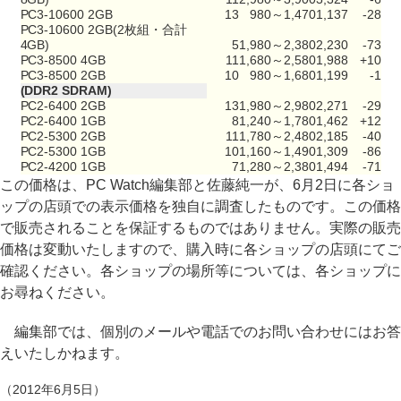
PC3-10600 2GB
13
980～1,470
1,137
-28
PC3-10600 2GB(2枚組・合計
4GB)
5
1,980～2,380
2,230
-73
PC3-8500 4GB
11
1,680～2,580
1,988
+10
PC3-8500 2GB
10
980～1,680
1,199
-1
(DDR2 SDRAM)
PC2-6400 2GB
13
1,980～2,980
2,271
-29
PC2-6400 1GB
8
1,240～1,780
1,462
+12
PC2-5300 2GB
11
1,780～2,480
2,185
-40
PC2-5300 1GB
10
1,160～1,490
1,309
-86
PC2-4200 1GB
7
1,280～2,380
1,494
-71
この価格は、PC Watch編集部と佐藤純一が、6月2日に各ショ
ップの店頭での表示価格を独自に調査したものです。この価格
で販売されることを保証するものではありません。実際の販売
価格は変動いたしますので、購入時に各ショップの店頭にてご
確認ください。各ショップの場所等については、各ショップに
お尋ねください。
編集部では、個別のメールや電話でのお問い合わせにはお答
えいたしかねます。
（2012年6月5日）