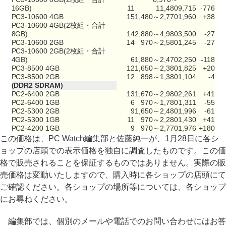
16GB)
11
11,480
9,715
-776
PC3-10600 4GB
15
1,480～2,770
1,960
+38
PC3-10600 4GB(2枚組・合計
8GB)
14
2,880～4,980
3,500
-27
PC3-10600 2GB
14
970～2,580
1,245
-27
PC3-10600 2GB(2枚組・合計
4GB)
6
1,880～2,470
2,250
-118
PC3-8500 4GB
12
1,650～2,380
1,825
+20
PC3-8500 2GB
12
898～1,380
1,104
-4
(DDR2 SDRAM)
PC2-6400 2GB
13
1,670～2,980
2,261
+41
PC2-6400 1GB
6
970～1,780
1,311
-55
PC2-5300 2GB
9
1,650～2,480
1,996
-61
PC2-5300 1GB
11
970～2,280
1,430
+41
PC2-4200 1GB
9
970～2,770
1,976
+180
この価格は、PC Watch編集部と佐藤純一が、1月28日に各シ
ョップの店頭での表示価格を独自に調査したものです。この価
格で販売されることを保証するものではありません。実際の販
売価格は変動いたしますので、購入時に各ショップの店頭にて
ご確認ください。各ショップの場所等については、各ショップ
にお尋ねください。
編集部では、個別のメールや電話でのお問い合わせにはお答