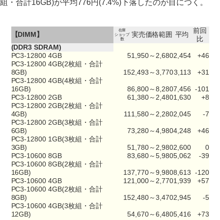
組・合計16GB)が平均776円(7.4%)下落したのが目につく。
前回
在庫
【DIMM】
実売価格範囲
平均
ショップ
比
数
(DDR3 SDRAM)
PC3-12800 4GB
5
1,950～2,680
2,454
+46
PC3-12800 4GB(2枚組・合計
8GB)
15
2,493～3,770
3,113
+31
PC3-12800 4GB(4枚組・合計
16GB)
8
6,800～8,280
7,456
-101
PC3-12800 2GB
6
1,380～2,480
1,630
+8
PC3-12800 2GB(2枚組・合計
4GB)
11
1,580～2,280
2,045
-7
PC3-12800 2GB(3枚組・合計
6GB)
7
3,280～4,980
4,248
+46
PC3-12800 1GB(3枚組・合計
3GB)
5
1,780～2,980
2,600
0
PC3-10600 8GB
8
3,680～5,980
5,062
-39
PC3-10600 8GB(2枚組・合計
16GB)
13
7,770～9,980
8,613
-120
PC3-10600 4GB
12
1,000～2,770
1,939
+57
PC3-10600 4GB(2枚組・合計
8GB)
15
2,480～3,470
2,945
-5
PC3-10600 4GB(3枚組・合計
12GB)
5
4,670～6,480
5,416
+73