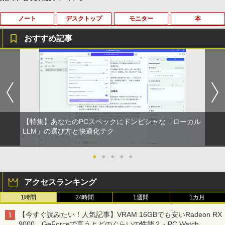
ノート
デスクトップ
モニター
本
おすすめ記事
中古パソコン | Dell | Latitude 3590 | Wi
【★最大100%ポイント】おまかせ 中古
【おまかせ】モニター 23インチ 1920x1
オレンジページ 2026 10/17号増刊＜グレ
1
1
1
1
ndows11 | ノートPC | 一年保証 | 第8世
パソコン Windows XP Celeron or Core
080 フルHD HDMI PCモニター 中古ディ
ー＞ [雑誌]
代 | Core i5 8250U 1.6(〜最大3.4)GHz |
2 メモリ 4GB HDD 250GB DVDドライブ
スプレイ
MEM:8GB | SSD:256GB(新品) | 光学ド
搭載 リフレッシュPC デスクトップ 中古
￥1,689
ライブ:非搭載 | 無線LAN:あり | Webカ
安心保証 初期設定不要
￥6,600
メラ内蔵 | テンキー | Win11Pro64Bit | A
Cアダプター付属
￥9,980
【特集】あなたのPCスペックにドンピシャな「ローカル
￥18,000
送料無料【中古】剣客商売 1〜54巻 まで
【500円クーポン＋ポイント最大31.5%還
LLM」の選び方と快適化テク
2
2
の全巻セット SPコミックス 大島やすい
元！】モバイルモニター 15.6 インチ FH
ち リイド社（青年コミック）
【中古】純正ATI Apple Radeon HD 577
D 1920×1080 1080P Fast IPS パネル 非
2
0 1GB ビデオカード Mac Pro デスクト
光沢 1000:1 高コントラスト 超軽量 600
●
●
●
●
●
【中古】 マウスコンピューター m-Book
ップ 102C0160200
g スピーカー内蔵 Type-C/HDMI 接続 PS
￥22,000
2
SSD搭載 Core i5 7200U Windows11 Ho
5/Switch/PC/スマホ対応
アクセスランキング
me Wi-Fi 長期保証 [95023]
￥15,007
￥8,490
1時間
24時間
1週間
1カ月
￥18,600
【特典】GIANNA HOMMES ISSUE05 co
3
ver 山中柔太朗(B4サイズ両面ピンナッ
【今すぐ読みたい！人気記事】VRAM 16GBでも安いRadeon RX
プ)
Windows11 中古パソコン EPSON エプ
3
9000、GeForceで言うとどのぐらいの性能？ - PC Watch