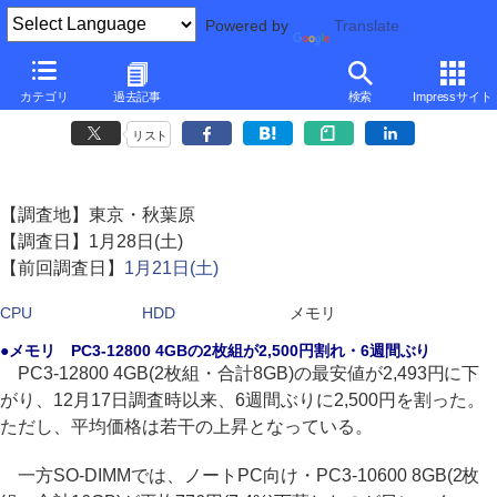
Powered by
Translate
CPU、HDD、メモリ相場情報（秋葉原 '12/1 第4週)(メモリ)
カテゴリ
過去記事
検索
Impressサイト
7,200rpmのHitachi製4TB HDD発売、AMD A6-3670Kが9千円割れ
リスト
【調査地】東京・秋葉原
【調査日】1月28日(土)
【前回調査日】
1月21日(土)
CPU
HDD
メモリ
●メモリ PC3-12800 4GBの2枚組が2,500円割れ・6週間ぶり
PC3-12800 4GB(2枚組・合計8GB)の最安値が2,493円に下
がり、12月17日調査時以来、6週間ぶりに2,500円を割った。
ただし、平均価格は若干の上昇となっている。
一方SO-DIMMでは、ノートPC向け・PC3-10600 8GB(2枚