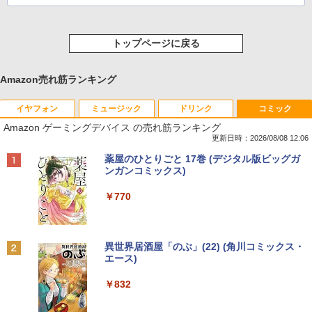
トップページに戻る
Amazon売れ筋ランキング
イヤフォン
ミュージック
ドリンク
コミック
Amazon ゲーミングデバイス の売れ筋ランキング
更新日時：2026/08/08 12:06
Anker Soundcore P40i オフホワイト
BRUCE WAYNE feat. Flo Milli, ATL Jacob
by Amazon 天然水 ラベルレス 500ml ×24本
薬屋のひとりごと 17巻 (デジタル版ビッグガ
[Explicit]
富士山の天然水 バナジウム含有 水 ミネラル
ンガンコミックス)
ウォーター ペットボトル 静岡県産 500ミリリ
￥7,990
ットル (Smart Basic)
￥250
￥770
￥1,380
Anker Soundcore P31i ブラック
BRUCE WAYNE feat. Flo Milli, ATL Jacob
異世界居酒屋「のぶ」(22) (角川コミックス・
[Explicit]
エース)
【Amazon.co.jp限定】 い・ろ・は・す 2L P
ET ラベルレス ×8本
￥5,990
￥250
￥832
￥1,112