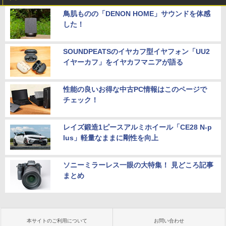
キー WEBカメラ DVDマルチ HDMI USB
鳥肌ものの「DENON HOME」サウンドを体感
3.1WPS Office 2 中古ノートPC 中古パ
した！
ソコン ノートPC 中古ノートパソコン
￥26,400
SOUNDPEATSのイヤカフ型イヤフォン「UU2
イヤーカフ」をイヤカフマニアが語る
性能の良いお得な中古PC情報はこのページで
チェック！
レイズ鍛造1ピースアルミホイール「CE28 N-p
lus」軽量なままに剛性を向上
ソニーミラーレス一眼の大特集！ 見どころ記事
まとめ
本サイトのご利用について
お問い合わせ