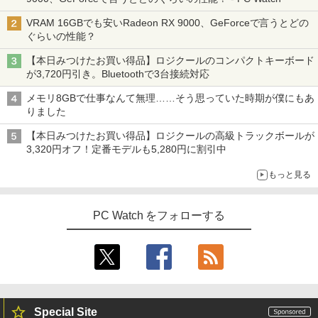
ソン Endeavor ST20E Celeron N3160
アイ・オー・データ機器 ワイド液晶ディ
3
【超軽量2in1 タッチパネル】中古 ノー
メモリ8GB HDD500GB 18.5インチ ディ
スプレイ 23.8型/LCD-A241DB
￥2,200
3
VRAM 16GBでも安いRadeon RX 9000、GeForceで言うとどの
トパソコン TOSHIBA 型落ち dynabook
スプレイ マウス キーボード WPS Office
ぐらいの性能？
VC72 第7世代 Core i5 メモリ8GB SSD2
付き オフィス デスクトップ 90日保証
￥12,370
56GB 12.5型フルHD Windows11 MS Of
【中古】
【本日みつけたお買い得品】ロジクールのコンパクトキーボード
fice付き 軽量 持ち運び便利 WiFi Blueto
転生したら第七王子だったので、気まま
4
が3,720円引き。Bluetoothで3台接続対応
oth Type-C USB3.0 安心保証
￥17,600
に魔術を極めます（24） 【電子書籍】[
石沢庸介 ]
【当日発送】I-O DATA アイ・オー・デー
4
メモリ8GBで仕事なんて無理……そう思っていた時期が僕にもあ
￥20,800
タ 5年保証 3辺フレームレス&広視野角A
りました
DSパネル 23.8型ワイド液晶 ブラック 24
￥825
【中古】Dospara◆デスクトップPC/Cor
インチ相当 PCモニター LCD-A241DB L
4
【本日みつけたお買い得品】ロジクールの高級トラックボールが
e i5/16GB/2019年/HB//【パソコン】
CDA241DB 【NE直】
3,320円オフ！定番モデルも5,280円に割引中
【★最大100%ポイント】富士通 LIFEBO
4
OK U938/第7世代 Core i5/メモリ:4GB/8
￥22,660
￥12,720
【3千円以上送料無料】新装版 沈黙の艦
5
もっと見る
GB/12GB/SSD:128GB/256GB/512GB/1
隊 全16巻セット
TB/Wi-fi/Bluetooth/13.3型 フルHD/カメ
ラ/Office/HDMI/USB-C/USB3.0/パソコン
￥22,660
中古PC 中古ノートパソコン Windows11
PC Watch をフォローする
モニター 21.5インチ 黒 白 100Hz ゲーミ
5
hp Z420 Workstation Xeon E5-1660 3.
ングモニター【1ms応答 2mmベゼルレ
5
￥16,800
3GHz 16GB 128GB(SSD)+500GB(HDD)
ス】pcモニター 1920*1080 FHD パソコ
Quadro K600 DVD+-RW Windows7 Pro
ン モニター VA非光沢 4000:1 HDMI 角度
64bit 難有 【中古】【20260325】
調整 VESA Freesync スピーカー内蔵 kk
smart 最強配送 HG-215
【全商品10%OFF+P5倍】HP 250 G7 第
￥24,000
5
8世代 Core i5 Windows11 Pro メモリ 8
￥12,399
Special Site
GB 16GB SSD 256GB 512GB 15型 テン