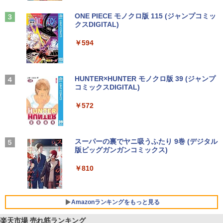
Anker Soundcore Liberty 5 ミッドナイトブ
On My Road (Stadium ver.)
ONE PIECE モノクロ版 115 (ジャンプコミッ
ラック
クスDIGITAL)
by Amazon 天然水ラベルレス 2L×9本
￥250
￥14,990
￥594
￥1,117
【2026年アップグレード版】AOKIMI ワイヤ
On My Road (Stadium ver.)
HUNTER×HUNTER モノクロ版 39 (ジャンプ
レスイヤホン bluetooth イヤホン V12 小型
コミックスDIGITAL)
by Amazon 炭酸水 ラベルレス 500ml ×24本
軽量 ブルートゥースHi-Fi 最大36時間再生 ぶ
強炭酸水 ペットボトル 500ミリリットル (Sm
￥250
るーとゅーす コードレス ENCノイズキャン
art Basic)
￥572
セリング 自動ペアリング Type-C充電 マイク
付き 防水 タッチ式音量調整 スポーツ/通勤/通
￥1,625
学/WEB会議(ホワイト)
BUGS LIFE
スーパーの裏でヤニ吸うふたり 9巻 (デジタル
￥1,964
版ビッグガンガンコミックス)
コカ・コーラ やかんの麦茶 from 爽健美茶 ラ
ベルレス 650mlPET×24本
￥250
￥810
Xiaomi シャオミ REDMI Buds 8 Lite ワイヤ
￥2,009
レスイヤホン Bluetooth 5.4 ノイズキャンセ
リング ANC 36時間再生
Amazonランキングをもっと見る
￥3,480
楽天市場 売れ筋ランキング