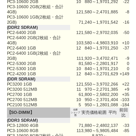
PC3-10600 2GB
10
880～1,970
1,292
-22
PC3-10600 2GB(2枚組・合計
4GB)
12
1,580～2,470
1,885
-8
PC3-10600 1GB(2枚組・合計
2GB)
7
1,240～1,970
1,542
-16
(DDR2 SDRAM)
PC2-6400 2GB
12
1,580～2,970
2,035
-50
PC2-6400 2GB(2枚組・合計
4GB)
10
3,580～4,980
3,910
+10
PC2-6400 1GB
12
840～1,970
1,250
-37
PC2-6400 1GB(2枚組・合計
2GB)
11
1,920～3,470
2,471
-9
PC2-5300 2GB
8
1,580～2,280
1,917
0
PC2-5300 1GB
10
840～1,970
1,210
0
PC2-4200 1GB
12
840～3,270
1,629
+149
(DDR SDRAM)
PC3200 1GB
12
1,550～3,970
2,266
+22
PC3200 512MB
11
970～2,270
1,385
+9
PC2700 1GB
6
1,800～2,580
2,200
+35
PC2700 512MB
10
950～2,370
1,404
-103
PC2100 512MB
5
950～1,280
1,088
-184
前回
在庫
【SO-DIMM】
実売価格範囲
平均
ショップ
比
数
(DDR3 SDRAM)
PC3-12800 4GB
7
1,880～2,480
2,137
-33
PC3-10600 8GB
11
3,980～5,980
5,484
-85
PC3-10600 8GB(2枚組・合計
8,970～