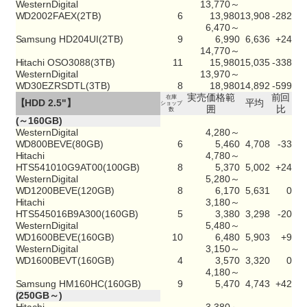
WesternDigital
13,770～
WD2002FAEX(2TB)
6
13,980
13,908
-282
6,470～
Samsung HD204UI(2TB)
9
6,990
6,636
+24
14,770～
Hitachi OSO3088(3TB)
11
15,980
15,035
-338
WesternDigital
13,970～
WD30EZRSDTL(3TB)
8
18,980
14,892
-599
実売価格範
前回
在庫
【HDD 2.5"】
平均
ショップ
囲
比
数
(～160GB)
WesternDigital
4,280～
WD800BEVE(80GB)
6
5,460
4,708
-33
Hitachi
4,780～
HTS541010G9AT00(100GB)
8
5,370
5,002
+24
WesternDigital
5,280～
WD1200BEVE(120GB)
8
6,170
5,631
0
Hitachi
3,180～
HTS545016B9A300(160GB)
5
3,380
3,298
-20
WesternDigital
5,480～
WD1600BEVE(160GB)
10
6,480
5,903
+9
WesternDigital
3,150～
WD1600BEVT(160GB)
4
3,570
3,320
0
4,180～
Samsung HM160HC(160GB)
9
5,470
4,743
+42
(250GB～)