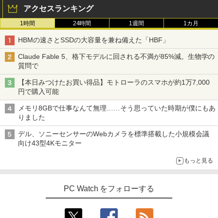
A・HDMI) | VGAケーブル・電源ケーブ
アクセスランキング
ル付属【30日保証】
1時間
24時間
1週間
1カ月
￥6,280
町人Aは悪役令嬢をどうしても救いた
3
い〜どぶと空と氷の姫君〜 10【電子書
HBMの速さとSSDの大容量を兼ね備えた「HBF」
店共通特典イラスト付】 【電子書籍】[
目黒三吉 ]
Claude Fable 5、格下モデルに回される不満が85%減。生物学の
【期間限定10%OFFクーポン 8/12 10時
3
質問で
￥726
まで】 モニター 21.5型 液晶ディスプレ
イ ベゼル ディスプレイ 液晶モニター PC
【本日みつけたお買い得品】モトローラのスマホが約1万7,000
モニター 壁掛け フリッカーレス FreeSy
円で購入可能
nc 21.5インチ 角度調節 FullHD ブルー
ライトカット VAパネル VESAフル FHD
キングダム 80 （ヤングジャンプコミッ
4
メモリ8GBで仕事なんて無理……そう思っていた時期が僕にもあ
ノングレア MAXZEN JM22CH02
クス） [ 原 泰久 ]
りました
￥9,480
￥770
デル、ソニーセンサーのWebカメラを標準搭載した小規模会議
向け43型4Kモニター
もっと見る
ゲーミングモニター 21.5インチ PCモニ
4
ター 100Hz 5ms 1920×1080 FHD VAパ
日本史探偵コナン 全12巻セット [ 青山
5
ネル ノングレア 非光沢 チルト調整 PCモ
剛昌 ]
PC Watch をフォローする
ニター simplus シンプラス SP-NMT21
【送料無料】【レビューでモニタークリ
￥12,936
ーナープレゼント】【メーカー1年保証】