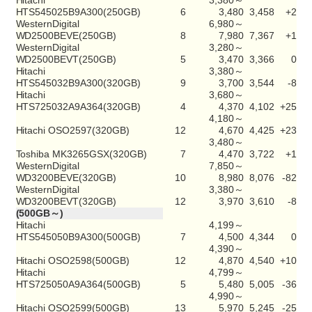
Hitachi
3,380～
HTS545025B9A300(250GB)
6
3,480
3,458
+2
WesternDigital
6,980～
WD2500BEVE(250GB)
8
7,980
7,367
+1
WesternDigital
3,280～
WD2500BEVT(250GB)
5
3,470
3,366
0
Hitachi
3,380～
HTS545032B9A300(320GB)
9
3,700
3,544
-8
Hitachi
3,680～
HTS725032A9A364(320GB)
4
4,370
4,102
+25
4,180～
Hitachi OSO2597(320GB)
12
4,670
4,425
+23
3,480～
Toshiba MK3265GSX(320GB)
7
4,470
3,722
+1
WesternDigital
7,850～
WD3200BEVE(320GB)
10
8,980
8,076
-82
WesternDigital
3,380～
WD3200BEVT(320GB)
12
3,970
3,610
-8
(500GB～)
Hitachi
4,199～
HTS545050B9A300(500GB)
7
4,500
4,344
0
4,390～
Hitachi OSO2598(500GB)
12
4,870
4,540
+10
Hitachi
4,799～
HTS725050A9A364(500GB)
5
5,480
5,005
-36
4,990～
Hitachi OSO2599(500GB)
13
5,970
5,245
-25