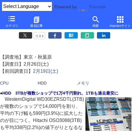
Powered by
Translate
CPU、HDD、メモリ相場情報（秋葉原 '11/3 第1週)(HDD)
カテゴリ
過去記事
検索
Impressサイト
3TBが複数ショップで1万4千円割れ、1TBも過去最安に
リスト
【調査地】東京・秋葉原
【調査日】2月26日(土)
【前回調査日】
2月19日(土)
CPU
HDD
メモリ
●HDD 3TBが複数ショップで1万4千円割れ、1TBも過去最安に
WesternDigital WD30EZRSDTL(3TB)
が複数のショップで14,000円を割り、
平均の下げ幅も599円(3.9%)に拡大した
のが目につく。Hitachi OSO3088(3TB)
も平均338円(2.2%)の値下がりとなるな