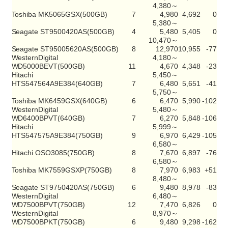
4,380～
Toshiba MK5065GSX(500GB)
7
4,980
4,692
0
5,380～
Seagate ST9500420AS(500GB)
4
5,480
5,405
0
10,470～
Seagate ST95005620AS(500GB)
8
12,970
10,955
-77
WesternDigital
4,180～
WD5000BEVT(500GB)
11
4,670
4,348
-23
Hitachi
5,450～
HTS547564A9E384(640GB)
7
6,480
5,651
-41
5,750～
Toshiba MK6459GSX(640GB)
6
6,470
5,990
-102
WesternDigital
5,480～
WD6400BPVT(640GB)
7
6,270
5,848
-106
Hitachi
5,999～
HTS547575A9E384(750GB)
9
6,970
6,429
-105
6,580～
Hitachi OSO3085(750GB)
8
7,670
6,897
-76
6,580～
Toshiba MK7559GSXP(750GB)
8
7,970
6,983
+51
8,480～
Seagate ST9750420AS(750GB)
6
9,480
8,978
-83
WesternDigital
6,480～
WD7500BPVT(750GB)
12
7,470
6,826
0
WesternDigital
8,970～
WD7500BPKT(750GB)
6
9,480
9,298
-162