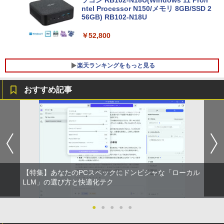
s11 初期設定済 Webカメラ zoom 日本語
ソコン RB102-N18U(Windows 11 Pro/I
キーボード 14.1型 Intel Celeron メモリ
ntel Processor N150/メモリ 8GB/SSD 2
8GB SSD1TB(最大) 大容量バッテリービ
56GB) RB102-N18U
ジネス 大学生 プレゼント 学生向け
￥52,800
￥29,800
楽天ランキングをもっと見る
おすすめ記事
R090-DELL E2220H 21.5インチ 液晶モ
アンダーニンジャ（18） 【電子書籍】[
1
1
ニタ 1点 フルHD(1920x1080) DisplayP
花沢健吾 ]
ort/VGA 応答速度:5ms ★送料無料★
【中古動作品】
￥792
￥3,650
【特集】あなたのPCスペックにドンピシャな「ローカル
杖と剣のウィストリア（16） 【電子書
LLM」の選び方と快適化テク
2
籍】[ 大森藤ノ ]
中古モニター | 液晶ディスプレイ | I-O D
2
ATA | LCD-AH241EDB-B-B | 23.8型ワイ
ドTFT 1920×1080(フルHD) | LEDバック
●
●
●
●
●
￥594
ライト | スピーカー内蔵 2系統入力(VG