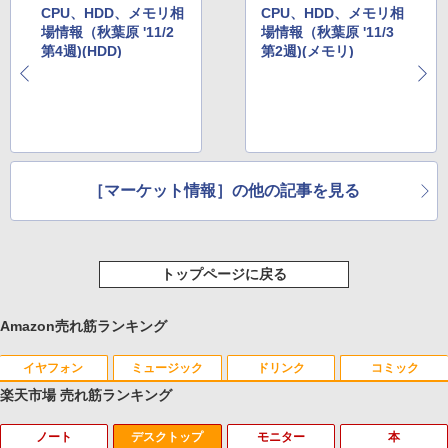
CPU、HDD、メモリ相
CPU、HDD、メモリ相
場情報（秋葉原 '11/2
場情報（秋葉原 '11/3
第4週)(HDD)
第2週)(メモリ)
［マーケット情報］の他の記事を見る
トップページに戻る
Amazon売れ筋ランキング
イヤフォン
ミュージック
ドリンク
コミック
楽天市場 売れ筋ランキング
ノート
デスクトップ
モニター
本
Anker Soundcore P40i ブラック
BRUCE WAYNE feat. Flo Milli, ATL Jacob
【Amazon.co.jp限定】 い・ろ・は・す 2L P
薬屋のひとりごと 17巻 (デジタル版ビッグガ