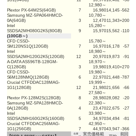
12,980～
Plextor PX-64M2S(64GB)
7
16,980
14,145
-562
Samsung MZ-5PA064HMCD-
10,780～
0A(64GB)
3
12,470
11,343
+200
Intel
15,280～
SSDSA2MH080G2K5(80GB)
9
15,970
15,562
-110
(100GB～)
CFD CSSD-
15,780～
SM120NS1Q(120GB)
7
16,970
16,178
-57
Intel
18,980～
SSDSA2MH120G2K5(120GB)
12
20,970
19,873
-91
A-DATA AS596TB-128GM-
18,970～
C(128GB)
3
19,980
19,410
+270
CFD CSSD-
19,980～
S6M128NMQ(128GB)
6
22,970
21,448
-787
Crucial CTFDDAC128MAG-
19,999～
1G1(128GB)
12
21,980
21,656
-66
27,580～
Plextor PX-128M2S(128GB)
8
28,980
28,082
-20
Samsung MZ-5PA128HMCD-
22,380～
0A(128GB)
4
23,470
22,675
-27
Intel
33,980～
SSDSA2MH160G2K5(160GB)
5
34,970
34,494
-81
Crucial CTFDDAC256MAG-
42,950～
1G1(256GB)
7
44,970
43,947
-366
実売価格範
前回
在庫