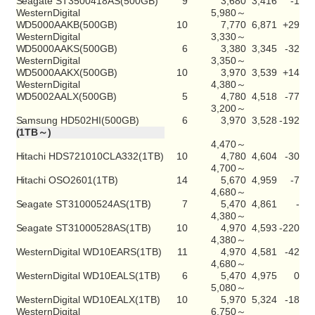
Seagate ST3500418AS(500GB)
9
3,680
3,416
-1
WesternDigital
5,980～
WD5000AAKB(500GB)
10
7,770
6,871
+29
WesternDigital
3,330～
WD5000AAKS(500GB)
6
3,380
3,345
-32
WesternDigital
3,350～
WD5000AAKX(500GB)
10
3,970
3,539
+14
WesternDigital
4,380～
WD5002AALX(500GB)
5
4,780
4,518
-77
3,200～
Samsung HD502HI(500GB)
6
3,970
3,528
-192
(1TB～)
4,470～
Hitachi HDS721010CLA332(1TB)
10
4,780
4,604
-30
4,700～
Hitachi OSO2601(1TB)
14
5,670
4,959
-7
4,680～
Seagate ST31000524AS(1TB)
7
5,470
4,861
-
4,380～
Seagate ST31000528AS(1TB)
10
4,970
4,593
-220
4,380～
WesternDigital WD10EARS(1TB)
11
4,970
4,581
-42
4,680～
WesternDigital WD10EALS(1TB)
6
5,470
4,975
0
5,080～
WesternDigital WD10EALX(1TB)
10
5,970
5,324
-18
WesternDigital
6,750～