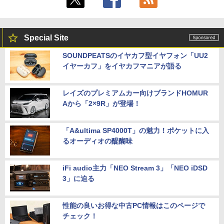
￥8,999
Special Site
【新商品特価11699円！8/11 1:59迄】モ
5
バイルモニター 15.6インチ ポータブルモ
SOUNDPEATSのイヤカフ型イヤフォン「UU2
ニター モバイルディスプレイ 1920×108
イヤーカフ」をイヤカフマニアが語る
0 フルHD IPSパネル 非光沢 HDR スピー
カー内蔵 保護カバー付き 軽量 薄型 Type
-C ミニHDMI 在宅 テレワーク simplus
シンプラス SP-MBM156 【送料無料】
レイズのプレミアムカー向けブランドHOMUR
Aから「2×9R」が登場！
￥11,699
「A&ultima SP4000T」の魅力！ポケットに入
るオーディオの醍醐味
iFi audio主力「NEO Stream 3」「NEO iDSD
3」に迫る
性能の良いお得な中古PC情報はこのページで
チェック！