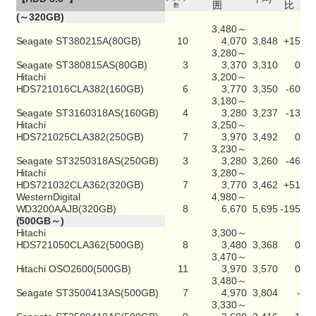
囲
比
数
(～320GB)
3,480～
Seagate ST380215A(80GB)
10
4,070
3,848
+15
3,280～
Seagate ST380815AS(80GB)
3
3,370
3,310
0
Hitachi
3,200～
HDS721016CLA382(160GB)
6
3,770
3,350
-60
3,180～
Seagate ST3160318AS(160GB)
4
3,280
3,237
-13
Hitachi
3,250～
HDS721025CLA382(250GB)
7
3,970
3,492
0
3,230～
Seagate ST3250318AS(250GB)
3
3,280
3,260
-46
Hitachi
3,280～
HDS721032CLA362(320GB)
7
3,770
3,462
+51
WesternDigital
4,980～
WD3200AAJB(320GB)
8
6,670
5,695
-195
(500GB～)
Hitachi
3,300～
HDS721050CLA362(500GB)
8
3,480
3,368
0
3,470～
Hitachi OSO2600(500GB)
11
3,970
3,570
0
3,480～
Seagate ST3500413AS(500GB)
7
4,970
3,804
-
3,330～