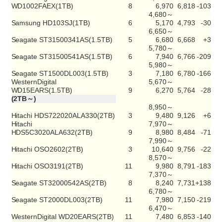
WD1002FAEX(1TB)
8
6,970
6,818
-103
4,680～
Samsung HD103SJ(1TB)
6
5,170
4,793
-30
6,650～
Seagate ST31500341AS(1.5TB)
5
6,680
6,668
+3
5,780～
Seagate ST31500541AS(1.5TB)
6
7,940
6,766
-209
5,980～
Seagate ST1500DL003(1.5TB)
3
7,180
6,780
-166
WesternDigital
5,670～
WD15EARS(1.5TB)
9
6,270
5,764
-28
(2TB～)
8,950～
Hitachi HDS722020ALA330(2TB)
3
9,480
9,126
+6
Hitachi
7,970～
HDS5C3020ALA632(2TB)
9
8,980
8,484
-71
7,990～
Hitachi OSO2602(2TB)
3
10,640
9,756
-22
8,570～
Hitachi OSO3191(2TB)
11
9,980
8,791
-183
7,370～
Seagate ST32000542AS(2TB)
8
8,240
7,731
+138
6,780～
Seagate ST2000DL003(2TB)
11
7,980
7,150
-219
6,470～
WesternDigital WD20EARS(2TB)
11
7,480
6,853
-140