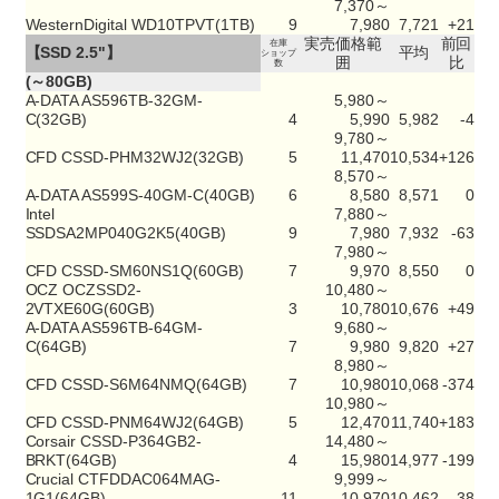
7,370～
WesternDigital WD10TPVT(1TB)
9
7,980
7,721
+21
実売価格範
前回
在庫
【SSD 2.5"】
平均
ショップ
囲
比
数
(～80GB)
A-DATA AS596TB-32GM-
5,980～
C(32GB)
4
5,990
5,982
-4
9,780～
CFD CSSD-PHM32WJ2(32GB)
5
11,470
10,534
+126
8,570～
A-DATA AS599S-40GM-C(40GB)
6
8,580
8,571
0
Intel
7,880～
SSDSA2MP040G2K5(40GB)
9
7,980
7,932
-63
7,980～
CFD CSSD-SM60NS1Q(60GB)
7
9,970
8,550
0
OCZ OCZSSD2-
10,480～
2VTXE60G(60GB)
3
10,780
10,676
+49
A-DATA AS596TB-64GM-
9,680～
C(64GB)
7
9,980
9,820
+27
8,980～
CFD CSSD-S6M64NMQ(64GB)
7
10,980
10,068
-374
10,980～
CFD CSSD-PNM64WJ2(64GB)
5
12,470
11,740
+183
Corsair CSSD-P364GB2-
14,480～
BRKT(64GB)
4
15,980
14,977
-199
Crucial CTFDDAC064MAG-
9,999～
1G1(64GB)
11
10,970
10,462
-38