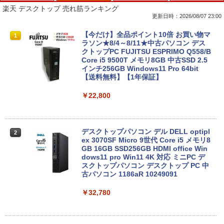
[Explicit]
ET ラベルレス ×8本
ンガンコミックス)
楽天 デスクトップ 売れ筋ランキング
￥7,990
更新日時：2026/08/07 23:00
￥250
￥1,112
￥770
【期間限定 ポイントUP＆クーポン配
【今だけ】全品ポイント10倍 お買い物マ
1
1
布】 Lenovo 500e Chromebook Gen 4
ラソン★8/4～8/11★中古パソコン デス
s 2in1 ノートパソコン 83L5S00000 Chr
クトップPC FUJITSU ESPRIMO Q558/B
Anker Soundcore P31i ブラック
BRUCE WAYNE feat. Flo Milli, ATL Jacob
by Amazon 天然水 ラベルレス 500ml ×24本
異世界居酒屋「のぶ」(22) (角川コミックス・
omeOS N100 メモリ4GB eMMC64GB 1
Core i5 9500T メモリ8GB 中古SSD 2.5
[Explicit]
富士山の天然水 バナジウム含有 水 ミネラル
エース)
1.6インチ タッチ対応 再生品Aランク
インチ256GB Windows11 Pro 64bit
ウォーター ペットボトル 静岡県産 500ミリリ
【送料無料】【1年保証】
￥5,990
ットル (Smart Basic)
￥250
￥832
￥36,800
￥22,800
￥1,380
Anker Soundcore Liberty 5 ミッドナイトブ
On My Road (Stadium ver.)
ONE PIECE モノクロ版 115 (ジャンプコミッ
中古ノートパソコン HP ProBook 450 G
2
ラック
クスDIGITAL)
by Amazon 天然水ラベルレス 2L×9本
5 G6 G7 G8 第10世代 Core i3/i5選択可
デスクトップパソコン デル DELL optipl
2
Windows11 Pro Office 2024付き メモリ
ex 3070SF Micro 9世代 Core i5 メモリ8
￥250
16GB SSD512GB 15.6型 Webカメラ テ
GB 16GB SSD256GB HDMI office Win
￥14,990
￥594
￥1,117
ンキー 軽量 ビジネス 在宅勤務 学生向け
dows11 pro Win11 4K 対応 ミニPC デ
スクトップパソコン デスクトップ PC 中
古パソコン 1186aR 10249091
￥24,980
【2026年アップグレード版】AOKIMI ワイヤ
On My Road (Stadium ver.)
HUNTER×HUNTER モノクロ版 39 (ジャンプ
￥32,780
レスイヤホン bluetooth イヤホン V12 小型
コミックスDIGITAL)
by Amazon 炭酸水 ラベルレス 500ml ×24本
軽量 ブルートゥースHi-Fi 最大36時間再生 ぶ
強炭酸水 ペットボトル 500ミリリットル (Sm
￥250
るーとゅーす コードレス ENCノイズキャン
art Basic)
送料無料 あす楽対応 即日発送 中古良品
￥572
3
セリング 自動ペアリング Type-C充電 マイク
フルHD対応WUXGA 12.1インチ Panaso