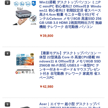
付き 防水 タッチ式音量調整 スポーツ/通勤/通
nic Let's note CF-SZ6Z Windows11 七
Win11搭載 デスクトップパソコン ミニP
￥1,625
3
学/WEB会議(ホワイト)
世代Core i7-7600U 16GB 爆速512GB-S
C miniPC 初心者向け Office付き Windo
SD カメラ 無線 Office付 Win11【ノート
ws11 初心者向け 初期設定済 省スペース
BUGS LIFE
スーパーの裏でヤニ吸うふたり 9巻 (デジタル
パソコン 中古パソコン 中古PC】（Wind
高さ4.4cm 軽量 モニター取り付け可 イ
￥1,964
版ビッグガンガンコミックス)
コカ・コーラ やかんの麦茶 from 爽健美茶 ラ
ows10も対応可能 Win10）
ンテルCeleron メモリ8GB 高速SSD 256
ベルレス 650mlPET×24本
￥250
GB USB 3.0 HDMI 2画面同時出力可 無線
￥810
機能 テレワーク 在宅勤務 パソコン
￥28,589
Xiaomi シャオミ REDMI Buds 8 Lite ワイヤ
￥2,009
レスイヤホン Bluetooth 5.4 ノイズキャンセ
￥39,800
リング ANC 36時間再生
超得2,000円OFF&P5倍｜第8世代 office
￥3,480
4
付き｜楽天1位 三冠獲得｜豪華特典付き
｜最大180日保証｜Core i5 第8世代｜中
【最新モデル】デスクトップパソコン 一
4
古ノートパソコン Windows11 office付
体型 22型液晶 Core i5 高速CPU搭載 Wi
き｜15.6型 テンキー付き｜ノートパソコ
ndows11 & Office付き メモリ8GB SSD
ンWindows11 第8世代｜ノートパソコン
256GB Wi-Fi対応 USB3.0 一体型PC テ
｜パソコン｜PC｜中古PC
ンキー付きキーボード＆マウスプレゼン
ト付き 在宅勤務 テレワーク 家庭用 省ス
ペースPC
￥29,800
￥42,980
【新品】【楽天1位！】ノートパソコン
5
新品第13世代CPU搭載ノートPC Office
付きノートパソコン 初心者向け Window
Acer｜エイサー 超小型 デスクトップパ
5