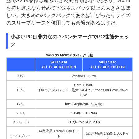
態でSX14を持ち運ぶのは現実的ではないだろう。SX14
を持ち運ぶならせめてビジネスバッグ以上の大きさはほ
しい。大きめのバックパックであれば、ぴったりサイズ
のスリーブケースと併用しても余裕があるはずだ。
小さいPCは非力なの？ベンチマークでPC性能チェッ
ク
VAIO SX14/SX12 スペック比較
VAIO SX14
VAIO SX12
ALL BLACK EDITION
ALL BLACK EDITION
OS
Windows 11 Pro
Core 7 150U
CPU
(10コア12スレッド、最大5.4GHz、Processor Base Power
15W)
GPU
Intel Graphics(CPU内蔵)
メモリ
32GB(LPDDR4X)
ストレージ
1TB(NVMe M.2 SSD)
14型液晶 1,920×1,080ドッ
12.5型液晶 1,920×1,080ドッ
ディスプレイ
ト
ト