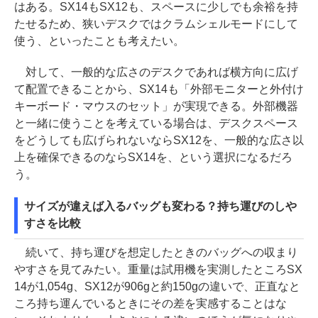
はある。SX14もSX12も、スペースに少しでも余裕を持
たせるため、狭いデスクではクラムシェルモードにして
使う、といったことも考えたい。
対して、一般的な広さのデスクであれば横方向に広げ
て配置できることから、SX14も「外部モニターと外付け
キーボード・マウスのセット」が実現できる。外部機器
と一緒に使うことを考えている場合は、デスクスペース
をどうしても広げられないならSX12を、一般的な広さ以
上を確保できるのならSX14を、という選択になるだろ
う。
サイズが違えば入るバッグも変わる？持ち運びのしや
すさを比較
続いて、持ち運びを想定したときのバッグへの収まり
やすさを見てみたい。重量は試用機を実測したところSX
14が1,054g、SX12が906gと約150gの違いで、正直なと
ころ持ち運んでいるときにその差を実感することはな