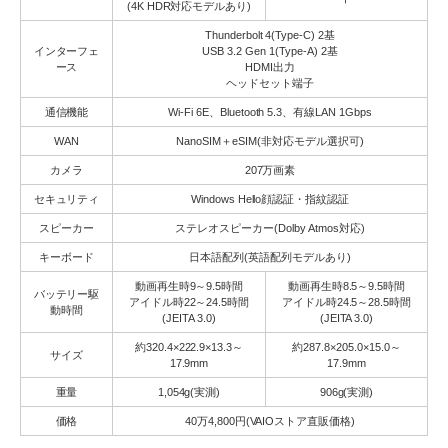
(4K HDR対応モデルあり)
Thunderbolt 4(Type-C) 2基
インターフェ
USB 3.2 Gen 1(Type-A) 2基
ース
HDMI出力
ヘッドセット端子
通信機能
Wi-Fi 6E、Bluetooth 5.3、有線LAN 1Gbps
WAN
NanoSIM＋eSIM(非対応モデル選択可)
カメラ
207万画素
セキュリティ
Windows Hello顔認証・指紋認証
スピーカー
ステレオスピーカー(Dolby Atmos対応)
キーボード
日本語配列(英語配列モデルあり)
動画再生時9～9.5時間
動画再生時8.5～9.5時間
バッテリー駆
アイドル時22～24.5時間
アイドル時24.5～28.5時間
動時間
(JEITA 3.0)
(JEITA 3.0)
約320.4×222.9×13.3～
約287.8×205.0×15.0～
サイズ
17.9mm
17.9mm
重量
1,054g(実測)
906g(実測)
価格
40万4,800円(VAIOストア直販価格)