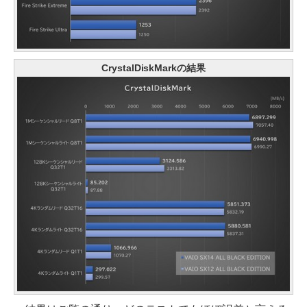
CrystalDiskMarkの結果