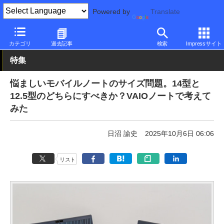
Powered by
Translate
PC Watch
パソコン/タブレット/スマートフォン
モバイルノート
カテゴリ
過去記事
検索
Impressサイト
特集
悩ましいモバイルノートのサイズ問題。14型と
12.5型のどちらにすべきか？VAIOノートで考えて
みた
日沼 諭史
2025年10月6日 06:06
リスト