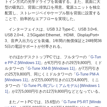
トイン方式の光学ドライブを装備する。また、底面に大
型の吸気口、背面に排気口を用意。電源ユニットを独立
配置し、ストレージベイやケーブル類を背面に設置する
ことで、効率的なエアフローを実現した。
インターフェイスは、USB 3.2 Type-C、USB 3.0×6、
USB 2.0×4、2.5Gigabit Ethernet、HDMI、DisplayPort×
3、音声入出力などを装備。1年間の無償保証と24時間36
5日の電話サポートが付帯される。
そのほかデスクトップPCでは、フルタワーの「
G-Tun
e PP-Z [Windows 11]
」が6万円引きの29万9,800円、ミド
ルタワーの「
G-Tune XM-B [Windows 11]
」が7万円引き
の25万9,800円、同じくミドルタワーの「
G-Tune PM-A
[Windows 11]
」が2万5,000円引きの11万4,800円、ミニ
タワーの「
G-Tune PL-B(プレミアムモデル) [Windows 1
1]
」が2万5,000円引きの12万9,800円などとなっている。
またノートPCでは、15.6型の「
G-Tune P5-RT [Windo