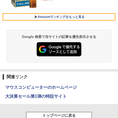
0Uノートパソコン 中古 Dynabook G83
新品 Lenovo IdeaCentre AIO 24AKP10
レスイヤホン Bluetooth 5.4 ノイズキャンセ
￥18,090
超軽量約779g メモリ最大16GB 新品SSD
KRK 23.8インチ FHD IPS液晶 AMD Ryz
リング ANC 36時間再生
1TB 13.3インチ HDMI搭載 WEBカメラ5
en AI7 AI5 メモリ 16GB SSD 512GB Wi
GWIFI Bluetooth内蔵 中古パソコン Mic
ndows11 Microsoft Office 搭載可 1年
￥2,980
Amazonランキングをもっと見る
rosoftOffice2024可 Windows11 送料無
保証【NortonP】
液晶ディスプレイ アイオーデータ LCD-
5
料 持ち運び便利
DF241ED LCD-DF241EDB-A [「5年保
￥144,980
証」DP搭載23.8型ワイド液晶 ブラック]
￥27,600
Google 検索で当サイトの記事を優先表示させる
薬屋のひとりごと 17巻 (デジタル版ビッグガ
￥18,090
ンガンコミックス)
【マラソン値引中！RTX5070搭載 国内組
5
￥770
本日超得 P5倍｜MS Office 2024 H&B 搭
立 新品】ゲーミングPC RTX5070 Ryzen
5
載｜中古 2in1 ノートパソコン Windows
7 5700X メモリ32GB SSD1TB Window
11 Office付き｜HP Elite Dragonfly 2in1
s11 デスクトップPC モンハンワイルズ
｜Core i5 第8世代 8265U メモリ 8GB S
原神 Apex FF14 VALORANT 配信 動画
SD 256GB 13.3型 FHD 1,920×1,080 タ
編集 eスポーツ 1年保証 初心者 ゲーミン
異世界居酒屋「のぶ」(22) (角川コミックス・
ッチパネル WEBカメラ LTE 対応｜中古
グパソコン ゲーム 本体のみ
エース)
関連リンク
パソコン 2-in-1 タブレットPC
￥260,775
￥832
マウスコンピューターのホームページ
￥49,800
大決算セール第1弾の特設サイト
HUNTER×HUNTER モノクロ版 39 (ジャンプ
コミックスDIGITAL)
トップページに戻る