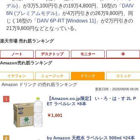
デル)
」が3万5,100円引きの19万4,800円、16型の「
DAIV
6N (プレミアムモデル)
」が4万円引きの26万9,800円、同
じく16型の「
DAIV 6P-RT [Windows 11]
」が2万円引きの
21万9,800円などとなっている。
楽天市場 売れ筋ランキング
ノート
デスクトップ
モニター
本
Amazon売れ筋ランキング
イヤフォン
ミュージック
ドリンク
コミック
2025福袋 数量限定 ノートパソコン 富士
【今だけ】全品ポイント10倍 お買い物マ
8K DisplayPort ケーブル 1.4規格240Hz
おいしい！イラストレッスン クレパス
1
1
1
1
Amazon ドリンク の売れ筋ランキング
通 NEC DELL 等Core i5 超高速新品SSD
ラソン★8/4～8/11★中古パソコン デス
対応 ディスプレイポート ケーブル dpケ
で描きました [ momo ]
256GB メモリ8GB WIFI Bluetooth 15.6
クトップPC EPSON Endeavor ST190E
ーブル HDR対応 8K@60HZ/4K@144Hz/
更新日時：2026/08/06 06:06
インチ大画面 中古パソコン アウトレット
Core i3 8100T メモリ8GB / 16GB 中古S
2K@240Hz 32.4Gbps ハイスピード DP
￥1,518
Anker Soundcore P40i オフホワイト
BRUCE WAYNE feat. Flo Milli, ATL Jacob
【Amazon.co.jp限定】 い・ろ・は・す 2L P
Polaris Office付き Win10/Win11選べる!
SD128GB / 256GB Windows11 Pro 64b
ケーブル ナイロン編み PC テレビ PS5 P
[Explicit]
ET ラベルレス ×8本
送料無料 中古ノートパソコン 期限限定
it【送料無料】【1年保証】
S4 PS3 対応
￥5,990
初心者安心保証 初期設定済 返品OK
￥250
￥1,001
￥22,800
￥1,000
￥15,000
[新品]カードキャプターさくら (1-12巻
2
全巻) 全巻セット
Anker Soundcore P31i ブラック
BRUCE WAYNE feat. Flo Milli, ATL Jacob
by Amazon 天然水 ラベルレス 500ml ×24本
中古パソコン | HP | ProOne 600 G4 All-i
Yoothi 互換品 液晶 14.0インチ Dell Lati
￥8,580