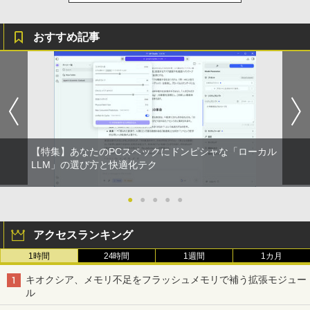
￥572
おすすめ記事
スーパーの裏でヤニ吸うふたり 9巻 (デジタル
版ビッグガンガンコミックス)
￥810
ONE PIECE モノクロ版 115 (ジャンプコミッ
【特集】あなたのPCスペックにドンピシャな「ローカル
クスDIGITAL)
LLM」の選び方と快適化テク
￥594
●
●
●
●
●
アクセスランキング
1時間
24時間
1週間
1カ月
キオクシア、メモリ不足をフラッシュメモリで補う拡張モジュー
ル