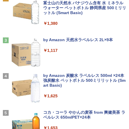
2
2
[Explicit]
富士山の天然水 バナジウム含有 水 ミネラル
【マラソンセール期間中ポイント5倍】中
n-One | Windows11 | 一体型 | 一年保証
tude 14 3410 P129G P129G001 P129G
2
ウォーター ペットボトル 静岡県産 500ミリリ
￥4,990
古ノートパソコン 第11世代 Core i5 メモ
| 第8世代 | Core i5 8500T 2.1(～最大3.5)
002 タッチ非搭載 対応 FullHD 1920x10
ットル (Smart Basic)
￥250
リ16GB M.2 SSD256GB 13.3インチ フ
GHz | MEM:8GB | SSD:256GB(新品) | D
80 IPS LED LCD 液晶ディスプレイ 修理
ルHD ノングレア Webカメラ 無線LAN
VD-ROM | 無線LAN:なし | Webカメラ内
交換用液晶パネル
￥1,380
Wi-Fi Bluetooth Windows11 東芝 dyna
蔵 | フルHD | Win11Pro64Bit | ACアダプ
公式テキスト 年金アドバイザー3級 2
3
book G83/HS 初期設定済 すぐ使える 90
ター付属
￥9,800
026年度受験用 [ 経済法令研究会 ]
日保証 送料無料
Anker Soundcore Liberty 5 ミッドナイトブ
On My Road (Stadium ver.)
ラック
by Amazon 天然水ラベルレス 2L×9本
￥23,980
￥2,530
￥29,980
￥250
￥14,990
￥1,117
【お買い物マラソ開催中！P最大31.5%還
3
元】【五年保証】24インチゲーミングモ
【正規永久版Office付き】ミニpc 【Intel
ニター 200Hz 1ms応答 FHD 非光沢 Fast
3
【新品】【楽天1位！】ノートパソコン
N5095 LPDDR4X 16GB 256GB SSD】m
IPSパネル FreeSync FHD HDR10 DC1-
永瀬廉 プレミアムBOX[本/雑誌] 【初回
3
4
新品第13世代CPU搭載ノートPC Office
ini pc Windows11 Pro 超軽量 4コア/4ス
P380% sRGB110% 角度調整 目に優しい
【2026年アップグレード版】AOKIMI ワイヤ
BUGS LIFE
限定版】(仮) (単行本・ムック) / 永瀬廉
付きノートパソコン 初心者向け Window
レッド 2.9GHz ミニパソコン 静音 M.2 2
VESA対応 HDMI+DP搭載 5年保証 スピー
レスイヤホン bluetooth イヤホン V12 小型
by Amazon 炭酸水 ラベルレス 500ml ×24本
s11 初期設定済 Webカメラ zoom 日本語
242 SATA WIFI6 Bluetooth5.2 4K HDMI
カー内蔵 HDMIケーブル付き MFG24F4
軽量 ブルートゥースHi-Fi 最大36時間再生 ぶ
強炭酸水 ペットボトル 500ミリリットル (Sm
￥250
￥8,800
キーボード 14.1型 Intel Celeron メモリ
2画面出力 デスクトップPC みにpc 省エ
Minifire
るーとゅーす コードレス ENCノイズキャン
art Basic)
8GB SSD1TB(最大) 大容量バッテリービ
ネ オフィス高速起動 省電力 静音設計
セリング 自動ペアリング Type-C充電 マイク
ジネス 大学生 プレゼント 学生向け
付き 防水 タッチ式音量調整 スポーツ/通勤/通
￥13,999
￥1,625
学/WEB会議(ホワイト)
￥49,800
￥29,800
異世界居酒屋「のぶ」(22) 【電子書籍】[
On My Road (Stadium ver.)
5
￥1,964
蝉川 夏哉 ]
コカ・コーラ やかんの麦茶 from 爽健美茶 ラ
アイ・オー・データ機器 LCD-DF241ED
ベルレス 650mlPET×24本
4
￥250
【公式・直販】Copilot＋PC デスクトッ
B-A
￥924
4
本日10倍！高性能第10世代Core i7-1061
プパソコン PC 一体型 Office付き 可能
Xiaomi シャオミ REDMI Buds 8 Lite ワイヤ
4
￥1,653