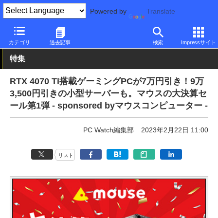
Powered by
Translate
PC Watch
パソコン/タブレット/スマートフォン
ゲーミングパソ
カテゴリ
過去記事
検索
Impressサイト
特集
RTX 4070 Ti搭載ゲーミングPCが7万円引き！9万
3,500円引きの小型サーバーも。マウスの大決算セ
ール第1弾 - sponsored byマウスコンピューター -
PC Watch編集部
2023年2月22日 11:00
リスト