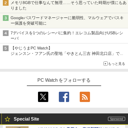
メモリ8GBで仕事なんて無理……そう思っていた時期が僕にもあ
りました
Googleパスワードマネージャーに脆弱性、マルウェアでパスキ
ー保護を突破可能に
7デバイスを1つのレシーバに集約！エレコム製品向けUSBレシ
ーバ
【やじうまPC Watch】
ジェンスン・フアン氏の聖地「やきとん三吉 神田北口店」で
「ご来店記念コース」を娘と堪能
もっと見る
～コース名を変更したのはNVIDIAに怒られたからではない
PC Watch をフォローする
Special Site