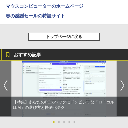
【3ケ月保証】
ットル (Smart Basic)
￥250
￥832
マウスコンピューターのホームページ
￥6,480
￥1,380
春の感謝セールの特設サイト
機動警察パトレイバーシバシゲオ×ぴあ
3
（ぴあMOOK）
Anker Soundcore Liberty 5 ミッドナイトブ
On My Road (Stadium ver.)
ONE PIECE モノクロ版 115 (ジャンプコミッ
ラック
クスDIGITAL)
by Amazon 天然水ラベルレス 2L×9本
￥1,925
モバイルモニター 15.6インチ InnoView
3
￥250
トップページに戻る
モバイルディスプレイ 自立型 1920*1080
￥14,990
￥594
￥1,117
FHD ポータブルモニター IPS液晶パネル
薄型 軽量 持ち運び 壁掛けに対応 Switc
h/PS3/PS4/PS5/Xbox One/PC/スマホ/U
おすすめ記事
SBType-C/標準HDMI対応【選べる種
高校野球神奈川グラフ（2026） 第108回
4
類】タッチ/ケース付き/4Kタイプ
【2026年アップグレード版】AOKIMI ワイヤ
On My Road (Stadium ver.)
HUNTER×HUNTER モノクロ版 39 (ジャンプ
全国高校野球選手権神奈川大会 [ 神奈川
レスイヤホン bluetooth イヤホン V12 小型
コミックスDIGITAL)
新聞社 ]
by Amazon 炭酸水 ラベルレス 500ml ×24本
軽量 ブルートゥースHi-Fi 最大36時間再生 ぶ
強炭酸水 ペットボトル 500ミリリットル (Sm
￥8,980
￥250
るーとゅーす コードレス ENCノイズキャン
art Basic)
￥572
￥2,200
セリング 自動ペアリング Type-C充電 マイク
付き 防水 タッチ式音量調整 スポーツ/通勤/通
￥1,625
学/WEB会議(ホワイト)
11.6インモバイルモニターIPS小型ディス
4
プレイ 1366x768 防眩光 薄型 軽量USB
BUGS LIFE
スーパーの裏でヤニ吸うふたり 9巻 (デジタル
魔女と傭兵（9） 【電子書籍】[ 宮木真人
5
￥1,964
Type-C HDMIサブモニター スピーカー内
【特集】あなたのPCスペックにドンピシャな「ローカル
版ビッグガンガンコミックス)
]
コカ・コーラ やかんの麦茶 from 爽健美茶 ラ
蔵Rasp PI5 /PC/Macなど対応ポータブル
LLM」の選び方と快適化テク
ベルレス 650mlPET×24本
￥250
ディスプレイ (ブラック, 11.6)
￥810
￥792
Xiaomi シャオミ REDMI Buds 8 Lite ワイヤ
￥2,009
●
●
●
●
●
レスイヤホン Bluetooth 5.4 ノイズキャンセ
￥9,280
リング ANC 36時間再生