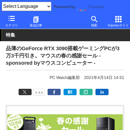
Powered by
Translate
PC Watch
パソコン/タブレット/スマートフォン
ゲーミングパソ
カテゴリ
過去記事
検索
Impressサイト
特集
品薄のGeForce RTX 3090搭載ゲーミングPCが3
万3千円引き。マウスの春の感謝セール -
sponsored byマウスコンピューター -
PC Watch編集部
2021年4月14日 14:51
リスト