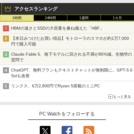
アクセスランキング
￥3,480
【お買い物マラソ開催中！P最大31.5%還
5
1時間
24時間
1週間
1カ月
元】5年保証/Type-C/100Hz 24インチ モ
ニター USB-C IPSパネル スピーカー内蔵
HBMの速さとSSDの大容量を兼ね備えた「HBF」
HDR10 Adaptive Sync VESA対応 チル
ト調整可 オフィス用PCモニター フレー
【本日みつけたお買い得品】モトローラのスマホが約1万7,000
ムレス Type-C/HDMIポート 高画質 FHD
円で購入可能
フルHD 液晶モニター Minifire MF24X3C
Claude Fable 5、格下モデルに回される不満が85%減。生物学の
￥11,999
質問で
ChatGPT、無料プランもテキストチャットが無制限に。GPT-5.6
Solも改善
リンクス、6万2,800円でRyzen 5搭載のミニPC
もっと見る
PC Watch をフォローする