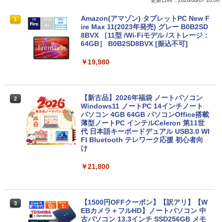
更新日時：2026/08/07 20:00
Amazon(アマゾン) タブレットPC New F
1
ire Max 11(2023年発売) グレー B0B2SD
8BVX ［11型 /Wi-Fiモデル /ストレージ：
64GB］ B0B2SD8BVX [振込不可]
￥19,980
【新古品】2026年福袋 ノートパソコン
2
Windows11 ノートPC 14インチノート
パソコン 4GB 64GB パソコンOffice搭載
薄型ノートPC インテルCeleron 第11世
代 日本語キーボードデュアル USB3.0 WI
FI Bluetooth テレワーク応援 初心者向
け
￥21,800
【1500円OFFクーポン】【訳アリ】【W
3
EBカメラ＋フルHD】ノートパソコン 中
古パソコン 13.3インチ SSD256GB メモ