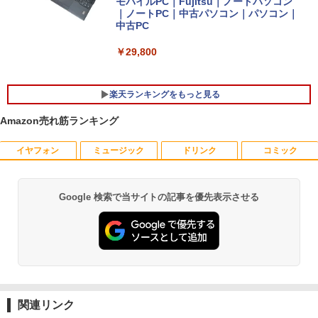
モバイルPC｜Fujitsu｜ノートパソコン
｜ノートPC｜中古パソコン｜パソコン｜
中古PC
￥29,800
楽天ランキングをもっと見る
Amazon売れ筋ランキング
イヤフォン
ミュージック
ドリンク
コミック
PHILIPS/フィリップス 241V8/11 / 23.8型
なぜ、あの人のがんは消えたのか？
1
1
ワイド 液晶ディスプレイ FullHD/HDMI
ケーブル標準添付【中古/送料無料】※沖
￥3,828
縄、離島を除く
Google 検索で当サイトの記事を優先表示させる
Anker Soundcore P40i ブラック
BRUCE WAYNE feat. Flo Milli, ATL Jacob
【Amazon.co.jp限定】 い・ろ・は・す 2L P
薬屋のひとりごと 17巻 (デジタル版ビッグガ
[Explicit]
ET ラベルレス ×8本
ンガンコミックス)
￥5,500
￥7,990
￥250
￥1,112
￥770
トランスフォーマーFANBOOK 2026
2
【良い】送料無料 TF: PHILIPS / フィ
2
リップス 23.8型 ワイド HDMI 24インチ
￥2,500
Anker Soundcore P31i ブラック
BRUCE WAYNE feat. Flo Milli, ATL Jacob
by Amazon 天然水 ラベルレス 500ml ×24本
異世界居酒屋「のぶ」(22) (角川コミックス・
液晶モニター 243V7Q フルHD(1920x10
[Explicit]
富士山の天然水 バナジウム含有 水 ミネラル
エース)
関連リンク
80) スピーカー搭載 動作良品 中古
ウォーター ペットボトル 静岡県産 500ミリリ
￥5,990