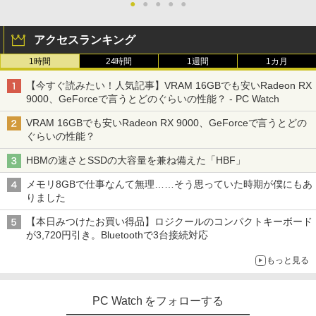
●
●
●
●
●
アクセスランキング
1時間
24時間
1週間
1カ月
【今すぐ読みたい！人気記事】VRAM 16GBでも安いRadeon RX
9000、GeForceで言うとどのぐらいの性能？ - PC Watch
VRAM 16GBでも安いRadeon RX 9000、GeForceで言うとどの
ぐらいの性能？
HBMの速さとSSDの大容量を兼ね備えた「HBF」
メモリ8GBで仕事なんて無理……そう思っていた時期が僕にもあ
りました
【本日みつけたお買い得品】ロジクールのコンパクトキーボード
が3,720円引き。Bluetoothで3台接続対応
もっと見る
PC Watch をフォローする