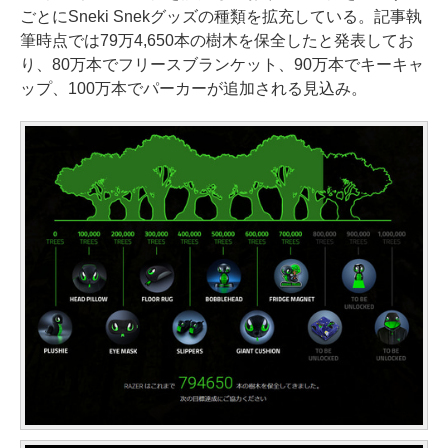
ごとにSneki Snekグッズの種類を拡充している。記事執
筆時点では79万4,650本の樹木を保全したと発表してお
り、80万本でフリースブランケット、90万本でキーキャ
ップ、100万本でパーカーが追加される見込み。