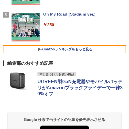
付き 防水 タッチ式音量調整 スポーツ/通勤/通
￥19,800
学/WEB会議(ホワイト)
【★最大100%ポイント】【Win11正式対
4
角川まんが学習シリーズ 日本の歴史
5
応】Dell OptiPlex 3070 SFF/第9世代 Co
【お買い物マラソ開催中！P最大31.5%還
On My Road (Stadium ver.)
4
全16巻+別巻5冊定番セット [ 山本 博文
￥1,964
re i5/メモリ:8GB/16GB/32GB/SSD:256
元】五年保証 白 モバイルモニター 15.6
]
【今だけ】全品ポイント10倍 お買い物マ
GB/512GB/1TB/USB 3.1/DP/HDMI/Wi-fi/
インチ FHD 1920×1080 1080P Fast IPS
4
￥250
ラソン★8/4～8/11★中古パソコン ノー
2画面出力/Windows11/Windows10/Offi
パネル PU保護カバー付き 非光沢 1200:1
￥23,760
トPC NEC VersaPro VX-4 PC-VKT16XZ
ce/中古 デスクトップ デスクトップPC
高コントラスト 超軽量 640g スピーカー
Xiaomi シャオミ REDMI Buds 8 Lite ワイヤ
G4 Core i5 8250U メモリ8GB / 16GB 中
内蔵 Type-C/HDMI 接続 PS5/Switch/PC/
レスイヤホン Bluetooth 5.4 ノイズキャンセ
古SSD 2.5インチ128GB / 256GB / 512G
スマホ対応 MFP156T1F
リング ANC 36時間再生
￥37,800
B Windows11 Pro 64bit【送料無料】
Amazonランキングをもっと見る
【1年保証】
￥8,999
￥3,480
編集部のおすすめ記事
￥17,800
NEC Mate ML-D 単体 Windows11 64bit
5
HDMI Core i5 12400 メモリー16GB 高
【Amazon.co.jp限定】 い・ろ・は・す 2L P
薬屋のひとりごと 17巻 (デジタル版ビッグガ
速SSD256GB+HDD500GB DVDマルチ
【楽天1位!1,600円OFFクーポン 8/4 20:
本日みつけたお買い得品
5
ET ラベルレス ×8本
ンガンコミックス)
デスクトップパソコン【中古】【30日保
00-8/11 01:59】Xiaomi Monitor A24i 20
UGREEN製GaN充電器やモバイルバッテ
【1500円OFFクーポン】【テンキー&Wi
証】20007027
26 ディスプレイ 1080P 23.8インチ 144
5
リがAmazonブラックフライデーで一律3
￥1,112
￥770
-Fi】ノートパソコン 15.6インチ SSD128
Hzリフレッシュレート sRGB99% 1670
0%オフ
GB メモリ8GB Core i3 第8世代 Micros
万色 300nits ΔE＜1 低ブルーライト 大
￥59,800
oft Office付き Windows11 Lenovo Thi
画面 TÜV認証 目にやさしい 調整可能な
nkpad L580 中古ノートパソコン PC パ
スタンド VESA
ソコン 中古ノートPC 中古PC SSD1TB
by Amazon 天然水 ラベルレス 500ml ×24本
異世界居酒屋「のぶ」(22) (角川コミックス・
メモリ16GB 中古パソコン レノボ
富士山の天然水 バナジウム含有 水 ミネラル
エース)
￥12,580
ウォーター ペットボトル 静岡県産 500ミリリ
Google 検索で当サイトの記事を優先表示させる
ットル (Smart Basic)
￥21,800
￥832