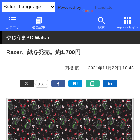
Powered by
Translate
PC Watch
市場
動向
その他
カテゴリ
過去記事
検索
Impressサイト
やじうまPC Watch
Razer、紙を発売。約1,700円
関根 慎一
2021年11月22日 10:45
リスト