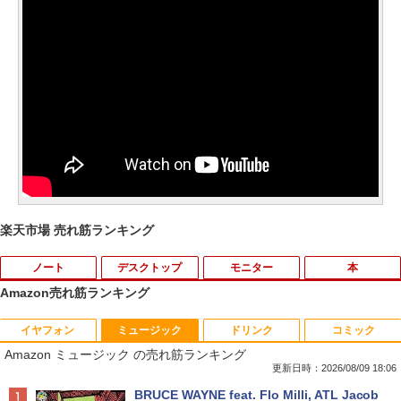
楽天市場 売れ筋ランキング
ノート
デスクトップ
モニター
本
Amazon売れ筋ランキング
イヤフォン
ミュージック
ドリンク
コミック
【ノートPC用】【あんしん3ヶ月に延長
中古パソコン | NEC | Mate MKM28L-3 |
NEC AS223WM 液晶モニター 21.5イン
宇宙兄弟（46） 【電子書籍】[ 小山宙哉
1
1
1
1
Amazon ミュージック の売れ筋ランキング
保証】通常付属している30日の保証期間
Windows11 | デスクトップ | 一年保証 |
チワイド 白 ホワイト 1920×1080 （フル
]
が3ヶ月に延長されます。【単品購入・併
第8世代 | Core i5 8400 2.8(〜最大4.0)G
HD）TN 白色LEDバックライト ミニ D-s
更新日時：2026/08/09 18:06
用不可※レビューキャンペーンは除く /
Hz | MEM:8GB | SSD:256GB | DVDマル
ub VGA HDMI ディスプレイ PS4 switch
￥1,131
Anker Soundcore P40i オフホワイト
BRUCE WAYNE feat. Flo Milli, ATL Jacob
ノートパソコン専用】
チ | 無線LAN:なし | Win11Pro64bit
対応 スイッチ 【中古】