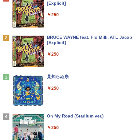
[Explicit]
￥7,990
￥1,000
￥12,000
￥5,200
￥250
DVD付 学研まんが NEW日本の歴史
2
4大特典付き全14巻セット [ 大石 学 ]
【期間限定★新品無線マウス付】中古ノ
HP ProDesk 400 G6 DM 【Core i5 1050
中古モニター | 液晶ディスプレイ | PHILI
2
2
2
Anker Soundcore P31i ブラック
BRUCE WAYNE feat. Flo Milli, ATL Jacob
ートパソコン Windows11 Office2019搭
0T/メモリ16GB(DDR4)/SSD256GB(M.2
PS | 243V5QHABA/11 | 23.6インチワイ
￥21,560
[Explicit]
載 15.6型 テンキー付き Celeron 第8世代
NVMe)/Win11Pro-64bit】【中古/送料無
ド 1920×1080(フルHD) | LEDバックライ
￥5,990
Core i3 Core i5 メモリ4GB/16GB SSD1
料】※沖縄・離島を除く
ト | スピーカー内蔵 | 3系統入力(VGA・D
￥250
28GB～1TB Webカメラ DVD 無線LAN
VI-D・HDMI) | VGAケーブル・電源ケー
店長おまかせPC 初期設定済 送料無料
ブル付属【30日保証】
￥32,980
オレンジページ 2026 10/17号増刊＜グレ
3
【中古】
ー＞ [雑誌]
￥5,980
Anker Soundcore Liberty 5 ミッドナイトブ
見知らぬ糸
￥9,999
￥1,689
ラック
【正規永久版Office付き】ミニpc 【Intel
3
￥250
N5095 LPDDR4X 16GB 256GB SSD】m
￥14,990
ini pc Windows11 Pro 超軽量 4コア/4ス
【ポイント最大28倍】 lenovo モニター
3
超得1,000円OFF｜新生活応援 豪華特典
レッド 2.9GHz ミニパソコン 静音 M.2 2
L22-4e 21.5インチ ワイド フルHD 1920
3
付き｜最新OS対応 第8世代｜最大180日
242 SATA WIFI6 Bluetooth5.2 4K HDMI
×1080 IPS 4ms 250nit リフレッシュレー
ハヤブサ消防団 森へつづく道 [ 池井戸 潤
4
保証｜Core i3 第8世代｜中古ノートパソ
2画面出力 デスクトップPC みにpc 省エ
ト 100Hz HDMI VGA D-Sub チルト VES
]
コン Windows11 office付き｜中古ノー
ネ オフィス高速起動 省電力 静音設計
A規格 67D5KAC6JP レノボ ディスプレ
【2026年アップグレード版】AOKIMI ワイヤ
On My Road (Stadium ver.)
トパソコン 15.6 テンキー付き｜ノートパ
イ 液晶モニター 【展示品特価】
レスイヤホン bluetooth イヤホン V12 小型
￥2,200
ソコン Microsoft Office付き｜ノートパ
軽量 ブルートゥースHi-Fi 最大36時間再生 ぶ
￥49,800
￥250
ソコンWindows11 第8世代
るーとゅーす コードレス ENCノイズキャン
￥8,980
セリング 自動ペアリング Type-C充電 マイク