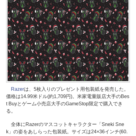
Razer
は、5枚入りのプレゼント用包装紙を発売した。
価格は14.99米ドル(約1,709円)。米家電量販店大手のBes
t Buyとゲーム小売店大手のGameStop限定で購入でき
る。
全体にRazerのマスコットキャラクター「Sneki Sne
k」の姿をあしらった包装紙。サイズは24×36インチ(60.