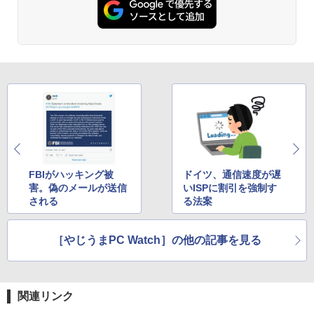
￥1,380
ONE PIECE モノクロ版 115 (ジャンプコミッ
クスDIGITAL)
by Amazon 炭酸水 ラベルレス 500ml ×24本
強炭酸水 ペットボトル 500ミリリットル (Sm
art Basic)
￥594
￥1,625
HUNTER×HUNTER モノクロ版 39 (ジャンプ
コミックスDIGITAL)
by Amazon 天然水ラベルレス 2L×9本
￥572
￥1,117
FBIがハッキング被
ドイツ、通信速度が遅
害。偽のメールが送信
いISPに割引を強制す
される
る法案
スーパーの裏でヤニ吸うふたり 9巻 (デジタル
版ビッグガンガンコミックス)
【Amazon.co.jp限定】 伊藤園 磨かれて、澄
［やじうまPC Watch］の他の記事を見る
みきった日本の水 2L 8本 ラベルレス [ ケース
] [ 水 ] [ ペットボトル ] [ 箱買い ] [ ストック
￥810
] [ 水分補給 ]
￥998
関連リンク