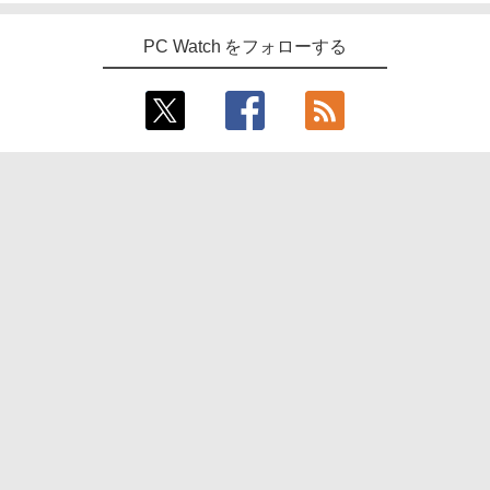
PC Watch をフォローする
Special Site
性能の良いお得な中古PC情報はこのページで
チェック！
エントリーなのに脅威の実力!「Osprey」Nobl
e Audioワイヤレスイヤフォン4機種を一気に聴
く
AIスマートノートのiFLYTEK「AINOTE 2」は
なぜ魅力的なのか？