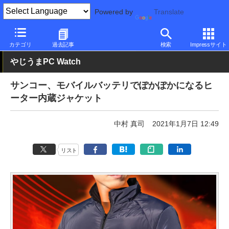
Powered by
Translate
PC Watch
半導体/周辺機器
その他
カテゴリ
過去記事
検索
Impressサイト
やじうまPC Watch
サンコー、モバイルバッテリでぽかぽかになるヒ
ーター内蔵ジャケット
中村 真司
2021年1月7日 12:49
リスト