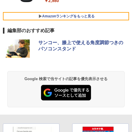
￥2,980
￥47,880
超得2,000円OFF&P2倍｜高画質フルHD
ゲーミングモニター 24.5インチ FHD 24
Amazonランキングをもっと見る
5
5
｜Microsoft Office搭載｜最大180日保証
0Hz 1ms Fast IPSパネル HDMI2.0×1 DP
｜Core i5 第8世代｜メモリ8GB SSD256
1.4×1 Adaptive Sync対応 フリッカーフ
編集部のおすすめ記事
GB｜中古ノートパソコン Windows11 o
【全商品10%OFF+P5倍】【マウス＋キ
リー ブルーライトカット モニター ディ
5
ffice付き｜中古ノートパソコン｜ノート
ーボード付属】Dell OptiPlex 3060 SFF
スプレイ MAXZEN MGM25IC04-F240
BRUCE WAYNE feat. Flo Milli, ATL Jacob
【Amazon.co.jp限定】 い・ろ・は・す 2L P
薬屋のひとりごと 17巻 (デジタル版ビッグガ
パソコン Microsoft Office付き｜ノート
第8世代 i7 Windows11 Pro メモリ8GB
サンコー、膝上で使える角度調節つきの
[Explicit]
ET ラベルレス ×8本
ンガンコミックス)
パソコンWindows11 第8世代｜パソコン
16GB SSD256GB 512GB USB無線LAN
￥12,980
パソコンスタンド
アダプター付属 WPSOffice付き DVD HD
MI DP 2画面出力 高性能ビジネス デスク
￥250
￥1,112
￥770
￥29,800
トップパソコン 中古 パソコン モニタセ
ット
￥51,600
BRUCE WAYNE feat. Flo Milli, ATL Jacob
by Amazon 天然水 ラベルレス 500ml ×24本
異世界居酒屋「のぶ」(22) (角川コミックス・
Google 検索で当サイトの記事を優先表示させる
[Explicit]
富士山の天然水 バナジウム含有 水 ミネラル
エース)
ウォーター ペットボトル 静岡県産 500ミリリ
ットル (Smart Basic)
￥250
￥832
￥1,380
On My Road (Stadium ver.)
ONE PIECE モノクロ版 115 (ジャンプコミッ
クスDIGITAL)
by Amazon 炭酸水 ラベルレス 500ml ×24本
強炭酸水 ペットボトル 500ミリリットル (Sm
￥250
art Basic)
￥594