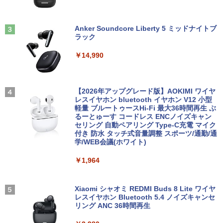
G 15.6インチ DVDドライブ 無線LAN 中
メモリ32GB Windows11 office付き Mic
h/PS3/PS4/PS5/Xbox One/PC/スマホ/U
時間停止勇者（22） 【電子書籍】[ 光永
3
古PC ノートパソコン 安心保証
rosoftOffice2024選択可中古デスクトッ
SBType-C/標準HDMI対応【選べる種
康則 ]
プパソコン DVD/WIFI/Bluetooth Displa
類】タッチ/ケース付き/4Kタイプ
yPort
Anker Soundcore Liberty 5 ミッドナイトブ
￥17,800
￥792
ラック
￥8,980
￥29,800
￥14,990
HP ProBook 450 G3 15.6インチ Core i5
3
メモリ16GB SSD 256GB Office付き We
★PHILIPS / フィリップス 16:9 フルHD
転生したらスライムだった件 異聞 〜
3
4
bカメラ WiFi テンキー Windows11 中古
【期間限定P15倍+最大10%OFFクーポ
VA ディスプレイ 液晶モニター 221S9A/1
魔国暮らしのトリニティ〜（14） 【電子
3
ノートパソコン
ン】 【3年保証】HP ELITEDESK 800 G
1 [21.5インチ ブラック]【PCモニター・
【2026年アップグレード版】AOKIMI ワイヤ
書籍】[ 戸野タエ ]
6 DM SSD256GB メモリ16GB Core i3
液晶ディスプレイ】【送料無料】
レスイヤホン bluetooth イヤホン V12 小型
Windows 11 Pro 中古 アウトレット 返
軽量 ブルートゥースHi-Fi 最大36時間再生 ぶ
￥24,800
￥792
品 送料無料 中古デスクトップパソコン
るーとゅーす コードレス ENCノイズキャン
￥10,120
中古パソコン デスクトップパソコン デス
セリング 自動ペアリング Type-C充電 マイク
クトップ PC ミニPC OFFICE付き
付き 防水 タッチ式音量調整 スポーツ/通勤/通
学/WEB会議(ホワイト)
【マラソン限定価格】中古 HP 470 G7 C
【予約商品】宇宙兄弟 コミック 全巻セッ
4
5
￥39,600
ore i5 10210U 第10世代 メモリ8GB SS
【楽天1位常連・超800冠獲得】黒/白 モ
ト（1-46巻セット・以下続巻)小山宙哉
4
￥1,964
D256GB+HDD1TB 17インチ フルHD Wi
ニター 21.5 / 23.8 / 24.5 / 27型 240Hz/2
「透明カバー付」
ndows11 Pro 無線LAN Wi-Fi WEBカメ
00Hz /180Hz/165Hz/100Hz ゲーミングモ
ラ DVDドライブ テンキー 有線LAN 9WY
ニター 1ms応答 pcモニター パソコン モ
￥38,980
16PA#ABJ 1年保証 レビュー特典:WPS
未使用品 パソコン デスクトップ NEC M
ニター 非光沢 スピーカー内蔵 HDR/Free
Xiaomi シャオミ REDMI Buds 8 Lite ワイヤ
4
Office Bランク ノートパソコン
ate MKE32/A-6 Windows10 Pro Celero
sync/VESA cocopar HG-238
レスイヤホン Bluetooth 5.4 ノイズキャンセ
n G4930 メモリ 8GB SSD 256GB DVD-
リング ANC 36時間再生
ROM 本体 / 3ヶ月保証 パソコン PC デス
￥24,800
￥11,999
クトップパソコン (6952)