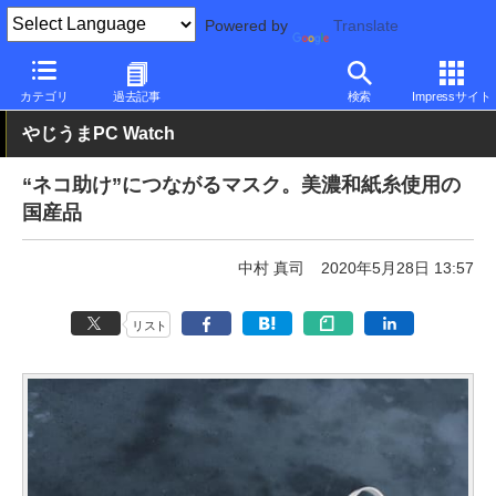
Powered by
Translate
PC Watch
市場
動向
その他
カテゴリ
過去記事
検索
Impressサイト
やじうまPC Watch
“ネコ助け”につながるマスク。美濃和紙糸使用の
国産品
中村 真司
2020年5月28日 13:57
リスト