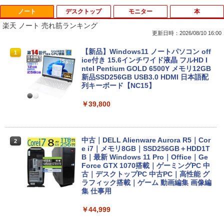
ノート
デスクトップ
モニター
本
楽天 ノート 売れ筋ランキング
更新日時：2026/08/10 16:00
【新品】Windows11 ノートパソコン off
1
ice付き 15.6インチワイド液晶 フルHD I
ntel Pentium GOLD 6500Y メモリ12GB
新品SSD256GB USB3.0 HDMI 日本語配
列キーボード【NC15】
￥39,800
中古｜DELL Alienware Aurora R5｜Cor
2
e i7｜メモリ8GB｜SSD256GB＋HDD1T
B｜最新 Windows 11 Pro｜Office｜Ge
Force GTX 1070搭載｜ゲーミングPC 中
古｜デスクトップPC 中古PC｜高性能 グ
ラフィック搭載｜ゲーム 動画編集 画像編
集 仕事用
￥44,999