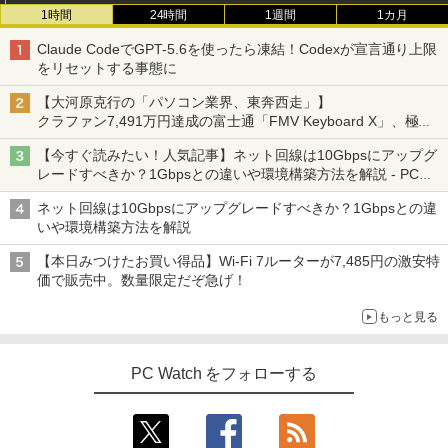
1時間
24時間
1週間
1カ月
Claude CodeでGPT-5.6を使ったら凍結！Codexが宣言通り上限
をリセットする事態に
【大河原克行の「パソコン業界、東奔西走」】
クラファン7,491万円達成の富士通「FMV Keyboard X」、極限
の静音化を追求
【今すぐ読みたい！人気記事】ネット回線は10Gbpsにアップグ
レードすべきか？1Gbpsとの違いや環境構築方法を解説 - PC
Watch
ネット回線は10Gbpsにアップグレードすべきか？1Gbpsとの違
いや環境構築方法を解説
【本日みつけたお買い得品】Wi-Fi 7ルーターが7,485円の激安特
価で販売中。数量限定だぞ急げ！
もっと見る
PC Watch をフォローする