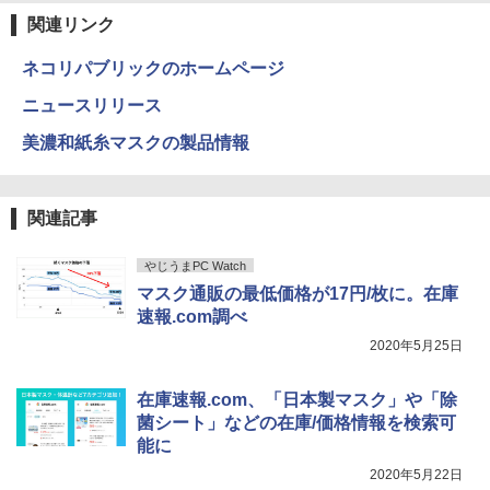
B(新品) | DVDマルチ | Win11Pro64bit
Xiaomi シャオミ REDMI Buds 8 Lite ワイヤ
art Basic)
関連リンク
レスイヤホン Bluetooth 5.4 ノイズキャンセ
リング ANC 36時間再生
￥22,980
￥1,625
Yoothi 互換品 14.0インチ Lenovo Yoga
5
ネコリパブリックのホームページ
7-14ITL5 82BH 対応 FullHD 1920x1080
￥3,480
IPS LED LCD ディスプレイ タッチスク
ニュースリリース
リーン タッチ機能付き液晶パネル 修理交
ミニPC Dell HP Lenovo 高速CPU 第8世
換用液晶タッチパネル ベゼル付き
5
美濃和紙糸マスクの製品情報
代 Corei3/i5-8500T メモリ最大16GB SS
D1TB 二画面デュアル アウトレット オフ
￥15,500
ィス付き 最新MSOffice2024可 Win11Pr
o 中古パソコンデスクトップパソコン ミ
関連記事
ニPC デル 中古パソコンデスクトップPC
￥18,888
やじうまPC Watch
マスク通販の最低価格が17円/枚に。在庫
速報.com調べ
2020年5月25日
在庫速報.com、「日本製マスク」や「除
菌シート」などの在庫/価格情報を検索可
能に
2020年5月22日