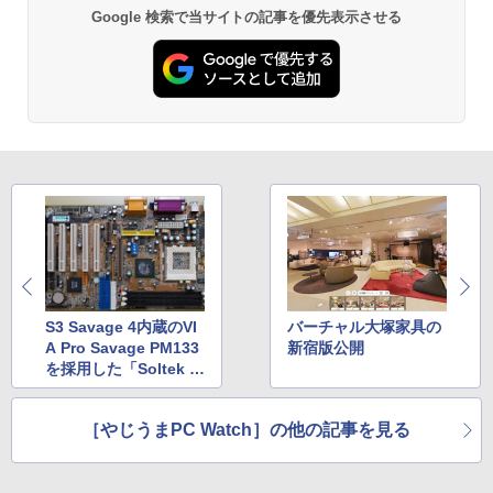
Philips｜フィリップス 液晶ディスプレ
2
Anker Soundcore P31i ブラック
BRUCE WAYNE feat. Flo Milli, ATL Jacob
ONE PIECE モノクロ版 115 (ジャンプコミッ
Google 検索で当サイトの記事を優先表示させる
中古パソコン | NEC | Mate MRL36L-5 |
イ(27型/IPS/FullHD 1920×1080/120Hz/
￥8,965
2
[Explicit]
クスDIGITAL)
【Amazon.co.jp限定】 い・ろ・は・す 2L P
Windows11 | デスクトップ | 一年保証 |
MPRT 1ms) 27E2N2100/11
ET ラベルレス ×8本
￥5,990
第9世代 | Core i3 9100 3.6(〜最大4.2)G
￥250
￥594
Hz | MEM:8GB | SSD:256GB(新品) | DV
￥13,800
￥1,112
Dマルチ | Win11Pro64bit
公式TOEIC Listening & Reading 問題
3
￥15,000
集 12 [ ETS ]
Anker Soundcore Liberty 5 ミッドナイトブ
On My Road (Stadium ver.)
異世界居酒屋「のぶ」(22) (角川コミックス・
タイムレコーダー 勤怠管理機 指紋認証・
3
ラック
エース)
by Amazon 天然水ラベルレス 2L×9本
￥3,630
パスワード認証 出勤レコーダー 勤怠レコ
￥250
ーダー 電子タイムレコーダー USBデー
￥14,990
￥832
￥1,117
送料無料 MouseComputer SL4-B450 単
タ管理 自動集計機能 1000ユーザー対応
3
体 AMD Ryzen 3 3200G Windows11 64
100,000レコード保存 簡単設定 2.8イン
bit HDMI メモリー8GB 高速SSD256GB
チLCDスクリーン PSE認証済
M.2-SATA +HDD1TB DVDマルチ 中古デ
WORLD SEIKYO vol.8 [ 聖教新聞社 ]
4
スクトップパソコン 中古 パソコン【30
【2026年アップグレード版】AOKIMI ワイヤ
見知らぬ糸
HUNTER×HUNTER モノクロ版 39 (ジャンプ
￥14,880
日保証】1235602
レスイヤホン bluetooth イヤホン V12 小型
コミックスDIGITAL)
【Amazon.co.jp限定】 伊藤園 磨かれて、澄
￥300
軽量 ブルートゥースHi-Fi 最大36時間再生 ぶ
S3 Savage 4内蔵のVI
バーチャル大塚家具の
みきった日本の水 2L 8本 ラベルレス [ ケース
￥250
るーとゅーす コードレス ENCノイズキャン
] [ 水 ] [ ペットボトル ] [ 箱買い ] [ ストック
￥19,800
A Pro Savage PM133
新宿版公開
￥572
セリング 自動ペアリング Type-C充電 マイク
] [ 水分補給 ]
を採用した「Soltek S
レノボジャパン Lenovo L24-4C モニ
4
付き 防水 タッチ式音量調整 スポーツ/通勤/通
ター ［23.8型 / フルHD(1920×1080) / ワ
L-65MV」
学/WEB会議(ホワイト)
￥998
イド / 144Hz］ クラウドグレー 67DDK
方舟 （講談社文庫） [ 夕木 春央 ]
中古パソコン | Lenovo | ThinkCentre M
AC6JP
On My Road (Stadium ver.)
スーパーの裏でヤニ吸うふたり 9巻 (デジタル
［やじうまPC Watch］の他の記事を見る
5
4
￥1,964
720s Small | Windows11 | デスクトップ
版ビッグガンガンコミックス)
| 一年保証 | 第8世代 | Core i5 8400 2.8
￥913
￥15,180
by Amazon 炭酸水 ラベルレス 500ml ×24本
￥250
(〜最大4.0)GHz | MEM:8GB | SSD:512G
強炭酸水 ペットボトル 500ミリリットル (Sm
￥810