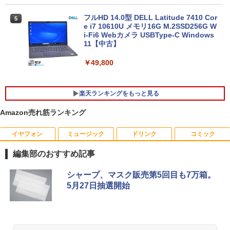
フルHD 14.0型 DELL Latitude 7410 Cor
5
e i7 10610U メモリ16G M.2SSD256G W
i-Fi6 Webカメラ USBType-C Windows
11【中古】
￥49,800
楽天ランキングをもっと見る
Amazon売れ筋ランキング
イヤフォン
ミュージック
ドリンク
コミック
【訳あり品】中古パソコン | NEC | Mate
【BenQ公式店】BenQ ベンキュー GW2
永瀬廉 プレミアムBOX【初回限定版】
1
1
1
MKM30B-4 | Windows11 | デスクトップ
491 23.8インチ アイケアモニター Full H
（仮） [ 永瀬廉 ]
編集部のおすすめ記事
| 一年保証 | 第8世代 | Core i5 8500 3.0
D/IPS/HDMI/DP/ブルーライト軽減プラ
(〜最大4.1)GHz | MEM:8GB | SSD:256G
ス/フリッカーフリー/ティルト機能/24型/
￥8,800
Anker Soundcore P40i オフホワイト
BRUCE WAYNE feat. Flo Milli, ATL Jacob
by Amazon 天然水 ラベルレス 500ml ×24本
薬屋のひとりごと 17巻 (デジタル版ビッグガ
B(NVMe) | DVD-ROM | 無線LAN:あり |
24インチ相当 PCモニター
シャープ、マスク販売第5回目も7万箱。
[Explicit]
富士山の天然水 バナジウム含有 水 ミネラル
ンガンコミックス)
Win11Pro64bit
5月27日抽選開始
ウォーター ペットボトル 静岡県産 500ミリリ
￥7,990
￥13,896
ットル (Smart Basic)
￥250
￥770
￥15,000
[新品]葬送のフリーレン (1-15巻 最新刊)
2
￥1,380
全巻セット