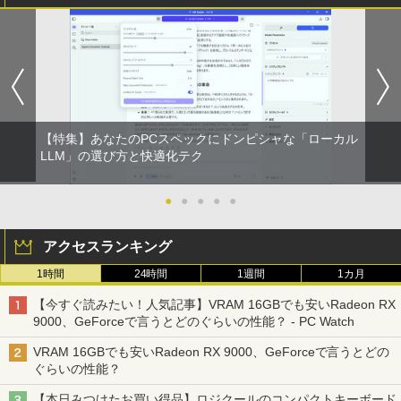
【特集】あなたのPCスペックにドンピシャな「ローカル
LLM」の選び方と快適化テク
●
●
●
●
●
アクセスランキング
1時間
24時間
1週間
1カ月
【今すぐ読みたい！人気記事】VRAM 16GBでも安いRadeon RX
9000、GeForceで言うとどのぐらいの性能？ - PC Watch
VRAM 16GBでも安いRadeon RX 9000、GeForceで言うとどの
ぐらいの性能？
【本日みつけたお買い得品】ロジクールのコンパクトキーボード