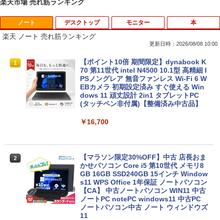
楽天市場 売れ筋ランキング
ノート
デスクトップ
モニター
本
楽天 ノート 売れ筋ランキング
更新日時：2026/08/08 10:00
【ポイント10倍 期間限定】dynabook K
1
70 第11世代 intel N4500 10.1型 高精細 I
PSノングレア 無音ファンレス Wi-Fi 6 W
EBカメラ 初期設定済み すぐ使える Win
dows 11 頑丈設計 2in1 タブレットPC
(タッチペン非付属)【整備済み中古品】
￥16,700
【マラソン限定30%OFF】中古 店長おま
2
かせパソコン Core i5 第10世代 メモリ8
GB 16GB SSD240GB 15インチ Window
s11 WPS Office 1年保証 ノートパソコン
【CA】 中古ノートパソコン WIN11 中古
ノートPC notePC windows11 中古PC
ノートパソコン中古 ノート ウィンドウズ
11