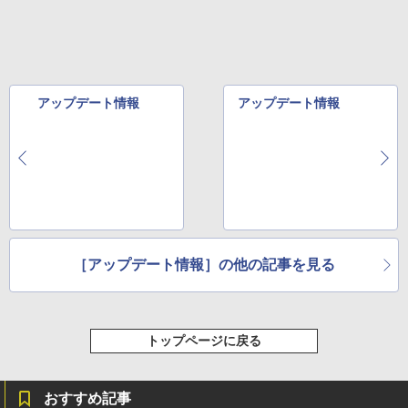
Xiaomi シャオミ REDMI Buds 8 Lite ワイヤ
￥20,900
￥2,009
レスイヤホン Bluetooth 5.4 ノイズキャンセ
￥15,000
リング ANC 36時間再生
￥3,480
【縦画面対応/スピーカー内蔵】 Dell Pro
5
24 液晶モニター E2425HSM 23.8型 フル
アップデート情報
アップデート情報
HD IPS リフレッシュレート 100Hz VES
A 対応 スピーカー HDMI DisplayPort V
GA モニター 液晶 液晶モニター 液晶ディ
スプレイ デル 23.8インチ パソコンモニ
ター ピボット 新品
￥16,398
［アップデート情報］の他の記事を見る
トップページに戻る
おすすめ記事