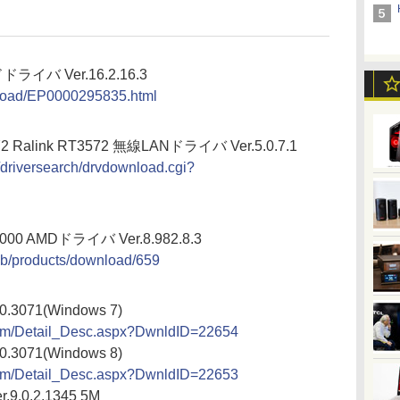
ライバ Ver.16.2.16.3
wnload/EP0000295835.html
72 Ralink RT3572 無線LANドライバ Ver.5.0.7.1
n/driversearch/drvdownload.cgi?
7000 AMDドライバ Ver.8.982.8.3
/db/products/download/659
10.3071(Windows 7)
.com/Detail_Desc.aspx?DwnldID=22654
10.3071(Windows 8)
.com/Detail_Desc.aspx?DwnldID=22653
r.9.0.2.1345 5M