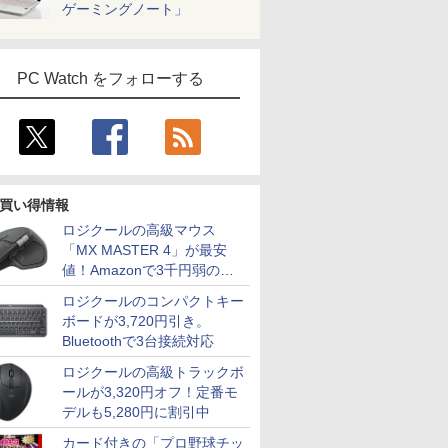
ゲーミングノート」
PC Watch をフォローする
買い得情報
ロジクールの高級マウス
「MX MASTER 4」が最安
値！Amazonで3千円弱の割
引
ロジクールのコンパクトキー
ボードが3,720円引き。
Bluetoothで3台接続対応
ロジクールの高級トラックボ
7
7
7
2
8
8
8
3
9
9
9
4
10
10
10
ールが3,320円オフ！定番モ
デルも5,280円に割引中
カード付きの「プロ野球チッ