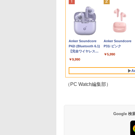
tation Xeon
無料 MOUSE
ANNEXT 23.8イン
まんが学習シリー
「楽天ランキング1位」 デス
中古美品 Apple Mac
【ECサイト限定】
学校ER 子どもの急
■新品■Panasonic
Mouse Computer MPro-
モバイルモニター 15.6
道路橋示方書・同解説
【8/05.8/10限定！お
【 限定生産・特典つ
液晶モニター Dell P
【正規永久版Of
.4GHz(12スレ
PUTER X4-
IPSパネル搭載
日本の歴史 全16
クトップパソコン
Mini A1993 (Late-
JAPANNEXT 15.6イン
病・けが、そのときど
Let's note CF-SZ5
S230【第11世代Core i5
インチ InnoView モバ
II 鋼部材・鋼上部構造
い物マラソン×5のつ
】YUZURU2027 羽
22モニター E2225H
OEM Key AC
32GB
CEZAR-L
Hz/1ms(MPRT)対
別巻5冊定番セット
Windows11 Office付き パソ
2018) / macOS 15
チ IPSパネル搭載 フル
う考え、どう動くか [
CF-SZ6 CF-SV1 CF-
11400/メモリ
イルディスプレイ 自立
編（令和7年10月） [ 公
日｜ポイント最大49.
結弦カレンダー卓上
21.5型 フルHD リ
pc AMD R5 
uadro
dows11 64bit
ルHD(1920×1080)
山本 博文 ]
コン 新品｜インテル 第14世
Sequoia (正規版
HD(1920×1080)解像度
関根一朗 ]
SV2 CF-SV7 CF-SV8
32GB(DDR4)/SSD256GB/HDD500GB/Win1
型 1920*1080 FHD ポー
益社団法人 日本道路
倍】【超美品・本体
[ 能登 直 ]
ッシュレート 100H
DDR4 512SSD
,800
,980
,760
￥45,700
￥40,990
￥19,770
￥3,300
￥4,620
￥42,800
￥8,980
￥18,260
￥12,199
￥2,750
￥12,100
￥79,980
RW
en5 5560U WEBカ
度 ゲーミングモニ
代 Core i5-4590 i5 i7-14700F
Windows11追加可能)/
モバイルモニター(ホワ
CF-SV9 日本語キーボ
【中古/送料無料】※沖縄・離
タブルモニター IPS液晶
協会 ]
み・充電コード あり
VESA 対応 HDMI
Windows11P
Anker Soundcore
Anker Soundcore
 64bit 【中
 メモリー16GB 高
(イエロー) JN-
｜ SSD 256GB～2TB｜メモ
高性能CPU 第8世代
イト) JN-MD-Ei156F2-
ード
島を除く
パネル 薄型 軽量 持ち運
2023モデル Lenovo
DisplayPort VGA
4.3GHz mini 
P42i (Bluetooth 6.1)
P31i ピンク
5】
SD256GB 無線
238G165F-HSP-YE
リ 8～64GB DDR4/5｜ デス
Intel Core i7 i5 i3 選択
W miniHDMI USB-C
び 壁掛けに対応
14型 14e
ター 液晶 液晶モニ
容量拡大可能 
【完全ワイヤレスイ
N A4サイズ 14イン
I DP sRGB:100%
クトップPC 2年保証 激安 高
可能/ メモリー容量
自立式キックスタンド
Switch/PS3/PS4/PS5/Xbox
Chromebook Gen 3
ー 液晶ディスプレ
4K@60Hz 
￥5,990
ヤホン/ウルトラノイ
フルHD液晶 中古ノ
 PS5 フル
性能 ゲーム 本体のみ PC 高
32GB 16GB 8GB 選択
搭載 フェルトケース同
One/PC/スマ
(第14世代Intel N100/
デル 21.5インチ パ
ミニパソコン 6C
￥9,990
ズキャンセリング 3.5
パソコン 中古 パ
:120Hz接続 高さ調
スペッ 初期設定済み
可能/ NVMe SSD 1TB
梱 【2年保証】 PCモニ
ホ/USBType-C/標準
メモリ4GB/
コンモニター 新品
/ マルチポイント接続
ン【30日保証】
ピボット(縦回転)
512GB 256GB 容量選
ター 液晶モニター パ
HDMI対応【選べる種
eMMC64GB/ 無線
A
/ 最大40時間再生 / コ
2974
MIケーブル同梱(ホ
択可能/ 無線 税込送料
ソコンモニター ジャパ
類】タッチ/ケース付
LAN/フル
ンパクト形状/持ち運
ト)【2年保証】
無料 あす楽対応 当日
ンネクスト
き/4Kタイプ
HD1920*1080/ 5G
びに便利 / IP55 防塵
（PC Watch編集部）
発送
Softbank/ Webカメ
防水位規格/PSE技術
ラ)【送料無料】
基準適合】パープル
Google
BRUCE WAYNE feat.
by Amazon 天然水
薬屋のひとりごと 17
BRUCE WAYNE feat
【Amazon.co.jp限
異世界居酒屋「の