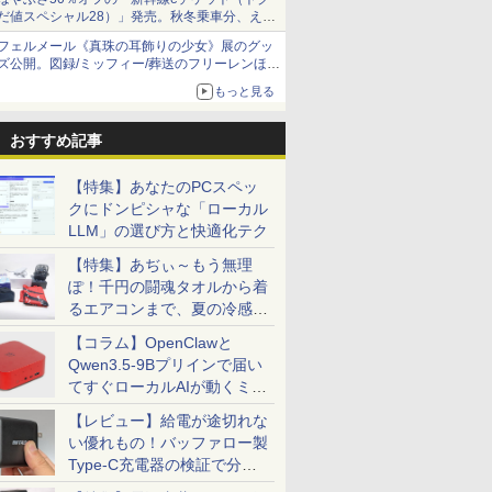
だ値スペシャル28）」発売。秋冬乗車分、えき
ねっと限定
フェルメール《真珠の耳飾りの少女》展のグッ
ズ公開。図録/ミッフィー/葬送のフリーレンほ
か、注目ブランドコラボが実現
もっと見る
おすすめ記事
【特集】あなたのPCスペッ
クにドンピシャな「ローカル
LLM」の選び方と快適化テク
【特集】あぢぃ～もう無理
ぽ！千円の闘魂タオルから着
るエアコンまで、夏の冷感グ
ッズ一挙紹介
【コラム】OpenClawと
Qwen3.5-9Bプリインで届い
てすぐローカルAIが動くミニ
PC「SER9 Pro」
【レビュー】給電が途切れな
い優れもの！バッファロー製
Type-C充電器の検証で分か
ったこと