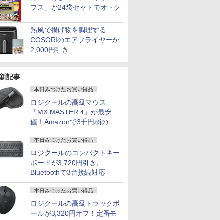
プス」が24袋セットでオトク
熱風で揚げ物を調理する
FEBOOK
ter MPro-
クーポン＋ポ
ンフロ]シャ
良品 フルHD 13.3イン
【1,000円クーポン＋ポ
施設基準パーフェクト
【正規永久版Office付き】
【展示品】 Lenovo ノ
Pixio PXC279 Wave ゲ
[新品]ドカベン[新装版]
hp Z840 Workstation Xeon
送料無料 MOUSE
JAPANNEXT 23.8イン
角川まんが学習シリー
「楽天ランキング
中古美品 Ap
【ECサイ
学校ER 
021年モデ
Core i5
.5%還
ロンティ
チ Lenovo ThinkPad
イント最大31.5%還
ブック 2026年度版 [
OEM Key ACEMAGIC ミニ
ートパソコン Ideapad
ーミングモニター 27イ
(1-14巻 最新刊) 全巻セ
E5-2643 v3 3.4GHz(12スレ
COMPUTER X4-
チ IPSパネル搭載
ズ 日本の歴史 全16
クトップパソコ
Mini A1993
JAPANNE
病・けが、
COSORIのエアフライヤーが
11 /
 27イン
新刊) + オ
X13 Gen1 (Type-
元！】モニター 24イン
一般社団法人日本施設
pc AMD R5 7430U【16GB
Duet 560
ンチ FHD 300Hz Fast
ット
ッドCPUx2基) 32GB
aR5CEZAR-L
165Hz/1ms(MPRT)対
巻+別巻5冊定番セット
Windows11 Of
2018) / m
チ IPSパ
う考え、ど
2,000円引き
SSD
/SSD256GB/HDD500GB/Win11Pro/HDMI/DP/MousePro】
スプレイ
OX付 全
20UG) / Windows11/
チ ゲーミングモニター
基準管理士協会 ]
DDR4 512SSD M.2 2280】
Chromebook 13.3型
VA 湾曲 白 ホワイト 黒
500GB(SSD) Quadro
Windows11 64bit
応 フルHD(1920×1080)
[ 山本 博文 ]
コン 新品｜インテ
Sequoia
HD(1920
関根一朗 ]
￥30,990
￥17,081
￥22,000
￥79,980
￥34,800
￥17,800
￥23,100
￥80,200
￥43,800
￥17,980
￥23,760
￥45,700
￥40,990
￥19,770
￥3,300
Bメモリ /
無料】※沖縄・離
1440)
高性能 AMD Ryzen 5-
sRGB 111% 色域ボリ
Windows11Pro 対応 最大
タッチパネル/
ブラック かわいい ゲー
M5000 DVD+-RW
Ryzen5 5560U WEBカ
解像度 ゲーミングモニ
代 Core i5-4590 
Windows
モバイルモ
i5] 初期
ネル ブル
4650u/ 16GB/ 爆速
ューム DC調光
4.3GHz mini pc WiFi6 SSD
Snapdragon 7c Gen2/
ム部屋 ディスプレイ ゲ
Windows7 Pro 64bit 【中
メラ メモリー16GB 高
ター(イエロー) JN-
｜ SSD 256G
高性能CPU
イト) JN-M
新記事
11 富士通
NVMe式256GB-SSD/
400cd/m² VESA対応
容量拡大可能 小型pc
メモリ 4GB/ eMMC
ーム モニター カーブ
古】【20260625】
速SSD256GB 無線
IPS238G165F-HSP-YE
リ 8～64GB DD
Intel Core
W miniHD
中古 中古
G-Sync サ
カメラ/ 無線Wi-Fi6/
FreeSync & G-Sync ブ
4K@60Hz 静音 高速熱放散
128GB/ Chrome OS/
曲面 ピクシオ ps5 fps
LAN A4サイズ 14イン
HDMI DP sRGB:100%
クトップPC 2年
可能/ メ
自立式キッ
本日みつけたお買い得品
ン ノート
ィス＆カジ
Office付き Win11【中
ルーライト軽減
ミニパソコン 6C12T BT5.2
Officeなし/ アビスブル
pc
チ フルHD液晶 中古ノ
HDR PS5 フル
性能 ゲーム 本体
32GB 16
搭載 フェ
ロジクールの高級マウス
ング対応
古ノートパソコン 中古
HDMI2.0*2 DP1.4*1
ー ストームグレー
ートパソコン 中古 パ
HD:120Hz接続 高さ調
スペッ 初期設定
可能/ NVMe
梱 【2年保
「MX MASTER 4」が最安
 高色域対
パソコン 中古PC】税
USB2.0 三年保証付き
ソコン【30日保証】
整 ピボット(縦回転)
512GB 2
ター 液晶
値！Amazonで3千円弱の割
27S
込送料無料 即日発送
H24F7
1852974
HDMIケーブル同梱(ホ
択可能/ 無
ソコンモニ
（Windows10も対応
ワイト)【2年保証】
無料 あす
ンネクスト
引
可/ Win10）
発送
本日みつけたお買い得品
ロジクールのコンパクトキー
ボードが3,720円引き。
Bluetoothで3台接続対応
本日みつけたお買い得品
ロジクールの高級トラックボ
ールが3,320円オフ！定番モ