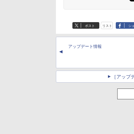
Flo Milli, ATL Jacob
ラベルレス 500ml
巻 (デジタル版ビッグ
Flo Milli, ATL Jacob
定】 い・ろ・は・す
ぶ」(22) (角川コミッ
[Explicit]
×24本 富士山の天然
ガンガンコミックス)
[Explicit]
2L PET ラベルレス
クス・エース)
水 バナジウム含有 水
×8本
￥250
￥1,380
￥770
￥250
￥1,112
￥832
ミネラルウォーター
ペットボトル 静岡県
ポスト
リスト
シ
産 500ミリリットル
(Smart Basic)
アップデート情報
▲
［アップ