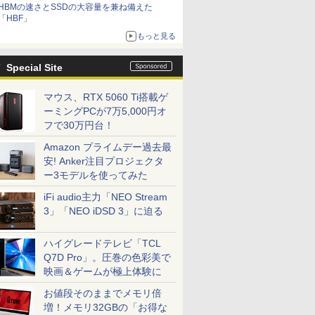
HBMの速さとSSDの大容量を兼ね備えた
「HBF」
もっと見る
Special Site
マウス、RTX 5060 Ti搭載ゲ
ーミングPCが7万5,000円オ
フで30万円台！
Amazon プライムデー過去最
安! Anker注目プロジェクタ
ー3モデルを使ってみた
iFi audio主力「NEO Stream
3」「NEO iDSD 3」に迫る
ハイグレードテレビ「TCL
Q7D Pro」。圧巻の色彩美で
映画＆ゲームが極上体験に
お値段そのままでメモリ倍
増！メモリ32GBの「お得な