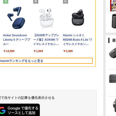
買
き
ro
fice付き】
【★最大100%ポイン
[新品]ブラッククロー
＼本日限定500円値下
hp Z840 Workstation Xeon
【★最大100%ポイン
【楽天1位常連・超800
[9月上旬より発送予定]
「楽天ランキング1位」 デス
【SALE P5倍】モバイ
天は赤い河のほとり 全
ノートパソコン 14イ
FUJITSU LI
Mouse Compu
【1,000円
[新品][シャ
く
生
M
EMAGIC ミニ
ト】【第4世代 Corei7】
バー (1-38巻 全巻) 全巻
げ／＼楽天1位！2026
E5-2643 v3 3.4GHz(12スレ
ト】【新生活応援・
冠獲得】黒/白 モニタ
[新
クトップパソコン
ルモニター ゲーミング
28巻完結セット【中
ンチ 新品 Windows11
U9311/F (2
S230【第11世代
イント最大31
ングリラ・フ
5
版
フレ
7430U【16GB
富士通
セット
年最新の超軽量超薄型
ッドCPUx2基) 32GB
2026】
ー 21.5 / 23.8 / 24.5 /
品]HUNTER×HUNTER
Windows11 Office付き パソ
14インチ 1200P パソコ
古】
Pro Office搭載 日本語
ル) [ Windows
11400/メモリ
元！】モニター
ア (1-27巻 最
1Pro/HDMI/DP/MousePro】
の
z
 M.2 2280】
LIFEBOOK/Core i7/メ
／モバイルモニター
500GB(SSD) Quadro
【Office2019H&B】
27型 240Hz/200Hz
ハンター×ハンター (1-
コン 新品｜インテル 第14世
ン 高画質 WUXGA デ
キーボード メモリ
Office付き / 
32GB(DDR4)
チ 液晶ディ
リジナル収納B
￥24,999
￥18,788
￥12,480
￥80,200
￥14,999
￥13,999
￥19,096
￥45,700
￥14,800
￥19,500
￥29,800
￥29,700
￥42,800
￥16,979
￥21,417
】
ro 対応 最大
モ
15.6インチ フルHD 4K
M5000 DVD+-RW
【DVD×テンキー】富士
/180Hz/165Hz/100Hz
39巻 最新刊) 全巻セッ
代 Core i5-4590 i5 i7-14700F
ィスプレイ PC ゲーム
8GB SSD 128GB
256GB / 8G
【中古/送料
WQHD(2560×
巻セット
Anker Soundcore
【2026年アップグレ
Xiaomi シャオミ
 モニ
pc WiFi6 SSD
リ:8GB/16GB/SSD:256GB/512GB/1TB/15.6
144Hz タッチパネル
Windows7 Pro 64bit 【中
通 LIFEBOOK A577/第
ゲーミングモニター
ト [入荷予約]
｜ SSD 256GB～2TB｜メモ
1年保証 軽量 薄型 非光
256GB 512GB 1TB
第11世代 Core
島を除く
144Hz VAパ
Liberty 5 ディープブ
ード版】AOKIMI ワ
REDMI Buds 8 Lite ワ
最
タ
小型pc
型 液晶/Wi-fi/DVD/USB
バッテリー内蔵 無線接
古】【20260625】
7世代 Core i5/メモ
1ms応答 pcモニター
リ 8～64GB DDR4/5｜ デス
沢 PS5 最新iPhone
Webカメラ WiFi
設定不要 Win
ーライト軽減
ルー
イヤレスイヤホン
イヤレスイヤホン
イ
静音 高速熱放散
3.0/Office/中古パソコ
続 12モデル選択 非光
リ:4GB/8GB/16GB/SSD:128GB/256GB/512GB/1TB/Wi-
パソコン モニター 非
クトップPC 2年保証 激安 高
VESA 内蔵スタンド
Bluetooth 選べるカラ
ライフブック 
FreeSync & 
bluetooth イヤホン
Bluetooth 5.4 ノイズ
ソ
12T BT5.2
ン/中古ノートパソコン/
沢 IPSパネル Type-C
fi/15.6
光沢 スピーカー内蔵
性能 ゲーム 本体のみ PC 高
180度 カバー付 ノング
ー 14型 薄型 軽量 初心
ノートパソコ
ポート オフ
￥14,990
￥1,964
￥3,480
V12 小型軽量 ブルー
キャンセリング ANC
中古ノート
HDMI 軽量 薄型 リモー
型/Office/HDMI/USB3.0/
HDR/Freesync/VESA
スペッ 初期設定済み
レア 液晶 IPSパネル
者 学習向け PC ピンク
パソコン
ュアルゲーミ
トゥースHi-Fi 最大
36時間再生
PC/Windows11
トワーク ディスプレイ
中古PC 中古ノートパソ
cocopar HG-238
USB-C HDMI WT-
シルバー 最短当日出荷
129%sRGB
mazonランキングをもっと見る
36時間再生 ぶるーと
持ち運び ポータブルモ
コ
140LP-BK
応 KTC H27T
ゅーす コードレス
ニター
ン/Windows11/Windows10
ENCノイズキャンセ
リング 自動ペアリン
グ Type-C充電 マイ
ク付き 防水 タッチ式
音量調整 スポーツ/通
勤/通学/WEB会議(ホ
ワイト)
 検索で当サイトの記事を優先表示させる
.
見知らぬ糸
by Amazon 天然水
ONE PIECE モノクロ
On My Road
by Amazon 炭酸水
HUNTER×HUNTER
On My Road
【Amazon.co.jp限
スーパーの裏でヤニ吸