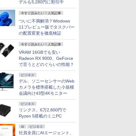
デルも5,280円に割引中
今すぐ読みたい！人気記事
ついに不満解消？Windows
11プレビュー版でタスクバー
の配置変更を徹底検証
今すぐ読みたい！人気記事
VRAM 16GBでも安い
Radeon RX 9000、GeForce
で言うとどのぐらいの性能？
ビジネス
デル、ソニーセンサーのWeb
カメラを標準搭載した小規模
会議向け43型4Kモニター
ビジネス
リンクス、6万2,800円で
Ryzen 5搭載のミニPC
AI
ビジネス
社員全員にAIエージェント、