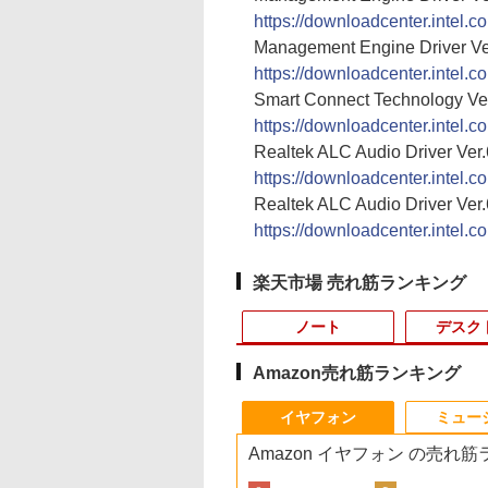
https://downloadcenter.intel
Management Engine Driver Ve
https://downloadcenter.intel
Smart Connect Technology Ver
https://downloadcenter.intel
Realtek ALC Audio Driver Ver
https://downloadcenter.intel
Realtek ALC Audio Driver Ver
https://downloadcenter.intel
楽天市場 売れ筋ランキング
ノート
デスク
Amazon売れ筋ランキング
4
10
10
10
1
1
1
1
2
2
2
2
イヤフォン
ミュー
Amazon イヤフォン の売れ