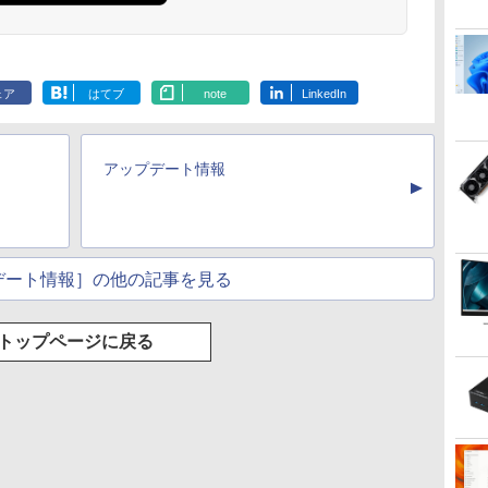
ラベルレス 2L×9本
版 115 (ジャンプコミ
(Stadium ver.)
ラベルレス 500ml
モノクロ版 39 (ジャ
(Stadium ver.)
定】 伊藤園 磨かれ
うふたり 9巻 (デジタル
￥250
ックスDIGITAL)
×24本 強炭酸水 ペッ
ンプコミックス
て、澄みきった日本の
版ビッグガンガンコミ
￥1,117
￥250
￥250
トボトル 500ミリリ
DIGITAL)
水 2L 8本 ラベルレス [
ックス)
￥594
￥1,625
￥572
￥998
￥810
ットル (Smart
ケース ] [ 水 ] [ ペット
Basic)
ボトル ] [ 箱買い ] [ ス
ェア
はてブ
note
LinkedIn
トック ] [ 水分補給 ]
アップデート情報
▲
デート情報］の他の記事を見る
トップページに戻る