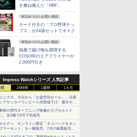
を兼ね備えた「HBF」
本日みつけたお買い得品
カード付きの「プロ野球チッ
プス」が24袋セットでオトク
本日みつけたお買い得品
熱風で揚げ物を調理する
COSORIのエアフライヤーが
2,000円引き
Impress Watchシリーズ 人気記事
時間
24時間
1週間
1カ月
ユニクロ、今日から「お盆特別セール」。涼感
シアサッカーワンピース待望値下げ、撥水ギア
ショーツは1990円に
東映の歴代オープニング映像がカプセルトイ
に。全5種で8月下旬発売
カルディ、オンライン限定「ネコバッグ＆タン
ブラーセット」を一般販売。7月の抽選販売の
当選無効分
はやぶさ50％オフの「新幹線eチケット（トク