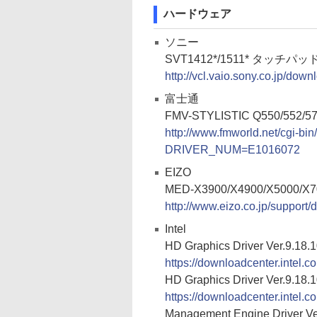
ハードウェア
ソニー
SVT1412*/1511* タッチパッドド
http://vcl.vaio.sony.co.jp/do
富士通
FMV-STYLISTIC Q550/552/5
http://www.fmworld.net/cgi-bi
DRIVER_NUM=E1016072
EIZO
MED-X3900/X4900/X5000/X
http://www.eizo.co.jp/support
Intel
HD Graphics Driver Ver.9.18.
https://downloadcenter.intel
HD Graphics Driver Ver.9.18.
https://downloadcenter.intel
Management Engine Driver Ve