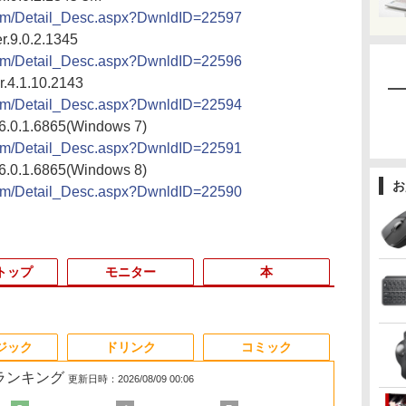
.com/Detail_Desc.aspx?DwnldID=22597
r.9.0.2.1345
.com/Detail_Desc.aspx?DwnldID=22596
.4.1.10.2143
.com/Detail_Desc.aspx?DwnldID=22594
.6.0.1.6865(Windows 7)
.com/Detail_Desc.aspx?DwnldID=22591
.6.0.1.6865(Windows 8)
お
.com/Detail_Desc.aspx?DwnldID=22590
トップ
モニター
本
3
3
3
3
4
4
4
4
5
5
5
6
1
6
6
ジック
ドリンク
コミック
筋ランキング
更新日時：2026/08/09 00:06